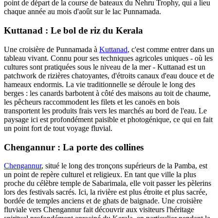
point de départ de la course de bateaux du Nehru Trophy, qui a lieu
chaque année au mois d'août sur le lac Punnamada.
Kuttanad : Le bol de riz du Kerala
Une croisière de Punnamada à
Kuttanad
, c'est comme entrer dans un
tableau vivant. Connu pour ses techniques agricoles uniques - où les
cultures sont pratiquées sous le niveau de la mer - Kuttanad est un
patchwork de rizières chatoyantes, d'étroits canaux d'eau douce et de
hameaux endormis. La vie traditionnelle se déroule le long des
berges : les canards barbotent à côté des maisons au toit de chaume,
les pêcheurs raccommodent les filets et les canoës en bois
transportent les produits frais vers les marchés au bord de l'eau. Le
paysage ici est profondément paisible et photogénique, ce qui en fait
un point fort de tout voyage fluvial.
Chengannur : La porte des collines
Chengannur
, situé le long des tronçons supérieurs de la Pamba, est
un point de repère culturel et religieux. En tant que ville la plus
proche du célèbre temple de Sabarimala, elle voit passer les pèlerins
lors des festivals sacrés. Ici, la rivière est plus étroite et plus sacrée,
bordée de temples anciens et de ghats de baignade. Une croisière
fluviale vers Chengannur fait découvrir aux visiteurs l'héritage