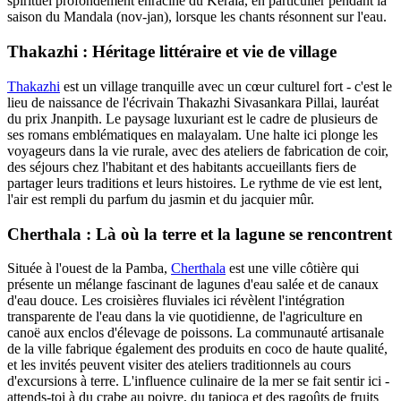
spirituel profondément enraciné du Kerala, en particulier pendant la
saison du Mandala (nov-jan), lorsque les chants résonnent sur l'eau.
Thakazhi : Héritage littéraire et vie de village
Thakazhi
est un village tranquille avec un cœur culturel fort - c'est le
lieu de naissance de l'écrivain Thakazhi Sivasankara Pillai, lauréat
du prix Jnanpith. Le paysage luxuriant est le cadre de plusieurs de
ses romans emblématiques en malayalam. Une halte ici plonge les
voyageurs dans la vie rurale, avec des ateliers de fabrication de coir,
des séjours chez l'habitant et des habitants accueillants fiers de
partager leurs traditions et leurs histoires. Le rythme de vie est lent,
l'air est rempli du parfum du jasmin et du jacquier mûr.
Cherthala : Là où la terre et la lagune se rencontrent
Située à l'ouest de la Pamba,
Cherthala
est une ville côtière qui
présente un mélange fascinant de lagunes d'eau salée et de canaux
d'eau douce. Les croisières fluviales ici révèlent l'intégration
transparente de l'eau dans la vie quotidienne, de l'agriculture en
canoë aux enclos d'élevage de poissons. La communauté artisanale
de la ville fabrique également des produits en coco de haute qualité,
et les invités peuvent visiter des ateliers traditionnels au cours
d'excursions à terre. L'influence culinaire de la mer se fait sentir ici -
attends-toi à du crabe au poivre, du tapioca et des ragoûts de fruits