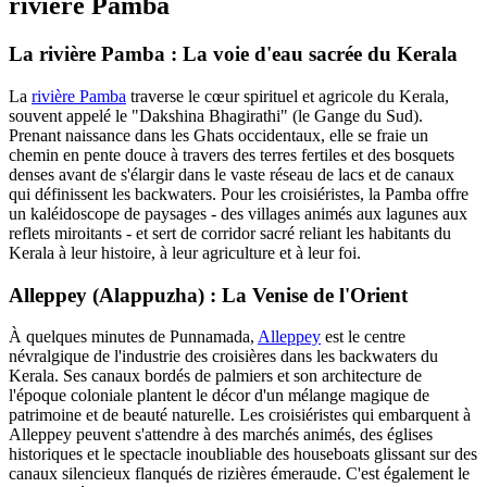
rivière Pamba
La rivière Pamba : La voie d'eau sacrée du Kerala
La
rivière Pamba
traverse le cœur spirituel et agricole du Kerala,
souvent appelé le "Dakshina Bhagirathi" (le Gange du Sud).
Prenant naissance dans les Ghats occidentaux, elle se fraie un
chemin en pente douce à travers des terres fertiles et des bosquets
denses avant de s'élargir dans le vaste réseau de lacs et de canaux
qui définissent les backwaters. Pour les croisiéristes, la Pamba offre
un kaléidoscope de paysages - des villages animés aux lagunes aux
reflets miroitants - et sert de corridor sacré reliant les habitants du
Kerala à leur histoire, à leur agriculture et à leur foi.
Alleppey (Alappuzha) : La Venise de l'Orient
À quelques minutes de Punnamada,
Alleppey
est le centre
névralgique de l'industrie des croisières dans les backwaters du
Kerala. Ses canaux bordés de palmiers et son architecture de
l'époque coloniale plantent le décor d'un mélange magique de
patrimoine et de beauté naturelle. Les croisiéristes qui embarquent à
Alleppey peuvent s'attendre à des marchés animés, des églises
historiques et le spectacle inoubliable des houseboats glissant sur des
canaux silencieux flanqués de rizières émeraude. C'est également le