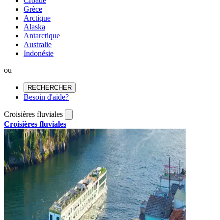
Croatie
Grèce
Arctique
Alaska
Antarctique
Australie
Indonésie
ou
RECHERCHER
Besoin d'aide?
Croisières fluviales
Croisières fluviales