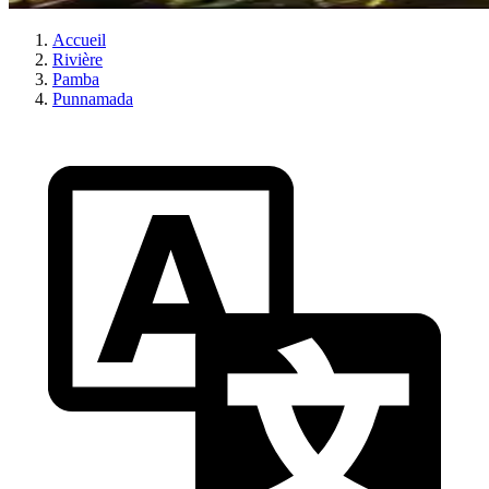
Accueil
Rivière
Pamba
Punnamada