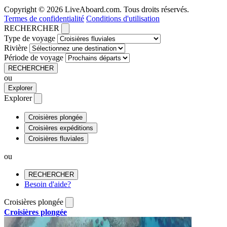
Copyright © 2026 LiveAboard.com. Tous droits réservés.
Termes de confidentialité
Conditions d'utilisation
RECHERCHER
Type de voyage
Rivière
Période de voyage
RECHERCHER
ou
Explorer
Explorer
Croisières plongée
Croisières expéditions
Croisières fluviales
ou
RECHERCHER
Besoin d'aide?
Croisières plongée
Croisières plongée