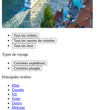
Tous les rivières
Tous les navires de croisière
Tous les lieux
Types de voyage
Croisières expéditions
Croisières plongée
Principales rivières
Rhin
Danube
Nil
Seine
Douro
Mekong