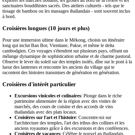
explorer les marchés flottants, les grottes au bord de la rivière et les
sanctuaires bouddhistes sacrés. Des ateliers culturels - tels que le
tissage de bambou ou les massages thaïlandais - sont souvent inclus
à bord.
Croisières longues (10 jours et plus)
Pour une immersion ultime dans le Mékong, choisis un itinéraire
long qui inclut Ban Bor, Vientiane, Pakse, et même le delta
cambodgien. Ces voyages s'étendent sur plusieurs pays, offrant un
mélange dynamique de sophistication urbaine et de charme pastoral.
Observe le lever du soleil sur des temples isolés, dîne sur le pont à la
lueur des lanternes et rencontre les anciens du village qui te
racontent des histoires transmises de génération en génération.
Croisières d'intérêt particulier
Excursions vinicoles et culinaires
: Plonge dans le riche
patrimoine alimentaire de la région avec des visites de
marchés, des cours de cuisine et des accords de vins
thaïlandais avec des plats locaux.
Croisières sur l'art et l'histoire
: Concentre-toi sur
l'architecture des temples, l'art des tribus des collines et les
anciens royaumes grâce à des excursions et des conférences.
Croisières de vacances
: Célèbre le nouvel an thaïlandais