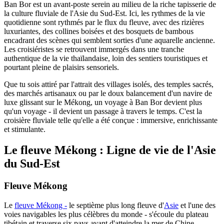
Ban Bor est un avant-poste serein au milieu de la riche tapisserie de
la culture fluviale de l'Asie du Sud-Est. Ici, les rythmes de la vie
quotidienne sont rythmés par le flux du fleuve, avec des rizières
luxuriantes, des collines boisées et des bosquets de bambous
encadrant des scènes qui semblent sorties d'une aquarelle ancienne.
Les croisiéristes se retrouvent immergés dans une tranche
authentique de la vie thaïlandaise, loin des sentiers touristiques et
pourtant pleine de plaisirs sensoriels.
Que tu sois attiré par l'attrait des villages isolés, des temples sacrés,
des marchés artisanaux ou par le doux balancement d'un navire de
luxe glissant sur le Mékong, un voyage à Ban Bor devient plus
qu'un voyage - il devient un passage à travers le temps. C'est la
croisière fluviale telle qu'elle a été conçue : immersive, enrichissante
et stimulante.
Le fleuve Mékong : Ligne de vie de l'Asie
du Sud-Est
Fleuve Mékong
Le
fleuve Mékong -
le septième plus long fleuve d'
Asie
et l'une des
voies navigables les plus célèbres du monde - s'écoule du plateau
tibétain et traverse six pays avant d'atteindre la mer de Chine