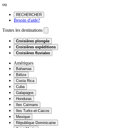
ou
RECHERCHER
Besoin d'aide?
Toutes les destinations
Croisières plongée
Croisières expéditions
Croisières fluviales
Amériques
Bahamas
Bélize
Costa Rica
Cuba
Galapagos
Honduras
Iles Caïmans
Iles Turks-et-Caicos
Mexique
République Dominicaine