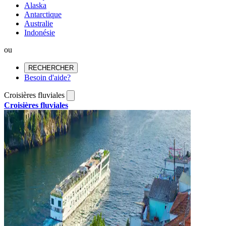
Alaska
Antarctique
Australie
Indonésie
ou
RECHERCHER
Besoin d'aide?
Croisières fluviales
Croisières fluviales