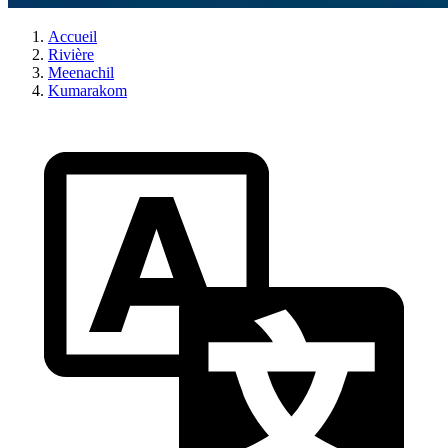
Accueil
Rivière
Meenachil
Kumarakom