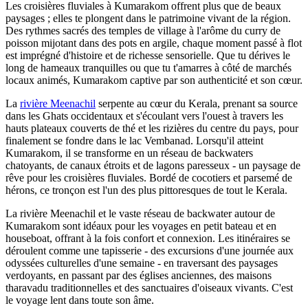
Les croisières fluviales à Kumarakom offrent plus que de beaux
paysages ; elles te plongent dans le patrimoine vivant de la région.
Des rythmes sacrés des temples de village à l'arôme du curry de
poisson mijotant dans des pots en argile, chaque moment passé à flot
est imprégné d'histoire et de richesse sensorielle. Que tu dérives le
long de hameaux tranquilles ou que tu t'amarres à côté de marchés
locaux animés, Kumarakom captive par son authenticité et son cœur.
La
rivière Meenachil
serpente au cœur du Kerala, prenant sa source
dans les Ghats occidentaux et s'écoulant vers l'ouest à travers les
hauts plateaux couverts de thé et les rizières du centre du pays, pour
finalement se fondre dans le lac Vembanad. Lorsqu'il atteint
Kumarakom, il se transforme en un réseau de backwaters
chatoyants, de canaux étroits et de lagons paresseux - un paysage de
rêve pour les croisières fluviales. Bordé de cocotiers et parsemé de
hérons, ce tronçon est l'un des plus pittoresques de tout le Kerala.
La rivière Meenachil et le vaste réseau de backwater autour de
Kumarakom sont idéaux pour les voyages en petit bateau et en
houseboat, offrant à la fois confort et connexion. Les itinéraires se
déroulent comme une tapisserie - des excursions d'une journée aux
odyssées culturelles d'une semaine - en traversant des paysages
verdoyants, en passant par des églises anciennes, des maisons
tharavadu traditionnelles et des sanctuaires d'oiseaux vivants. C'est
le voyage lent dans toute son âme.