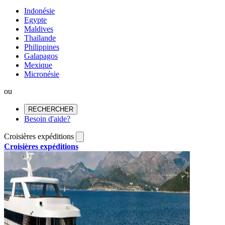
Indonésie
Egypte
Maldives
Thaïlande
Philippines
Galapagos
Mexique
Micronésie
ou
RECHERCHER
Besoin d'aide?
Croisières expéditions
Croisières expéditions