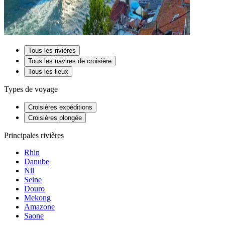
Tous les rivières
Tous les navires de croisière
Tous les lieux
Types de voyage
Croisières expéditions
Croisières plongée
Principales rivières
Rhin
Danube
Nil
Seine
Douro
Mekong
Amazone
Saone