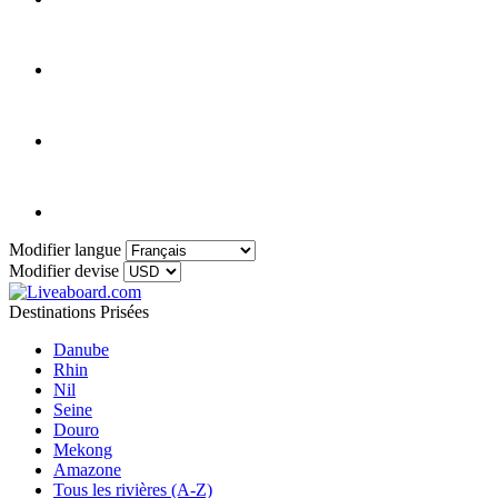
Modifier langue
Modifier devise
Destinations Prisées
Danube
Rhin
Nil
Seine
Douro
Mekong
Amazone
Tous les rivières (A-Z)