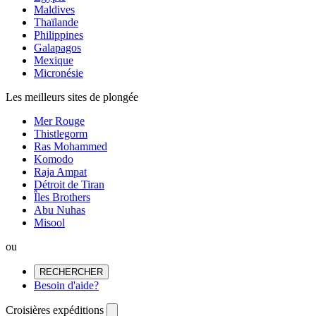
Maldives
Thaïlande
Philippines
Galapagos
Mexique
Micronésie
Les meilleurs sites de plongée
Mer Rouge
Thistlegorm
Ras Mohammed
Komodo
Raja Ampat
Détroit de Tiran
Îles Brothers
Abu Nuhas
Misool
ou
RECHERCHER
Besoin d'aide?
Croisières expéditions