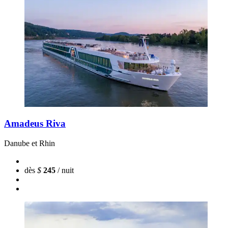
Amadeus Riva
Danube et Rhin
dès
$
245
/ nuit