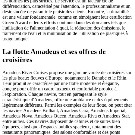
les normes les plus strictes. Le service est un facteur clé de
différenciation, caractérisé par l'attention, le professionnalisme et un
désir sincère de garantir le plaisir des clients. En outre, la durabilité
est une valeur fondamentale, comme en témoignent leur certification
Green Award et leurs efforts continus dans des domaines tels que
l'utilisation de l'alimentation à quai, la réduction des émissions, le
traitement de l'eau et la minimisation de l'utilisation de plastiques à
usage unique.
La flotte Amadeus et ses offres de
croisières
Amadeus River Cruises propose une gamme variée de croisières sur
les plus beaux fleuves d'Europe, notamment le Danube et le Rhin.
Leur produit se caractérise par une flotte moderne et élégante,
conçue pour offrir un cadre luxueux et confortable propice à
l'exploration. Chaque navire, tout en partageant le style
caractéristique d'Amadeus, offre une ambiance et des équipements
légèrement différents. Parmi les exemples de leur flotte, on peut citer
les navires Amadeus Brilliant, Amadeus Cara, Amadeus Imperial,
Amadeus Nova, Amadeus Queen, Amadeus Riva et Amadeus Star,
entre autres. Ces navires disposent de cabines et de suites bien
équipées, ainsi que d'espaces publics spacieux, notamment des
restaurants panoramiques, des salons confortables et des ponts