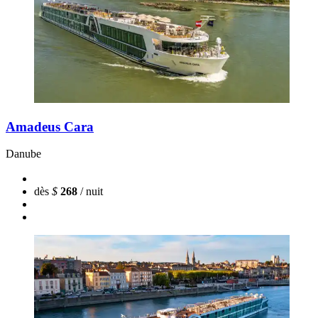
Amadeus Cara
Danube
dès
$
268
/ nuit