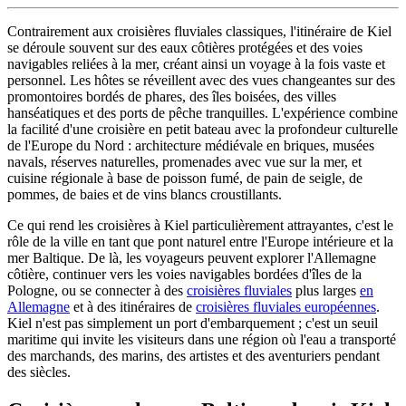
Contrairement aux croisières fluviales classiques, l'itinéraire de Kiel
se déroule souvent sur des eaux côtières protégées et des voies
navigables reliées à la mer, créant ainsi un voyage à la fois vaste et
personnel. Les hôtes se réveillent avec des vues changeantes sur des
promontoires bordés de phares, des îles boisées, des villes
hanséatiques et des ports de pêche tranquilles. L'expérience combine
la facilité d'une croisière en petit bateau avec la profondeur culturelle
de l'Europe du Nord : architecture médiévale en briques, musées
navals, réserves naturelles, promenades avec vue sur la mer, et
cuisine régionale à base de poisson fumé, de pain de seigle, de
pommes, de baies et de vins blancs croustillants.
Ce qui rend les croisières à Kiel particulièrement attrayantes, c'est le
rôle de la ville en tant que pont naturel entre l'Europe intérieure et la
mer Baltique. De là, les voyageurs peuvent explorer l'Allemagne
côtière, continuer vers les voies navigables bordées d'îles de la
Pologne, ou se connecter à des
croisières fluviales
plus larges
en
Allemagne
et à des itinéraires de
croisières fluviales européennes
.
Kiel n'est pas simplement un port d'embarquement ; c'est un seuil
maritime qui invite les visiteurs dans une région où l'eau a transporté
des marchands, des marins, des artistes et des aventuriers pendant
des siècles.