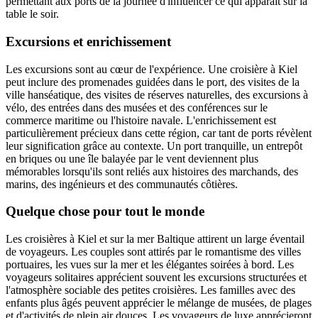
permettant aux ports de la journée d'influencer ce qui apparaît sur la
table le soir.
Excursions et enrichissement
Les excursions sont au cœur de l'expérience. Une croisière à Kiel
peut inclure des promenades guidées dans le port, des visites de la
ville hanséatique, des visites de réserves naturelles, des excursions à
vélo, des entrées dans des musées et des conférences sur le
commerce maritime ou l'histoire navale. L'enrichissement est
particulièrement précieux dans cette région, car tant de ports révèlent
leur signification grâce au contexte. Un port tranquille, un entrepôt
en briques ou une île balayée par le vent deviennent plus
mémorables lorsqu'ils sont reliés aux histoires des marchands, des
marins, des ingénieurs et des communautés côtières.
Quelque chose pour tout le monde
Les croisières à Kiel et sur la mer Baltique attirent un large éventail
de voyageurs. Les couples sont attirés par le romantisme des villes
portuaires, les vues sur la mer et les élégantes soirées à bord. Les
voyageurs solitaires apprécient souvent les excursions structurées et
l'atmosphère sociable des petites croisières. Les familles avec des
enfants plus âgés peuvent apprécier le mélange de musées, de plages
et d'activités de plein air douces. Les voyageurs de luxe apprécieront