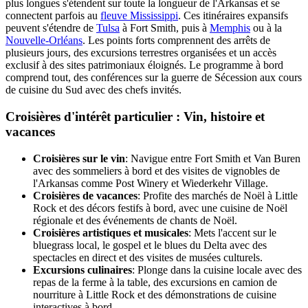
plus longues s'étendent sur toute la longueur de l'Arkansas et se
connectent parfois au
fleuve Mississippi
. Ces itinéraires expansifs
peuvent s'étendre de
Tulsa
à Fort Smith, puis à
Memphis
ou à la
Nouvelle-Orléans
. Les points forts comprennent des arrêts de
plusieurs jours, des excursions terrestres organisées et un accès
exclusif à des sites patrimoniaux éloignés. Le programme à bord
comprend tout, des conférences sur la guerre de Sécession aux cours
de cuisine du Sud avec des chefs invités.
Croisières d'intérêt particulier : Vin, histoire et
vacances
Croisières sur le vin
: Navigue entre Fort Smith et Van Buren
avec des sommeliers à bord et des visites de vignobles de
l'Arkansas comme Post Winery et Wiederkehr Village.
Croisières de vacances
: Profite des marchés de Noël à Little
Rock et des décors festifs à bord, avec une cuisine de Noël
régionale et des événements de chants de Noël.
Croisières artistiques et musicales
: Mets l'accent sur le
bluegrass local, le gospel et le blues du Delta avec des
spectacles en direct et des visites de musées culturels.
Excursions culinaires
: Plonge dans la cuisine locale avec des
repas de la ferme à la table, des excursions en camion de
nourriture à Little Rock et des démonstrations de cuisine
interactives à bord.