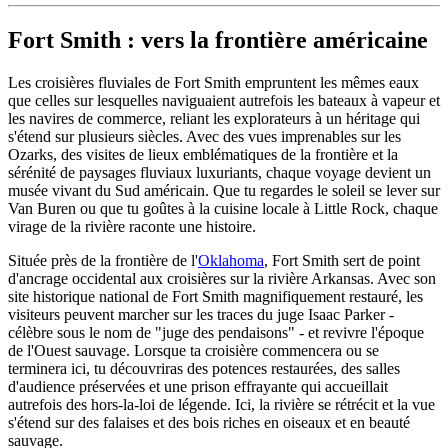
Fort Smith : vers la frontière américaine
Les croisières fluviales de Fort Smith empruntent les mêmes eaux
que celles sur lesquelles naviguaient autrefois les bateaux à vapeur et
les navires de commerce, reliant les explorateurs à un héritage qui
s'étend sur plusieurs siècles. Avec des vues imprenables sur les
Ozarks, des visites de lieux emblématiques de la frontière et la
sérénité de paysages fluviaux luxuriants, chaque voyage devient un
musée vivant du Sud américain. Que tu regardes le soleil se lever sur
Van Buren ou que tu goûtes à la cuisine locale à Little Rock, chaque
virage de la rivière raconte une histoire.
Située près de la frontière de l'
Oklahoma
, Fort Smith sert de point
d'ancrage occidental aux croisières sur la rivière Arkansas. Avec son
site historique national de Fort Smith magnifiquement restauré, les
visiteurs peuvent marcher sur les traces du juge Isaac Parker -
célèbre sous le nom de "juge des pendaisons" - et revivre l'époque
de l'Ouest sauvage. Lorsque ta croisière commencera ou se
terminera ici, tu découvriras des potences restaurées, des salles
d'audience préservées et une prison effrayante qui accueillait
autrefois des hors-la-loi de légende. Ici, la rivière se rétrécit et la vue
s'étend sur des falaises et des bois riches en oiseaux et en beauté
sauvage.