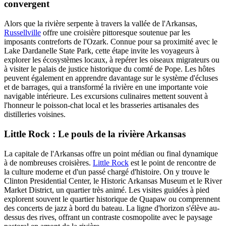
convergent
Alors que la rivière serpente à travers la vallée de l'Arkansas,
Russellville
offre une croisière pittoresque soutenue par les
imposants contreforts de l'Ozark. Connue pour sa proximité avec le
Lake Dardanelle State Park, cette étape invite les voyageurs à
explorer les écosystèmes locaux, à repérer les oiseaux migrateurs ou
à visiter le palais de justice historique du comté de Pope. Les hôtes
peuvent également en apprendre davantage sur le système d'écluses
et de barrages, qui a transformé la rivière en une importante voie
navigable intérieure. Les excursions culinaires mettent souvent à
l'honneur le poisson-chat local et les brasseries artisanales des
distilleries voisines.
Little Rock : Le pouls de la rivière Arkansas
La capitale de l'Arkansas offre un point médian ou final dynamique
à de nombreuses croisières.
Little Rock
est le point de rencontre de
la culture moderne et d'un passé chargé d'histoire. On y trouve le
Clinton Presidential Center, le Historic Arkansas Museum et le River
Market District, un quartier très animé. Les visites guidées à pied
explorent souvent le quartier historique de Quapaw ou comprennent
des concerts de jazz à bord du bateau. La ligne d'horizon s'élève au-
dessus des rives, offrant un contraste cosmopolite avec le paysage