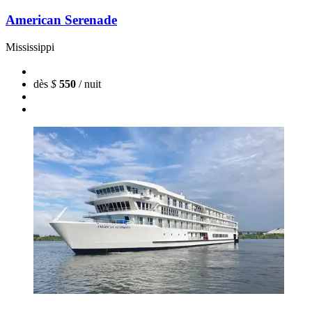
American Serenade
Mississippi
dès
$
550
/ nuit