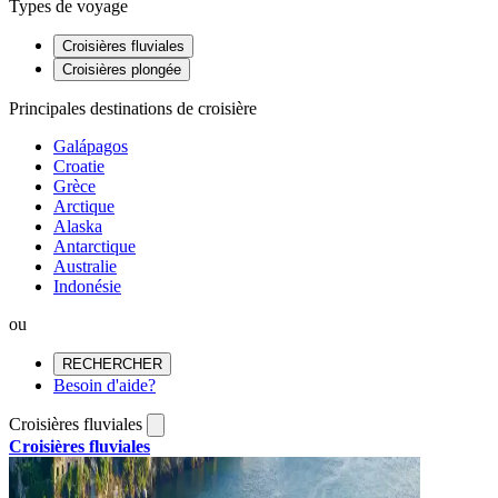
Types de voyage
Croisières fluviales
Croisières plongée
Principales destinations de croisière
Galápagos
Croatie
Grèce
Arctique
Alaska
Antarctique
Australie
Indonésie
ou
RECHERCHER
Besoin d'aide?
Croisières fluviales
Croisières fluviales