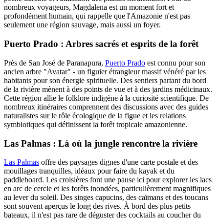
nombreux voyageurs, Magdalena est un moment fort et
profondément humain, qui rappelle que l'Amazonie n'est pas
seulement une région sauvage, mais aussi un foyer.
Puerto Prado : Arbres sacrés et esprits de la forêt
Près de San José de Paranapura,
Puerto Prado
est connu pour son
ancien arbre "Avatar" - un figuier étrangleur massif vénéré par les
habitants pour son énergie spirituelle. Des sentiers partant du bord
de la rivière mènent à des points de vue et à des jardins médicinaux.
Cette région allie le folklore indigène à la curiosité scientifique. De
nombreux itinéraires comprennent des discussions avec des guides
naturalistes sur le rôle écologique de la figue et les relations
symbiotiques qui définissent la forêt tropicale amazonienne.
Las Palmas : Là où la jungle rencontre la rivière
Las Palmas
offre des paysages dignes d'une carte postale et des
mouillages tranquilles, idéaux pour faire du kayak et du
paddleboard. Les croisières font une pause ici pour explorer les lacs
en arc de cercle et les forêts inondées, particulièrement magnifiques
au lever du soleil. Des singes capucins, des caïmans et des toucans
sont souvent aperçus le long des rives. À bord des plus petits
bateaux, il n'est pas rare de déguster des cocktails au coucher du