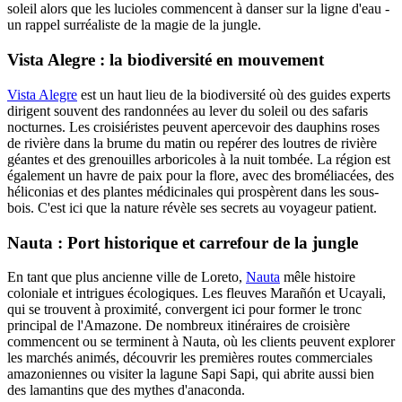
soleil alors que les lucioles commencent à danser sur la ligne d'eau -
un rappel surréaliste de la magie de la jungle.
Vista Alegre : la biodiversité en mouvement
Vista Alegre
est un haut lieu de la biodiversité où des guides experts
dirigent souvent des randonnées au lever du soleil ou des safaris
nocturnes. Les croisiéristes peuvent apercevoir des dauphins roses
de rivière dans la brume du matin ou repérer des loutres de rivière
géantes et des grenouilles arboricoles à la nuit tombée. La région est
également un havre de paix pour la flore, avec des broméliacées, des
héliconias et des plantes médicinales qui prospèrent dans les sous-
bois. C'est ici que la nature révèle ses secrets au voyageur patient.
Nauta : Port historique et carrefour de la jungle
En tant que plus ancienne ville de Loreto,
Nauta
mêle histoire
coloniale et intrigues écologiques. Les fleuves Marañón et Ucayali,
qui se trouvent à proximité, convergent ici pour former le tronc
principal de l'Amazone. De nombreux itinéraires de croisière
commencent ou se terminent à Nauta, où les clients peuvent explorer
les marchés animés, découvrir les premières routes commerciales
amazoniennes ou visiter la lagune Sapi Sapi, qui abrite aussi bien
des lamantins que des mythes d'anaconda.