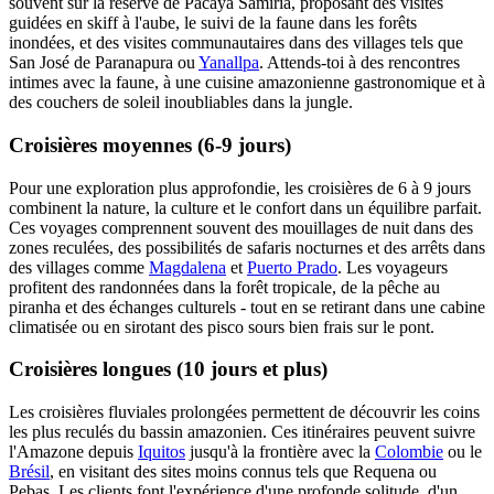
souvent sur la réserve de Pacaya Samiria, proposant des visites
guidées en skiff à l'aube, le suivi de la faune dans les forêts
inondées, et des visites communautaires dans des villages tels que
San José de Paranapura ou
Yanallpa
. Attends-toi à des rencontres
intimes avec la faune, à une cuisine amazonienne gastronomique et à
des couchers de soleil inoubliables dans la jungle.
Croisières moyennes (6-9 jours)
Pour une exploration plus approfondie, les croisières de 6 à 9 jours
combinent la nature, la culture et le confort dans un équilibre parfait.
Ces voyages comprennent souvent des mouillages de nuit dans des
zones reculées, des possibilités de safaris nocturnes et des arrêts dans
des villages comme
Magdalena
et
Puerto Prado
. Les voyageurs
profitent des randonnées dans la forêt tropicale, de la pêche au
piranha et des échanges culturels - tout en se retirant dans une cabine
climatisée ou en sirotant des pisco sours bien frais sur le pont.
Croisières longues (10 jours et plus)
Les croisières fluviales prolongées permettent de découvrir les coins
les plus reculés du bassin amazonien. Ces itinéraires peuvent suivre
l'Amazone depuis
Iquitos
jusqu'à la frontière avec la
Colombie
ou le
Brésil
, en visitant des sites moins connus tels que Requena ou
Pebas. Les clients font l'expérience d'une profonde solitude, d'un