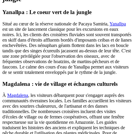
Yanallpa : Le coeur vert de la jungle
Situé au cœur de la réserve nationale de Pacaya Samiria,
Yanallpa
est un site de lancement classique pour les excursions en eaux
noires. Ici, les clients des croisières fluviales sont souvent transportés
en skiff dans d'étroits affluents bordés d'imposants ceibas et de lianes
enchevêtrées. Des nénuphars géants flottent dans les lacs en boucle
tandis que des singes écureuils jacassent au-dessus de leur tête. C'est
une zone privilégiée pour l'observation des oiseaux, avec de
fréquentes observations de hoatzins, de martins-pêcheurs et de
faucons. Le calme des cours d'eau de Yanallpa permet aux visiteurs
de se sentir totalement enveloppés par le rythme de la jungle.
Magdalena : vie de village et échanges culturels
À
Magdalena
, les visiteurs débarquent pour s'engager auprès des
communautés riveraines locales. Les familles accueillent les visiteurs
avec des sourires chaleureux, de l'artisanat et des danses
traditionnelles. De nombreuses croisières incluent des visites
d'écoles de village ou de fermes coopératives, offrant une fenêtre
respectueuse sur la vie quotidienne en Amazonie. Les guides
traduisent les histoires des anciens et expliquent les techniques de
pêche durable et l'utilisation des plantes médicinales. Pour de