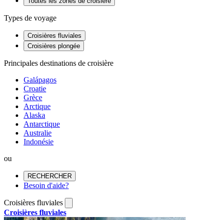
Toutes les zones de croisière
Types de voyage
Croisières fluviales
Croisières plongée
Principales destinations de croisière
Galápagos
Croatie
Grèce
Arctique
Alaska
Antarctique
Australie
Indonésie
ou
RECHERCHER
Besoin d'aide?
Croisières fluviales
Croisières fluviales