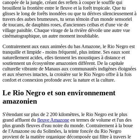
canopée de la jungle, créant des reflets à couper le souffle qui
brouillent la frontière entre le fleuve et la forêt tropicale. Que tu
glisses le long de forêts inondées ou que tu dérives silencieusement à
travers des aubes brumeuses, tu seras témoin d'un monde sensoriel
de toucans, de dauphins roses, d'anciennes ceibas et d'une vie de
village paisible. Chaque virage de la rivière dévoile une autre vue
cinématographique, un autre moment inoubliable.
Contrairement aux eaux animées du bas Amazone, le Rio Negro est
tranquille et limpide - moins fréquenté, plus intime. Ses eaux sont
naturellement acides, elles tiennent les moustiques à distance et
soutiennent un écosystème amazonien différent. De la capitale
culturelle vibrante de Manaus aux communautés indigènes éloignées
et aux réserves intactes, la croisière sur le Rio Negro offre à la fois
confort et connexion profonde avec la nature et la culture.
Le Rio Negro et son environnement
amazonien
S'étendant sur plus de 2 200 kilomètres, le Rio Negro est le plus
grand affluent du
fleuve Amazone
en termes de volume et l'un des
plus grands fleuves d'eau noire du monde. Contrairement à la boue
de l'Amazone ou du Solimões, la teinte foncée du Rio Negro
provient de la matière organique décomposée qui filtre à travers le