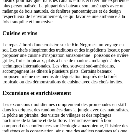
idéaux pour naviguer dans les canaux étroits et créer une expérience
plus personnalisée. La plupart des bateaux sont aménagés avec un
mélange de bois naturels, de fenêtres panoramiques et de design
respectueux de l'environnement, ce qui favorise une ambiance à la
fois tranquille et immersive.
Cuisine et vins
Le repas à bord d'une croisière sur le Rio Negro est un voyage en
soi. Les chefs s'inspirent des traditions et des ingrédients locaux pour
proposer une cuisine d'inspiration amazonienne - poissons de rivière
grillés, fruits tropicaux, plats à base de manioc - mélangée à des
techniques internationales. Les vins, souvent sud-américains,
accompagnent les dîners à plusieurs plats. Certains bateaux
proposent même des menus de dégustation inspirés de la forêt
tropicale ou des démonstrations de cuisine avec des chefs invités.
Excursions et enrichissement
Les excursions quotidiennes comprennent des promenades en skiff
dans les criques, des randonnées dans la jungle avec des naturalistes,
la pêche au piranha, des visites de villages et des repérages
nocturnes de la faune et de la flore. L'enrichissement à bord
comprend des conférences sur l'écologie amazonienne, l'histoire des
indigènes et la conservation, ainsi que des ateliers pratiques tels que