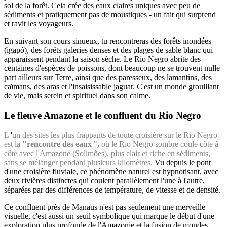
sol de la forêt. Cela crée des eaux claires uniques avec peu de
sédiments et pratiquement pas de moustiques - un fait qui surprend
et ravit les voyageurs.
En suivant son cours sinueux, tu rencontreras des forêts inondées
(igapó), des forêts galeries denses et des plages de sable blanc qui
apparaissent pendant la saison sèche. Le Rio Negro abrite des
centaines d'espèces de poissons, dont beaucoup ne se trouvent nulle
part ailleurs sur Terre, ainsi que des paresseux, des lamantins, des
caïmans, des aras et l'insaisissable jaguar. C'est un monde grouillant
de vie, mais serein et spirituel dans son calme.
Le fleuve Amazone et le confluent du Rio Negro
L
'
un des sites les plus frappants de toute croisière sur le Rio Negro
est la
"rencontre des eaux
"
,
où le Rio Negro sombre coule côte à
côte avec l'Amazone (Solimões), plus clair et riche en sédiments,
sans se mélanger pendant plusieurs kilomètres.
Vu depuis le pont
d'une croisière fluviale, ce phénomène naturel est hypnotisant, avec
deux rivières distinctes qui coulent parallèlement l'une à l'autre,
séparées par des différences de température, de vitesse et de densité.
Ce confluent près de Manaus n'est pas seulement une merveille
visuelle, c'est aussi un seuil symbolique qui marque le début d'une
exploration plus profonde de l'Amazonie et la fusion de mondes