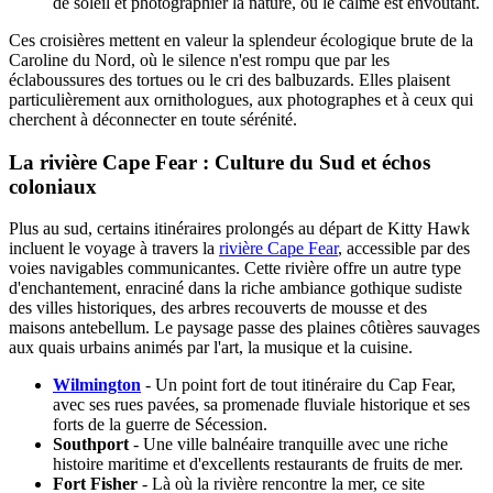
de soleil et photographier la nature, où le calme est envoûtant.
Ces croisières mettent en valeur la splendeur écologique brute de la
Caroline du Nord, où le silence n'est rompu que par les
éclaboussures des tortues ou le cri des balbuzards. Elles plaisent
particulièrement aux ornithologues, aux photographes et à ceux qui
cherchent à déconnecter en toute sérénité.
La rivière Cape Fear : Culture du Sud et échos
coloniaux
Plus au sud, certains itinéraires prolongés au départ de Kitty Hawk
incluent le voyage à travers la
rivière Cape Fear
, accessible par des
voies navigables communicantes. Cette rivière offre un autre type
d'enchantement, enraciné dans la riche ambiance gothique sudiste
des villes historiques, des arbres recouverts de mousse et des
maisons antebellum. Le paysage passe des plaines côtières sauvages
aux quais urbains animés par l'art, la musique et la cuisine.
Wilmington
- Un point fort de tout itinéraire du Cap Fear,
avec ses rues pavées, sa promenade fluviale historique et ses
forts de la guerre de Sécession.
Southport
- Une ville balnéaire tranquille avec une riche
histoire maritime et d'excellents restaurants de fruits de mer.
Fort Fisher
- Là où la rivière rencontre la mer, ce site