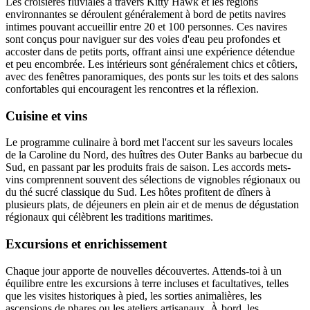
Les croisières fluviales à travers Kitty Hawk et les régions
environnantes se déroulent généralement à bord de petits navires
intimes pouvant accueillir entre 20 et 100 personnes. Ces navires
sont conçus pour naviguer sur des voies d'eau peu profondes et
accoster dans de petits ports, offrant ainsi une expérience détendue
et peu encombrée. Les intérieurs sont généralement chics et côtiers,
avec des fenêtres panoramiques, des ponts sur les toits et des salons
confortables qui encouragent les rencontres et la réflexion.
Cuisine et vins
Le programme culinaire à bord met l'accent sur les saveurs locales
de la Caroline du Nord, des huîtres des Outer Banks au barbecue du
Sud, en passant par les produits frais de saison. Les accords mets-
vins comprennent souvent des sélections de vignobles régionaux ou
du thé sucré classique du Sud. Les hôtes profitent de dîners à
plusieurs plats, de déjeuners en plein air et de menus de dégustation
régionaux qui célèbrent les traditions maritimes.
Excursions et enrichissement
Chaque jour apporte de nouvelles découvertes. Attends-toi à un
équilibre entre les excursions à terre incluses et facultatives, telles
que les visites historiques à pied, les sorties animalières, les
ascensions de phares ou les ateliers artisanaux. À bord, les