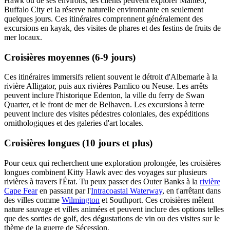
Hawk ou de ses environs, les clients peuvent explorer Manteo,
Buffalo City et la réserve naturelle environnante en seulement
quelques jours. Ces itinéraires comprennent généralement des
excursions en kayak, des visites de phares et des festins de fruits de
mer locaux.
Croisières moyennes (6-9 jours)
Ces itinéraires immersifs relient souvent le détroit d'Albemarle à la
rivière Alligator, puis aux rivières Pamlico ou Neuse. Les arrêts
peuvent inclure l'historique Edenton, la ville du ferry de Swan
Quarter, et le front de mer de Belhaven. Les excursions à terre
peuvent inclure des visites pédestres coloniales, des expéditions
ornithologiques et des galeries d'art locales.
Croisières longues (10 jours et plus)
Pour ceux qui recherchent une exploration prolongée, les croisières
longues combinent Kitty Hawk avec des voyages sur plusieurs
rivières à travers l'État. Tu peux passer des Outer Banks à la
rivière
Cape Fear
en passant par l'
Intracoastal Waterway
, en t'arrêtant dans
des villes comme
Wilmington
et Southport. Ces croisières mêlent
nature sauvage et villes animées et peuvent inclure des options telles
que des sorties de golf, des dégustations de vin ou des visites sur le
thème de la guerre de Sécession.