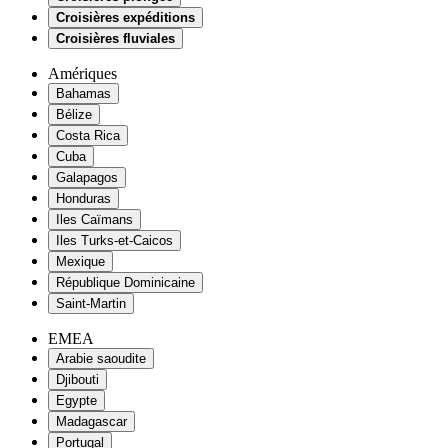
Croisières expéditions
Croisières fluviales
Amériques
Bahamas
Bélize
Costa Rica
Cuba
Galapagos
Honduras
Iles Caïmans
Iles Turks-et-Caicos
Mexique
République Dominicaine
Saint-Martin
EMEA
Arabie saoudite
Djibouti
Egypte
Madagascar
Portugal