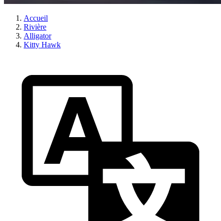
Accueil
Rivière
Alligator
Kitty Hawk