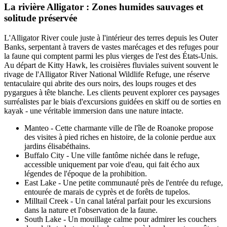
La rivière Alligator : Zones humides sauvages et
solitude préservée
L'Alligator River coule juste à l'intérieur des terres depuis les Outer
Banks, serpentant à travers de vastes marécages et des refuges pour
la faune qui comptent parmi les plus vierges de l'est des États-Unis.
Au départ de Kitty Hawk, les croisières fluviales suivent souvent le
rivage de l'Alligator River National Wildlife Refuge, une réserve
tentaculaire qui abrite des ours noirs, des loups rouges et des
pygargues à tête blanche. Les clients peuvent explorer ces paysages
surréalistes par le biais d'excursions guidées en skiff ou de sorties en
kayak - une véritable immersion dans une nature intacte.
Manteo - Cette charmante ville de l'île de Roanoke propose
des visites à pied riches en histoire, de la colonie perdue aux
jardins élisabéthains.
Buffalo City - Une ville fantôme nichée dans le refuge,
accessible uniquement par voie d'eau, qui fait écho aux
légendes de l'époque de la prohibition.
East Lake - Une petite communauté près de l'entrée du refuge,
entourée de marais de cyprès et de forêts de tupelos.
Milltail Creek - Un canal latéral parfait pour les excursions
dans la nature et l'observation de la faune.
South Lake - Un mouillage calme pour admirer les couchers