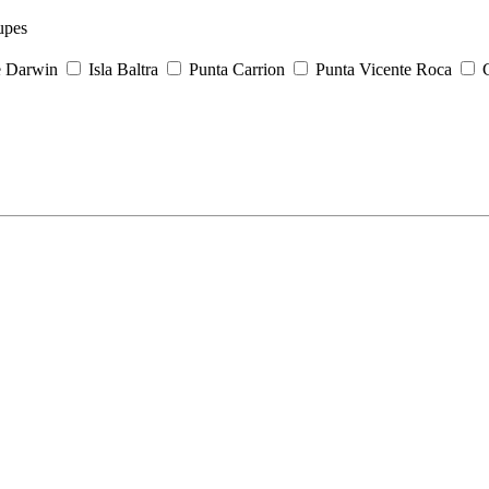
upes
e Darwin
Isla Baltra
Punta Carrion
Punta Vicente Roca