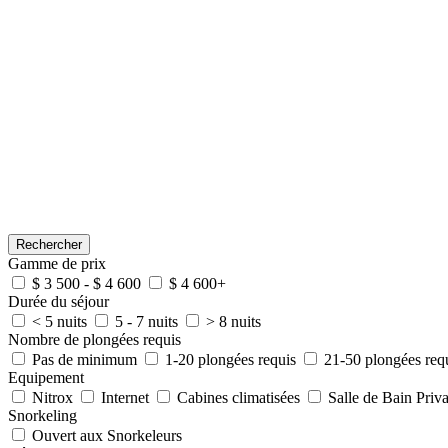
Rechercher
Gamme de prix
$ 3 500 - $ 4 600
$ 4 600+
Durée du séjour
< 5 nuits
5 - 7 nuits
> 8 nuits
Nombre de plongées requis
Pas de minimum
1-20 plongées requis
21-50 plongées req
Equipement
Nitrox
Internet
Cabines climatisées
Salle de Bain Priva
Snorkeling
Ouvert aux Snorkeleurs