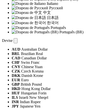
Italiano
Русский
中文
日本語
한국어
Português
Português (BR)
Devise
AUD
Australian Dollar
BRL
Brazilian Real
CAD
Canadian Dollar
CHF
Swiss Franc
CNY
Chinese Yuan
CZK
Czech Koruna
DKK
Danish Krone
EUR
Euro
GBP
British Pound
HKD
Hong Kong Dollar
HUF
Hungarian Forin
ILS
Israeli New Sheqel
INR
Indian Rupee
JPY
Japanese Yen