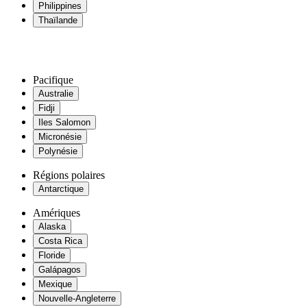
Philippines
Thaïlande
Pacifique
Australie
Fidji
Iles Salomon
Micronésie
Polynésie
Régions polaires
Antarctique
Amériques
Alaska
Costa Rica
Floride
Galápagos
Mexique
Nouvelle-Angleterre