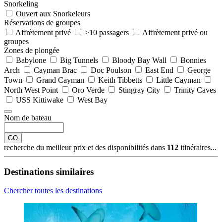
Snorkeling
Ouvert aux Snorkeleurs
Réservations de groupes
Affrètement privé
>10 passagers
Affrètement privé ou
groupes
Zones de plongée
Babylone
Big Tunnels
Bloody Bay Wall
Bonnies
Arch
Cayman Brac
Doc Poulson
East End
George
Town
Grand Cayman
Keith Tibbetts
Little Cayman
North West Point
Oro Verde
Stingray City
Trinity Caves
USS Kittiwake
West Bay
Nom de bateau
GO
recherche du meilleur prix et des disponibilités dans
112
itinéraires...
Destinations similaires
Chercher toutes les destinations