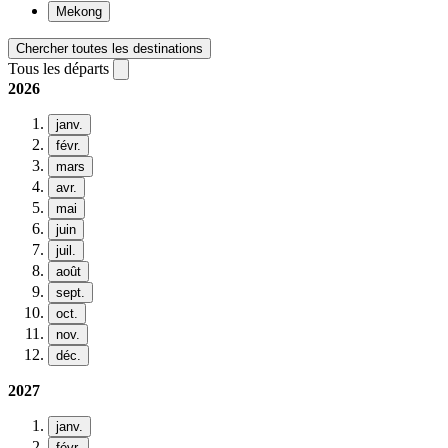
Mekong
Chercher toutes les destinations
Tous les départs
2026
janv.
févr.
mars
avr.
mai
juin
juil.
août
sept.
oct.
nov.
déc.
2027
janv.
févr.