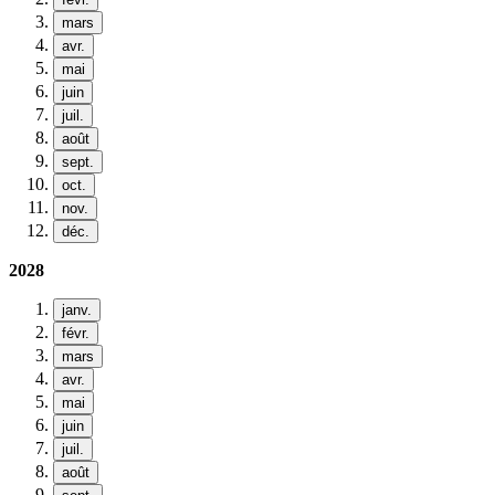
mars
avr.
mai
juin
juil.
août
sept.
oct.
nov.
déc.
2028
janv.
févr.
mars
avr.
mai
juin
juil.
août