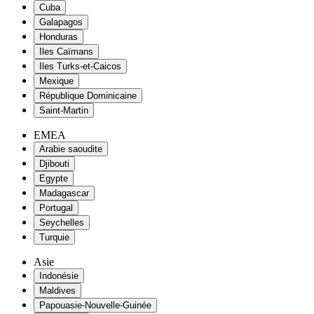
Cuba
Galapagos
Honduras
Iles Caïmans
Iles Turks-et-Caicos
Mexique
République Dominicaine
Saint-Martin
EMEA
Arabie saoudite
Djibouti
Egypte
Madagascar
Portugal
Seychelles
Turquie
Asie
Indonésie
Maldives
Papouasie-Nouvelle-Guinée