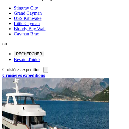
Stingray City
Grand Cayman
USS Kittiwake
Little Cayman
Bloody Bay Wall
Cayman Brac
ou
RECHERCHER
Besoin d'aide?
Croisières expéditions
Croisières expéditions