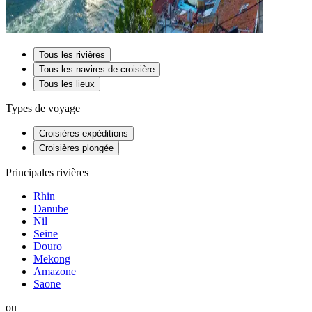
Tous les rivières
Tous les navires de croisière
Tous les lieux
Types de voyage
Croisières expéditions
Croisières plongée
Principales rivières
Rhin
Danube
Nil
Seine
Douro
Mekong
Amazone
Saone
ou