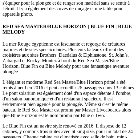
s'équiper pour la plongée et de ranger son matériel sans se sentir à
l'étroit. Il y a également des cuves de rinçage et une table pour
appareils photo.
RED SEA MASTER/BLUE HORIZON | BLUE FIN | BLUE
MELODY
La mer Rouge égyptienne est fascinante et regorge de créatures
marines et de sites spectaculaires. Plusieurs bateaux offrent des
croisières aux sites Brothers, Daedalus & Elphinstone, St. John’s,
Zabargad et Rocky. Montez à bord du Red Sea Master/Blue
Horizon, Blue Fin ou Blue Melody pour une fantastique aventure
plongée.
L'élégant et moderne Red Sea Master/Blue Horizon primé a été
remis à neuf en 2016 et peut accueillir 26 passagers dans 13 cabines.
Le pont solarium est également doté d'un espace détente à l'ombre,
d'un salon panoramique et d'un restaurant spacieux. Il est
évidemment bien agencé pour la plongée. Même si c'est le même
bateau, le Red Sea Master est promu par Master Liveaboards alors
que Blue Horizon est le nom promu par Blue o Two.
Le Blue Fin est un navire stylé rénové en 2016. Il dispose de 12
cabines, y compris trois suites avec lit king size, pour un total de 24
passagers. Chaque cabine est climatisée avec salle de bain, mini-