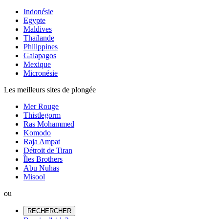
Indonésie
Egypte
Maldives
Thaïlande
Philippines
Galapagos
Mexique
Micronésie
Les meilleurs sites de plongée
Mer Rouge
Thistlegorm
Ras Mohammed
Komodo
Raja Ampat
Détroit de Tiran
Îles Brothers
Abu Nuhas
Misool
ou
RECHERCHER