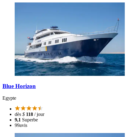
Blue Horizon
Egypte
dès
$
118
/ jour
9,1
Superbe
99
avis