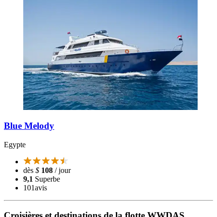
Blue Melody
Egypte
dès
$
108
/ jour
9,1
Superbe
101
avis
Croisières et destinations de la flotte WWDAS