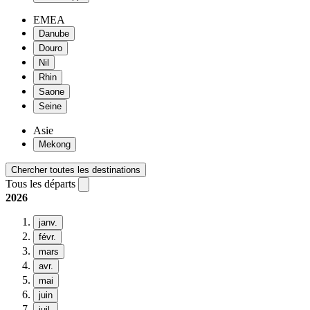
EMEA
Danube
Douro
Nil
Rhin
Saone
Seine
Asie
Mekong
Chercher toutes les destinations
Tous les départs
2026
janv.
févr.
mars
avr.
mai
juin
juil.