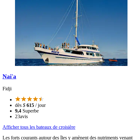
Nai'a
Fidji
dès
$
615
/ jour
9,4
Superbe
23
avis
Afficher tous les bateaux de croisière
Les forts courants autour des îles y amènent des nutriments venant