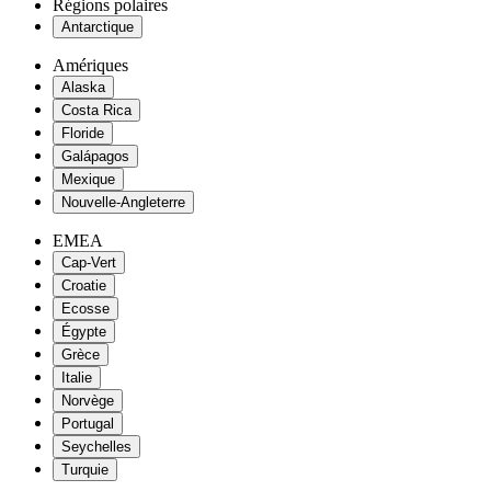
Régions polaires
Antarctique
Amériques
Alaska
Costa Rica
Floride
Galápagos
Mexique
Nouvelle-Angleterre
EMEA
Cap-Vert
Croatie
Ecosse
Égypte
Grèce
Italie
Norvège
Portugal
Seychelles
Turquie