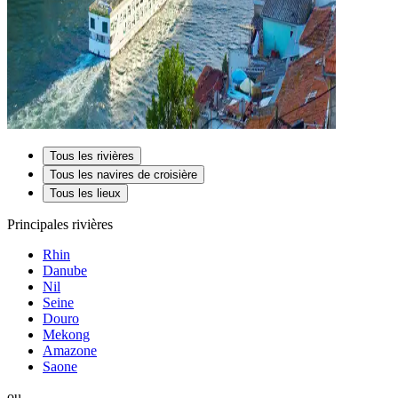
Tous les rivières
Tous les navires de croisière
Tous les lieux
Principales rivières
Rhin
Danube
Nil
Seine
Douro
Mekong
Amazone
Saone
ou