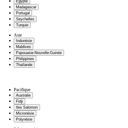
Egypte
Madagascar
Portugal
Seychelles
Turquie
Asie
Indonésie
Maldives
Papouasie-Nouvelle-Guinée
Philippines
Thaïlande
Pacifique
Australie
Fidji
Iles Salomon
Micronésie
Polynésie