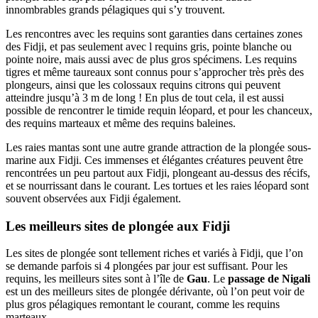
innombrables grands pélagiques qui s’y trouvent.
Les rencontres avec les requins sont garanties dans certaines zones
des Fidji, et pas seulement avec l requins gris, pointe blanche ou
pointe noire, mais aussi avec de plus gros spécimens. Les requins
tigres et même taureaux sont connus pour s’approcher très près des
plongeurs, ainsi que les colossaux requins citrons qui peuvent
atteindre jusqu’à 3 m de long ! En plus de tout cela, il est aussi
possible de rencontrer le timide requin léopard, et pour les chanceux,
des requins marteaux et même des requins baleines.
Les raies mantas sont une autre grande attraction de la plongée sous-
marine aux Fidji. Ces immenses et élégantes créatures peuvent être
rencontrées un peu partout aux Fidji, plongeant au-dessus des récifs,
et se nourrissant dans le courant. Les tortues et les raies léopard sont
souvent observées aux Fidji également.
Les meilleurs sites de plongée aux Fidji
Les sites de plongée sont tellement riches et variés à Fidji, que l’on
se demande parfois si 4 plongées par jour est suffisant. Pour les
requins, les meilleurs sites sont à l’île de
Gau
. Le
passage de Nigali
est un des meilleurs sites de plongée dérivante, où l’on peut voir de
plus gros pélagiques remontant le courant, comme les requins
marteaux.