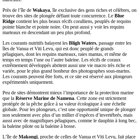
Près de l’île de
Wakaya
, île exclusive des gens riches et célèbres, on
trouve des sites de plongée défiant toute concurrence. Le
Blue
Ridge
contient les plus beaux récifs coralliens, peuplés de requins
pointe blanche et pointe noire. On peut aussi y voir les requins
marteaux en descendant un peu plus profond.
Les courants nutritifs balayent les
Bligh Waters
, passage entre les
îles de Vanua et Viti Levu, qui est donc peuplé de grands
pélagiques, dont les requins marteaux, raies mantas, et même de
temps en temps l’une ou l’autre baleine. Les récifs de coraux
extrêmement développés abritent aussi une vie macro très riche et
variée, pour le plus grand bonheur des photographes sous-marins.
Les courants peuvent être forts, et ce site est réservé aux plongeurs
expérimentés uniquement.
Peu de sites démontrent mieux l’importance de la protection marine
que la
Réserve Marine de Namena
. Cette zone est strictement
protégée de la pêche grâce à sa valeur écologique à une échelle
globale. Pour les plongeurs, c’est une opportunité unique de plonger
non seulement avec plus d’un millier d’espèces d’invertébrés, mais
aussi avec de magnifiques pélagiques, comme le dauphin à long bec,
la baleine pilote ou la baleine à bosse.
L’île de
Makongi
, proche de celles de Vanua et Viti Levu, fait place