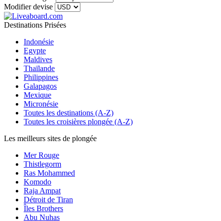
Modifier devise
Destinations Prisées
Indonésie
Egypte
Maldives
Thaïlande
Philippines
Galapagos
Mexique
Micronésie
Toutes les destinations (A-Z)
Toutes les croisières plongée (A-Z)
Les meilleurs sites de plongée
Mer Rouge
Thistlegorm
Ras Mohammed
Komodo
Raja Ampat
Détroit de Tiran
Îles Brothers
Abu Nuhas