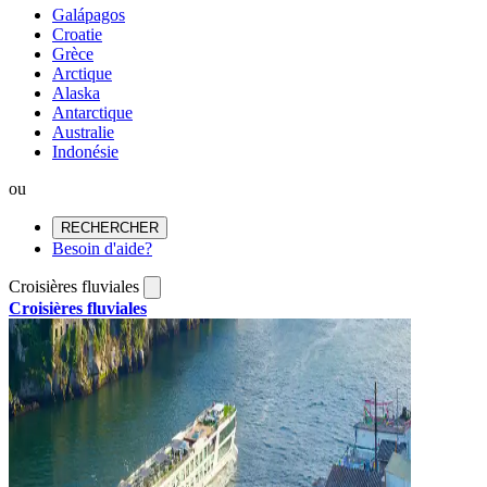
Galápagos
Croatie
Grèce
Arctique
Alaska
Antarctique
Australie
Indonésie
ou
RECHERCHER
Besoin d'aide?
Croisières fluviales
Croisières fluviales