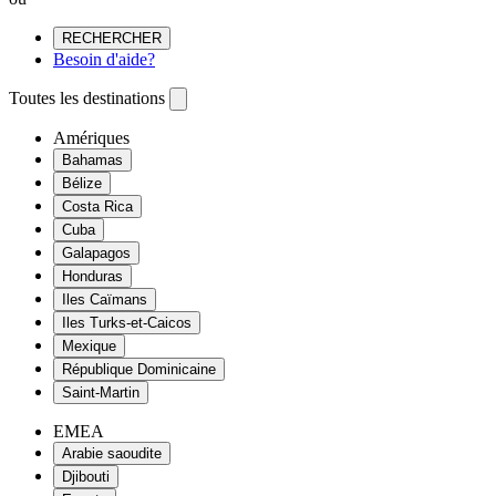
RECHERCHER
Besoin d'aide?
Toutes les destinations
Amériques
Bahamas
Bélize
Costa Rica
Cuba
Galapagos
Honduras
Iles Caïmans
Iles Turks-et-Caicos
Mexique
République Dominicaine
Saint-Martin
EMEA
Arabie saoudite
Djibouti