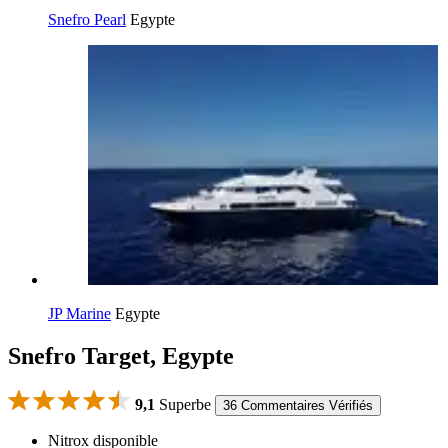
Snefro Pearl
Egypte
JP Marine
Egypte
Snefro Target, Egypte
9,1
Superbe
36 Commentaires Vérifiés
Nitrox disponible