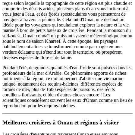
reçue selon laquelle la topographie de cette région est plus chaude et
comporte des déserts arides, plusieurs plans d'eau vous inciteront à
vous jeter à l'eau, et des fjords spectaculaires vous permettront de
naviguer à travers la péninsule. Cela fait d'Oman une destination
idéale pour les voyageurs qui souhaitent explorer la nature et la vie
marine à bord de petits bateaux de croisière. Pendant la mousson du
sud-ouest, Oman connaît un puissant système météorologique connu
sous le nom de saison Khareef. À cette époque, les paysages
habituellement arides se transforment comme par magie en une
verdure éclatante qui s'étend sur tout le territoire, où prospèrent
diverses espèces de flore et de faune.
Pendant l'été, de grandes quantités d'eau froide sont puisées dans les
profondeurs de la mer d'Arabie. Ce phénomène apporte de riches
nutriments à la région, ce qui lui permet d'abriter une vie marine
unique, notamment des requins-baleines, différentes espèces de
tortues de mer, plus de 1600 espèces de poissons, des récifs
coralliens florissants, et bien d'autres choses encore ! Les
scientifiques considèrent souvent les eaux d'Oman comme un lieu de
reproduction pour les requins-baleines.
Meilleures croisières à Oman et régions à visiter
Les croisières d'aventure qui traversent Oman et ses environs