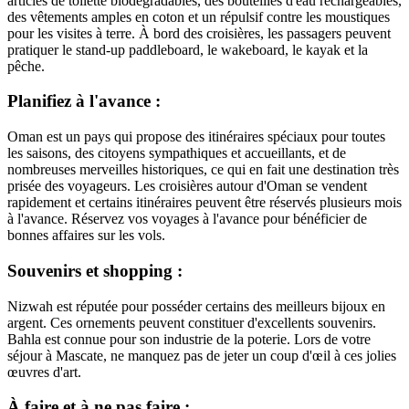
articles de toilette biodégradables, des bouteilles d'eau rechargeables,
des vêtements amples en coton et un répulsif contre les moustiques
pour les visites à terre. À bord des croisières, les passagers peuvent
pratiquer le stand-up paddleboard, le wakeboard, le kayak et la
pêche.
Planifiez à l'avance :
Oman est un pays qui propose des itinéraires spéciaux pour toutes
les saisons, des citoyens sympathiques et accueillants, et de
nombreuses merveilles historiques, ce qui en fait une destination très
prisée des voyageurs. Les croisières autour d'Oman se vendent
rapidement et certains itinéraires peuvent être réservés plusieurs mois
à l'avance. Réservez vos voyages à l'avance pour bénéficier de
bonnes affaires sur les vols.
Souvenirs et shopping :
Nizwah est réputée pour posséder certains des meilleurs bijoux en
argent. Ces ornements peuvent constituer d'excellents souvenirs.
Bahla est connue pour son industrie de la poterie. Lors de votre
séjour à Mascate, ne manquez pas de jeter un coup d'œil à ces jolies
œuvres d'art.
À faire et à ne pas faire :