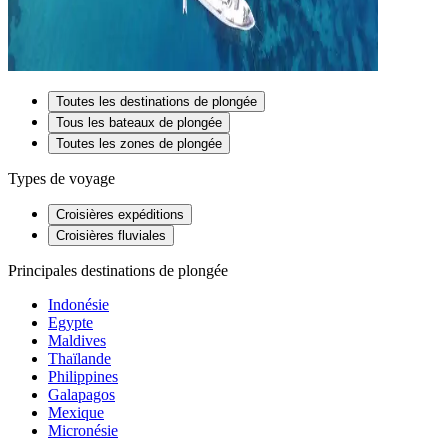
Toutes les destinations de plongée
Tous les bateaux de plongée
Toutes les zones de plongée
Types de voyage
Croisières expéditions
Croisières fluviales
Principales destinations de plongée
Indonésie
Egypte
Maldives
Thaïlande
Philippines
Galapagos
Mexique
Micronésie