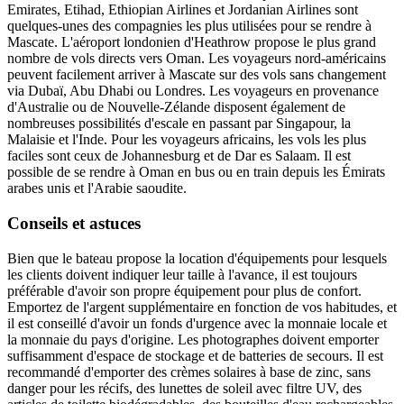
Emirates, Etihad, Ethiopian Airlines et Jordanian Airlines sont
quelques-unes des compagnies les plus utilisées pour se rendre à
Mascate. L'aéroport londonien d'Heathrow propose le plus grand
nombre de vols directs vers Oman. Les voyageurs nord-américains
peuvent facilement arriver à Mascate sur des vols sans changement
via Dubaï, Abu Dhabi ou Londres. Les voyageurs en provenance
d'Australie ou de Nouvelle-Zélande disposent également de
nombreuses possibilités d'escale en passant par Singapour, la
Malaisie et l'Inde. Pour les voyageurs africains, les vols les plus
faciles sont ceux de Johannesburg et de Dar es Salaam. Il est
possible de se rendre à Oman en bus ou en train depuis les Émirats
arabes unis et l'Arabie saoudite.
Conseils et astuces
Bien que le bateau propose la location d'équipements pour lesquels
les clients doivent indiquer leur taille à l'avance, il est toujours
préférable d'avoir son propre équipement pour plus de confort.
Emportez de l'argent supplémentaire en fonction de vos habitudes, et
il est conseillé d'avoir un fonds d'urgence avec la monnaie locale et
la monnaie du pays d'origine. Les photographes doivent emporter
suffisamment d'espace de stockage et de batteries de secours. Il est
recommandé d'emporter des crèmes solaires à base de zinc, sans
danger pour les récifs, des lunettes de soleil avec filtre UV, des