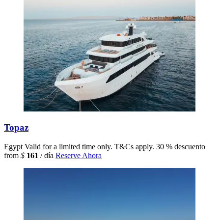
Topaz
Egypt
Valid for a limited time only. T&Cs apply.
30 % descuento
from
$
161
/ día
Reserve Ahora