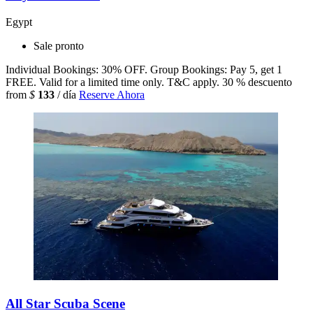
Egypt
Sale pronto
Individual Bookings: 30% OFF. Group Bookings: Pay 5, get 1
FREE. Valid for a limited time only. T&C apply.
30 % descuento
from
$
133
/ día
Reserve Ahora
All Star Scuba Scene