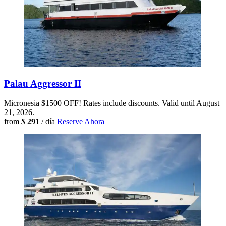
Palau Aggressor II
Micronesia
$1500 OFF! Rates include discounts. Valid until August
21, 2026.
from
$
291
/ día
Reserve Ahora