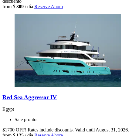
descuento
from
$
309
/ día
Reserve Ahora
Red Sea Aggressor IV
Egypt
Sale pronto
$1700 OFF! Rates include discounts. Valid until August 31, 2026.
from
$
125
/ día
Reserve Ahora