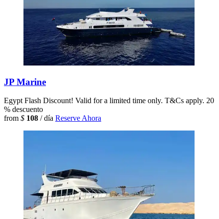
JP Marine
Egypt
Flash Discount! Valid for a limited time only. T&Cs apply.
20
% descuento
from
$
108
/ día
Reserve Ahora