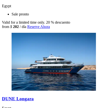
Egypt
Sale pronto
Valid for a limited time only.
20 % descuento
from
$
202
/ día
Reserve Ahora
DUNE Longara