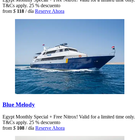
T&Cs apply.
25 % descuento
from
$
118
/ día
Reserve Ahora
Blue Melody
Egypt
Monthly Special + Free Nitrox! Valid for a limited time only.
T&Cs apply.
25 % descuento
from
$
108
/ día
Reserve Ahora