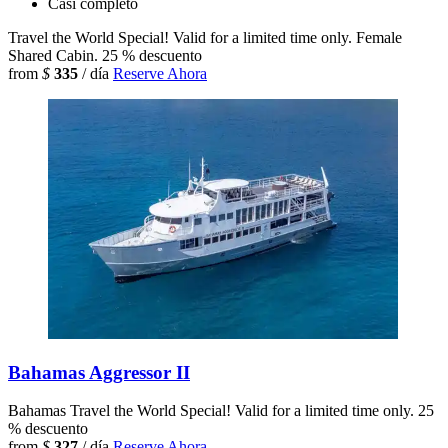
Casi completo
Travel the World Special! Valid for a limited time only. Female
Shared Cabin.
25 % descuento
from
$
335
/ día
Reserve Ahora
Bahamas Aggressor II
Bahamas
Travel the World Special! Valid for a limited time only.
25
% descuento
from
$
327
/ día
Reserve Ahora