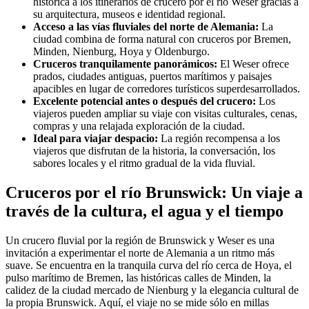
histórica a los itinerarios de crucero por el río Weser gracias a
su arquitectura, museos e identidad regional.
Acceso a las vías fluviales del norte de Alemania:
La
ciudad combina de forma natural con cruceros por Bremen,
Minden, Nienburg, Hoya y Oldenburgo.
Cruceros tranquilamente panorámicos:
El Weser ofrece
prados, ciudades antiguas, puertos marítimos y paisajes
apacibles en lugar de corredores turísticos superdesarrollados.
Excelente potencial antes o después del crucero:
Los
viajeros pueden ampliar su viaje con visitas culturales, cenas,
compras y una relajada exploración de la ciudad.
Ideal para viajar despacio:
La región recompensa a los
viajeros que disfrutan de la historia, la conversación, los
sabores locales y el ritmo gradual de la vida fluvial.
Cruceros por el río Brunswick: Un viaje a
través de la cultura, el agua y el tiempo
Un crucero fluvial por la región de Brunswick y Weser es una
invitación a experimentar el norte de Alemania a un ritmo más
suave. Se encuentra en la tranquila curva del río cerca de Hoya, el
pulso marítimo de Bremen, las históricas calles de Minden, la
calidez de la ciudad mercado de Nienburg y la elegancia cultural de
la propia Brunswick. Aquí, el viaje no se mide sólo en millas