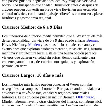
con paseos guiados, degustaciones locales y relajadas veladas a
bordo. Los huéspedes que añadan Brunswick antes o después del
crucero pueden convertir un breve viaje fluvial en una escapada
cultural más rica, combinando paisajes ribereños con museos, plazas
históricas y gastronomía regional.
Cruceros Medios: de 6 a 9 Días
Los itinerarios de duración media permiten que el Weser revele más
de su personalidad. Un viaje de 6 a 9 días puede enlazar
Bremen
,
Hoya, Nienburg,
Minden
y las rutas de los canales cercanos, con
excursiones que exploran ciudades mercado, rutas ciclistas, historia
marítima y arquitectura local. Ésta es una buena opción para los
viajeros que quieren variedad sin prisas: tiempo suficiente para
cruceros panorámicos, descubrimientos guiados y exploración
personal en tierra.
Cruceros Largos: 10 días o más
Los itinerarios más largos pueden conectar el Weser con vías
navegables más amplias del norte de Europa, creando un viaje más
envolvente a través de ríos, canales y regiones comerciales
históricas. Estos cruceros pueden incluir Bremen,
Oldenburgo
,
Minden, Bremerhaven y otras ciudades del interior, con Brunswick
como extensión culturalmente gratificante. Los huéspedes pueden