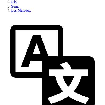
Río
Sena
Les Mureaux