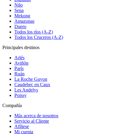
Nilo
Sena
Mekong
Amazonas
Duero
Todos los ríos (A-Z)
Todos los Cruceros (A-Z)
Principales destinos
Arlés
Aviñón
París
Ruán
La Roche Guyon
Caudebec en Caux
Les Andelys
Poissy
Compañía
Más acerca de nosotros
Servicio al Cliente
Afíliese
Mi cuenta