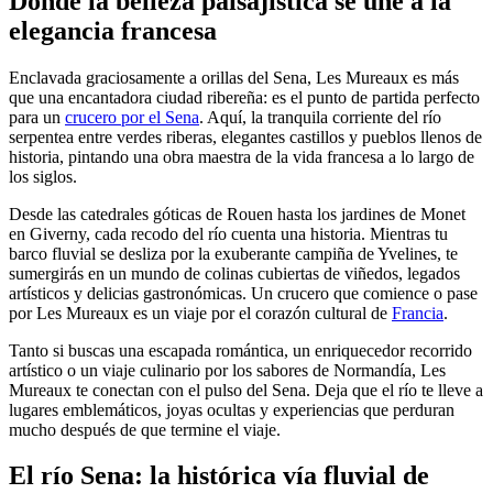
Donde la belleza paisajística se une a la
elegancia francesa
Enclavada graciosamente a orillas del Sena, Les Mureaux es más
que una encantadora ciudad ribereña: es el punto de partida perfecto
para un
crucero por el Sena
. Aquí, la tranquila corriente del río
serpentea entre verdes riberas, elegantes castillos y pueblos llenos de
historia, pintando una obra maestra de la vida francesa a lo largo de
los siglos.
Desde las catedrales góticas de Rouen hasta los jardines de Monet
en Giverny, cada recodo del río cuenta una historia. Mientras tu
barco fluvial se desliza por la exuberante campiña de Yvelines, te
sumergirás en un mundo de colinas cubiertas de viñedos, legados
artísticos y delicias gastronómicas. Un crucero que comience o pase
por Les Mureaux es un viaje por el corazón cultural de
Francia
.
Tanto si buscas una escapada romántica, un enriquecedor recorrido
artístico o un viaje culinario por los sabores de Normandía, Les
Mureaux te conectan con el pulso del Sena. Deja que el río te lleve a
lugares emblemáticos, joyas ocultas y experiencias que perduran
mucho después de que termine el viaje.
El río Sena: la histórica vía fluvial de