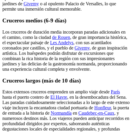
jardines de
Giverny
o al opulento Palacio de Versalles, lo que
permite una inmersión cultural memorable.
Cruceros medios (6-9 días)
Los cruceros de duración media incorporan paradas adicionales en
el camino, como la ciudad
de Rouen
, de gran importancia histórica,
el espectacular paisaje de
Les Andelys
, con sus acantilados
coronados por castillos, y el pueblo de
Giverny
, de gran inspiración
artística. Los huéspedes podrán disfrutar de excursiones que
combinan la rica historia de la región con sus impresionantes
jardines y las delicias de la gastronomía normanda, proporcionando
una experiencia cultural completa y envolvente.
Cruceros largos (más de 10 días)
Estos extensos cruceros emprenden un amplio viaje desde
París
hasta el puerto costero de
El Havre
, en la desembocadura del Sena.
Las paradas cuidadosamente seleccionadas a lo largo de este extenso
viaje incluyen la encantadora ciudad portuaria de
Honfleur
, la puerta
de entrada a la historia de
Normandía
en
Caudebec-en-Caux
, y
numerosos destinos más. Los viajeros pueden anticipar recorridos en
profundidad dirigidos por expertos, saboreando auténticas
degustaciones locales de especialidades regionales, y profundas