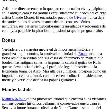
Adéntrate directamente en lo que parece un cuadro vivo y palpitante
en la antigua casa y los jardines exquisitamente cuidados del célebre
artista Claude Monet. El encantador pueblo de
Giverny
nunca deja
de cautivar a los devotos amantes del arte con sus icónicos
nenúfares, sus parterres meticulosamente arreglados y rebosantes de
color, y la palpable inspiración impresionista que impregna el aire.
Rouen
Verdadera obra maestra medieval de importancia histórica y
grandeza arquitectónica, la cautivadora ciudad de
Ruán
encanta a
todos los que la visitan con sus casas de entramado de madera que
bordean las antiguas calles, la imponente catedral gótica de Ruán
que se eleva hacia el cielo y el profundo legado histórico de la
legendaria Juana de Arco. Más allá de su historia, prospera como un
importante centro cultural, con una escena culinaria notablemente
fuerte y diversa que deleita las papilas gustativas.
Mantes-la-Jolie
Mantes-la-Jolie
es
una pintoresca ciudad que encanta a los visitantes
con sus puentes históricos bellamente conservados que cruzan el
Sena y la impresionante colegiata de Notre Dame, testimonio del