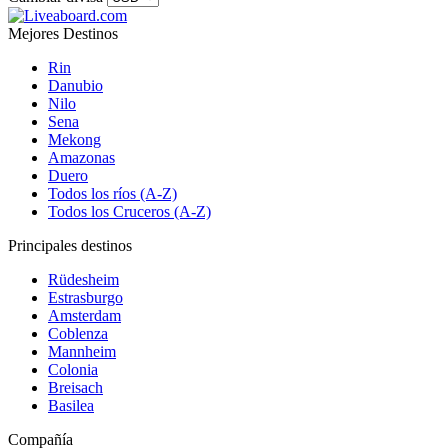
Mejores Destinos
Rin
Danubio
Nilo
Sena
Mekong
Amazonas
Duero
Todos los ríos (A-Z)
Todos los Cruceros (A-Z)
Principales destinos
Rüdesheim
Estrasburgo
Amsterdam
Coblenza
Mannheim
Colonia
Breisach
Basilea
Compañía