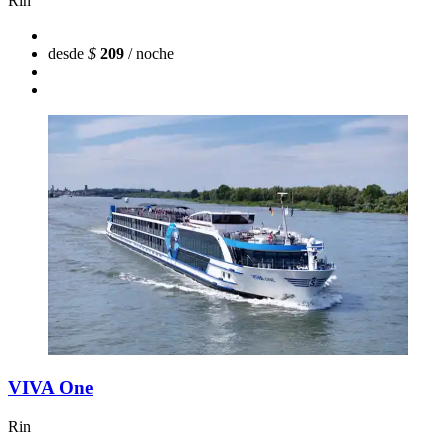
Rin
desde
$
209
/ noche
VIVA One
Rin