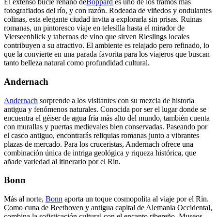
El extenso bucle renano de
Boppard
es uno de los tramos más
fotografiados del río, y con razón. Rodeada de viñedos y ondulantes
colinas, esta elegante ciudad invita a explorarla sin prisas. Ruinas
romanas, un pintoresco viaje en telesilla hasta el mirador de
Vierseenblick y tabernas de vino que sirven Rieslings locales
contribuyen a su atractivo. El ambiente es relajado pero refinado, lo
que la convierte en una parada favorita para los viajeros que buscan
tanto belleza natural como profundidad cultural.
Andernach
Andernach
sorprende a los visitantes con su mezcla de historia
antigua y fenómenos naturales. Conocida por ser el lugar donde se
encuentra el géiser de agua fría más alto del mundo, también cuenta
con murallas y puertas medievales bien conservadas. Paseando por
el casco antiguo, encontrarás reliquias romanas junto a vibrantes
plazas de mercado. Para los cruceristas, Andernach ofrece una
combinación única de intriga geológica y riqueza histórica, que
añade variedad al itinerario por el Rin.
Bonn
Más al norte,
Bonn
aporta un toque cosmopolita al viaje por el Rin.
Como cuna de Beethoven y antigua capital de Alemania Occidental,
combina la sofisticación cultural con el encanto ribereño. Museos,