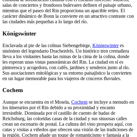
salas de conciertos y frondosos bulevares definen el paisaje urbano,
mientras que el paseo del Rin proporciona un apacible retiro. El
carácter dinámico de Bonn la convierte en un atractivo contraste con
las ciudades más pequeñas a lo largo del río.
Königswinter
Enclavada al pie de las colinas Siebengebirge,
Königswinter
es
sinónimo del legendario Drachenfels. Un histórico tren cremallera
lleva a los visitantes hasta las ruinas de la cima de la colina, donde
les esperan unas vistas panorámicas del Rin. La ciudad en sí es
pintoresca y acogedora, con cafés, jardines y senderos junto al río.
Sus asociaciones mitológicas y su entorno paisajístico la convierten
en un lugar memorable para los viajeros de cruceros fluviales.
Cochem
Aunque se encuentra en el Mosela,
Cochem
se incluye a menudo en
los itinerarios por el Rin debido a su proximidad y encanto
irresistible. Dominada por el castillo de cuento de hadas de
Reichsburg, las coloridas casas de la ciudad y sus sinuosas calles
crean un escenario de postal. La cultura del vino prospera aquí, con
catas y visitas a viñedos que ofrecen una visión de las tradiciones de
la región. Cochem añade un toque de romanticismo y fantasía a la