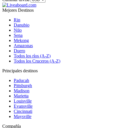
Mejores Destinos
Rin
Danubio
Nilo
Sena
Mekong
Amazonas
Duero
Todos los ríos (A-Z)
Todos los Cruceros (A-Z)
Principales destinos
Paducah
Pittsburgh
Madison
Marietta
Louisville
Evansville
Cincinnati
Maysville
Compañía