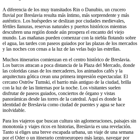
A diferencia de los muy transitados Rin o Danubio, un crucero
fluvial por Breslavia resulta más íntimo, más sorprendente y más
auténtico. Los huéspedes se deslizan por ciudades medievales,
fértiles llanuras, reservas naturales y puertos históricos mientras
descubren una región donde aún prospera el encanto del viejo
mundo. Las mañanas pueden comenzar con la niebla flotando sobre
el agua, las tardes con paseos guiados por las plazas de los mercados
y las noches con cenas a la luz de las velas bajo las estrellas.
Muchos itinerarios comienzan en el centro histórico de Breslavia.
Los barcos atracan a poca distancia de la Plaza del Mercado, donde
las coloridas casas de los mercaderes, los animados cafés y la
arquitectura gótica crean una primera impresión espectacular. El
cercano Ostrów Tumski, el barrio más antiguo de la ciudad, brilla
con la luz de las linternas por la noche. Los visitantes suelen
disfrutar de paseos guiados, conciertos de órgano y vistas
panorámicas desde las torres de la catedral. Aquí es donde la
identidad de Breslavia como ciudad de puentes y agua se hace
inolvidable.
Para los viajeros que buscan cultura sin aglomeraciones, paisajes sin
monotonía y viajes ricos en historias, Breslavia es una revelación.
Tanto si eliges una breve escapada urbana, un viaje de una semana
por el Oder o un itinerario centroeuropeo más largo, navegar por