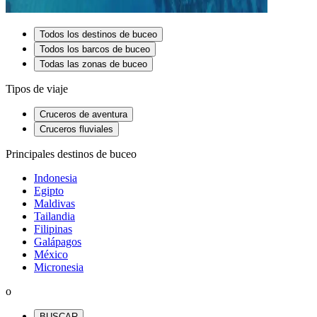
Todos los destinos de buceo
Todos los barcos de buceo
Todas las zonas de buceo
Tipos de viaje
Cruceros de aventura
Cruceros fluviales
Principales destinos de buceo
Indonesia
Egipto
Maldivas
Tailandia
Filipinas
Galápagos
México
Micronesia
o
BUSCAR