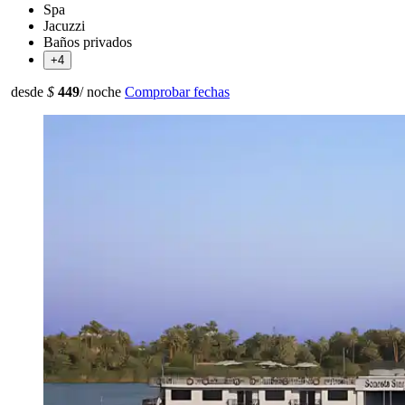
Spa
Jacuzzi
Baños privados
+4
desde
$
449
/ noche
Comprobar fechas