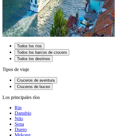
Todos los ríos
Todos los barcos de crucero
Todos los destinos
Tipos de viaje
Cruceros de aventura
Cruceros de buceo
Los principales ríos
Rin
Danubio
Nilo
Sena
Duero
Mekong