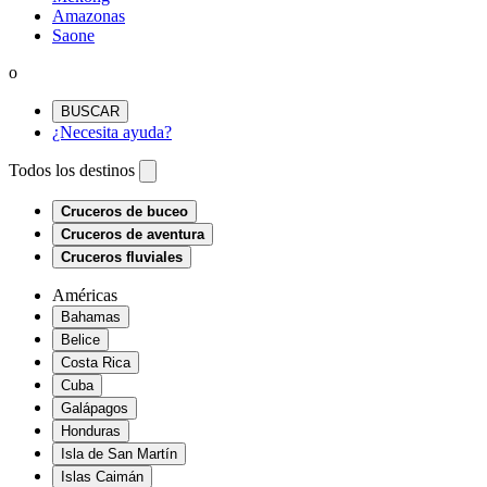
Amazonas
Saone
o
BUSCAR
¿Necesita ayuda?
Todos los destinos
Cruceros de buceo
Cruceros de aventura
Cruceros fluviales
Américas
Bahamas
Belice
Costa Rica
Cuba
Galápagos
Honduras
Isla de San Martín
Islas Caimán