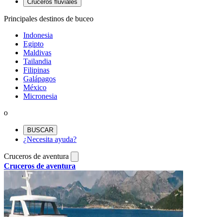
Cruceros fluviales
Principales destinos de buceo
Indonesia
Egipto
Maldivas
Tailandia
Filipinas
Galápagos
México
Micronesia
o
BUSCAR
¿Necesita ayuda?
Cruceros de aventura
Cruceros de aventura