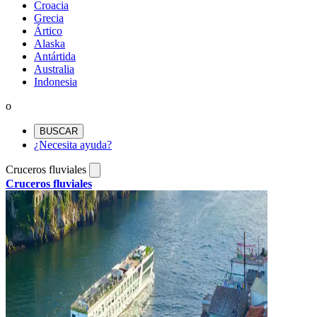
Croacia
Grecia
Ártico
Alaska
Antártida
Australia
Indonesia
o
BUSCAR
¿Necesita ayuda?
Cruceros fluviales
Cruceros fluviales