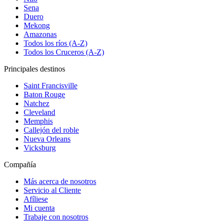
Sena
Duero
Mekong
Amazonas
Todos los ríos (A-Z)
Todos los Cruceros (A-Z)
Principales destinos
Saint Francisville
Baton Rouge
Natchez
Cleveland
Memphis
Callejón del roble
Nueva Orleans
Vicksburg
Compañía
Más acerca de nosotros
Servicio al Cliente
Afíliese
Mi cuenta
Trabaje con nosotros