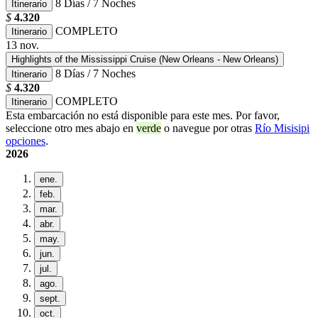
8 Días / 7 Noches
Itinerario
$
4.320
COMPLETO
Itinerario
13
nov.
Highlights of the Mississippi Cruise (New Orleans - New Orleans)
8 Días / 7 Noches
Itinerario
$
4.320
COMPLETO
Itinerario
Esta embarcación no está disponible para este mes. Por favor,
seleccione otro mes abajo en
verde
o navegue por otras
Río Misisipi
opciones
.
2026
ene.
feb.
mar.
abr.
may.
jun.
jul.
ago.
sept.
oct.