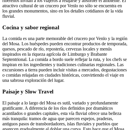
ribereños invitan a los viajeros a relajarse y absorber el ambiente. El
atractivo cultural de un crucero por Venlo no sólo se encuentra en
los grandes monumentos, sino en los detalles cotidianos de la vida
fluvial.
Cocina y sabor regional
La comida es una parte memorable del crucero por Venlo y la región
del Mosa. Los huéspedes pueden encontrar productos de temporada,
quesos, pescado de río, repostería, cervezas locales y menús
inspirados en la riqueza agrícola de Limburgo y Brabante
Septentrional. La comida a bordo suele reflejar la ruta, y los chefs se
inspiran en los ingredientes y tradiciones culinarias regionales. Las
excursiones a tierra pueden incluir visitas a mercados, degustaciones
o comidas relajadas en ciudades históricas, convirtiendo el viaje en
una sabrosa exploración del lugar.
Paisaje y Slow Travel
El paisaje a lo largo del Mosa es sutil, variado y profundamente
gratificante. A diferencia de los ríos definidos por dramáticos
acantilados o grandes capitales, esta vía fluvial ofrece una belleza
más tranquila: tramos de agua que parecen espejos, praderas,
antiguos pasos de transbordadores, islas fluviales y pueblos que
aparecen gradualmente al doblar una curva. Esto hace que el Mosa