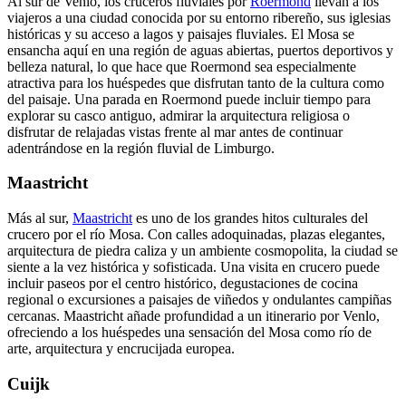
Al sur de Venlo, los cruceros fluviales por
Roermond
llevan a los
viajeros a una ciudad conocida por su entorno ribereño, sus iglesias
históricas y su acceso a lagos y paisajes fluviales. El Mosa se
ensancha aquí en una región de aguas abiertas, puertos deportivos y
belleza natural, lo que hace que Roermond sea especialmente
atractiva para los huéspedes que disfrutan tanto de la cultura como
del paisaje. Una parada en Roermond puede incluir tiempo para
explorar su casco antiguo, admirar la arquitectura religiosa o
disfrutar de relajadas vistas frente al mar antes de continuar
adentrándose en la región fluvial de Limburgo.
Maastricht
Más al sur,
Maastricht
es uno de los grandes hitos culturales del
crucero por el río Mosa. Con calles adoquinadas, plazas elegantes,
arquitectura de piedra caliza y un ambiente cosmopolita, la ciudad se
siente a la vez histórica y sofisticada. Una visita en crucero puede
incluir paseos por el centro histórico, degustaciones de cocina
regional o excursiones a paisajes de viñedos y ondulantes campiñas
cercanas. Maastricht añade profundidad a un itinerario por Venlo,
ofreciendo a los huéspedes una sensación del Mosa como río de
arte, arquitectura y encrucijada europea.
Cuijk