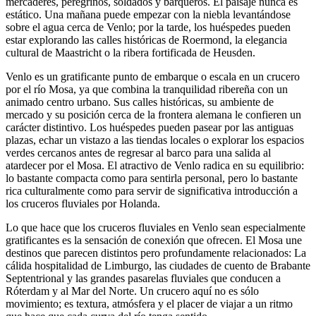
mercaderes, peregrinos, soldados y barqueros. El paisaje nunca es
estático. Una mañana puede empezar con la niebla levantándose
sobre el agua cerca de Venlo; por la tarde, los huéspedes pueden
estar explorando las calles históricas de Roermond, la elegancia
cultural de Maastricht o la ribera fortificada de Heusden.
Venlo es un gratificante punto de embarque o escala en un crucero
por el río Mosa, ya que combina la tranquilidad ribereña con un
animado centro urbano. Sus calles históricas, su ambiente de
mercado y su posición cerca de la frontera alemana le confieren un
carácter distintivo. Los huéspedes pueden pasear por las antiguas
plazas, echar un vistazo a las tiendas locales o explorar los espacios
verdes cercanos antes de regresar al barco para una salida al
atardecer por el Mosa. El atractivo de Venlo radica en su equilibrio:
lo bastante compacta como para sentirla personal, pero lo bastante
rica culturalmente como para servir de significativa introducción a
los cruceros fluviales por Holanda.
Lo que hace que los cruceros fluviales en Venlo sean especialmente
gratificantes es la sensación de conexión que ofrecen. El Mosa une
destinos que parecen distintos pero profundamente relacionados: La
cálida hospitalidad de Limburgo, las ciudades de cuento de Brabante
Septentrional y las grandes pasarelas fluviales que conducen a
Róterdam y al Mar del Norte. Un crucero aquí no es sólo
movimiento; es textura, atmósfera y el placer de viajar a un ritmo