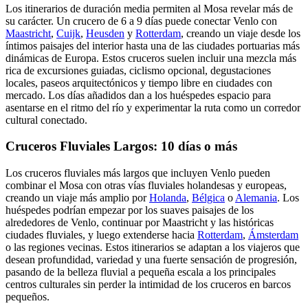
Los itinerarios de duración media permiten al Mosa revelar más de
su carácter. Un crucero de 6 a 9 días puede conectar Venlo con
Maastricht
,
Cuijk
,
Heusden
y
Rotterdam
, creando un viaje desde los
íntimos paisajes del interior hasta una de las ciudades portuarias más
dinámicas de Europa. Estos cruceros suelen incluir una mezcla más
rica de excursiones guiadas, ciclismo opcional, degustaciones
locales, paseos arquitectónicos y tiempo libre en ciudades con
mercado. Los días añadidos dan a los huéspedes espacio para
asentarse en el ritmo del río y experimentar la ruta como un corredor
cultural conectado.
Cruceros Fluviales Largos: 10 días o más
Los cruceros fluviales más largos que incluyen Venlo pueden
combinar el Mosa con otras vías fluviales holandesas y europeas,
creando un viaje más amplio por
Holanda
,
Bélgica
o
Alemania
. Los
huéspedes podrían empezar por los suaves paisajes de los
alrededores de Venlo, continuar por Maastricht y las históricas
ciudades fluviales, y luego extenderse hacia
Rotterdam
,
Ámsterdam
o las regiones vecinas. Estos itinerarios se adaptan a los viajeros que
desean profundidad, variedad y una fuerte sensación de progresión,
pasando de la belleza fluvial a pequeña escala a los principales
centros culturales sin perder la intimidad de los cruceros en barcos
pequeños.