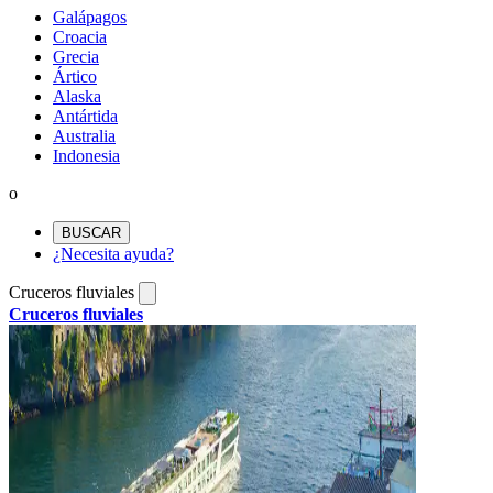
Galápagos
Croacia
Grecia
Ártico
Alaska
Antártida
Australia
Indonesia
o
BUSCAR
¿Necesita ayuda?
Cruceros fluviales
Cruceros fluviales