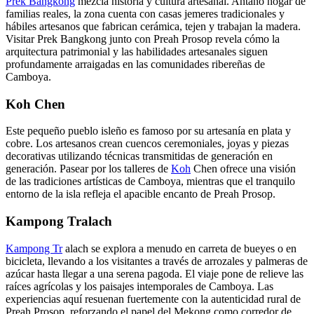
Prek Bangkong
mezcla historia y cultura artesanal. Antaño hogar de
familias reales, la zona cuenta con casas jemeres tradicionales y
hábiles artesanos que fabrican cerámica, tejen y trabajan la madera.
Visitar Prek Bangkong junto con Preah Prosop revela cómo la
arquitectura patrimonial y las habilidades artesanales siguen
profundamente arraigadas en las comunidades ribereñas de
Camboya.
Koh Chen
Este pequeño pueblo isleño es famoso por su artesanía en plata y
cobre. Los artesanos crean cuencos ceremoniales, joyas y piezas
decorativas utilizando técnicas transmitidas de generación en
generación. Pasear por los talleres de
Koh
Chen ofrece una visión
de las tradiciones artísticas de Camboya, mientras que el tranquilo
entorno de la isla refleja el apacible encanto de Preah Prosop.
Kampong Tralach
Kampong Tr
alach se explora a menudo en carreta de bueyes o en
bicicleta, llevando a los visitantes a través de arrozales y palmeras de
azúcar hasta llegar a una serena pagoda. El viaje pone de relieve las
raíces agrícolas y los paisajes intemporales de Camboya. Las
experiencias aquí resuenan fuertemente con la autenticidad rural de
Preah Prosop, reforzando el papel del Mekong como corredor de