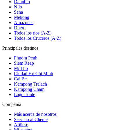
Danubio
Nilo
Sena
Mekong
Amazonas
Duero
Todos los ríos (A-Z)
Todos los Cruceros (A-Z)
Principales destinos
Phnom Penh
Siem Reap
Mi Tho
Ciudad Ho Chi Minh
Cai Be
Kampong Tralach
Kampong Cham
Lago Tonle
Compañía
Más acerca de nosotros
Servicio al Cliente
Afíliese
Mi cuenta