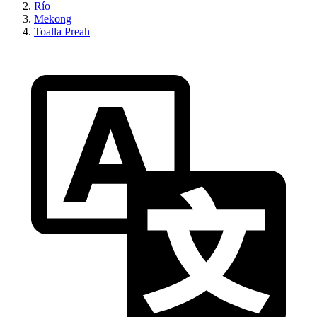
Río
Mekong
Toalla Preah