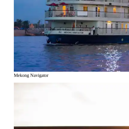
Mekong Navigator