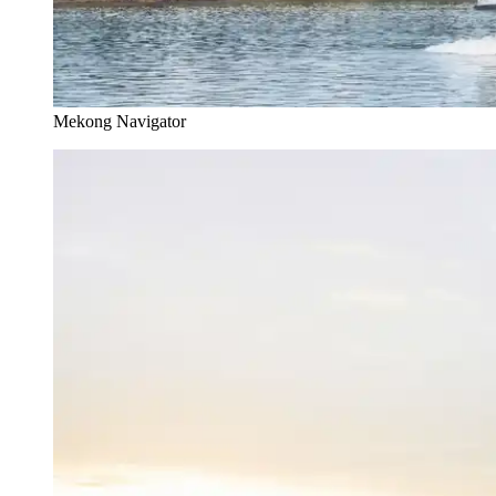
Mekong Navigator