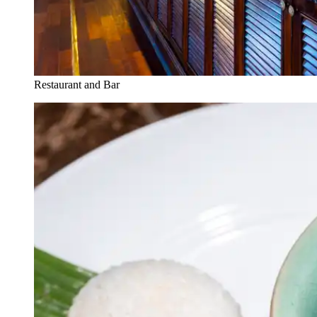
Restaurant and Bar