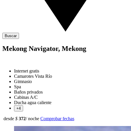
Buscar
Mekong Navigator, Mekong
Internet gratis
Camarotes Vista Río
Gimnasio
Spa
Baños privados
Cabinas A/C
Ducha agua caliente
+4
desde
$
372
/ noche
Comprobar fechas