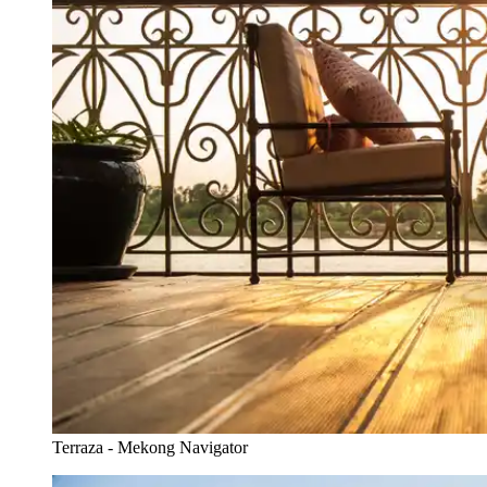
Terraza - Mekong Navigator