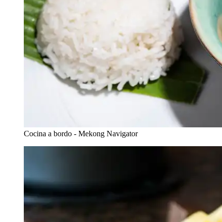
Cocina a bordo - Mekong Navigator