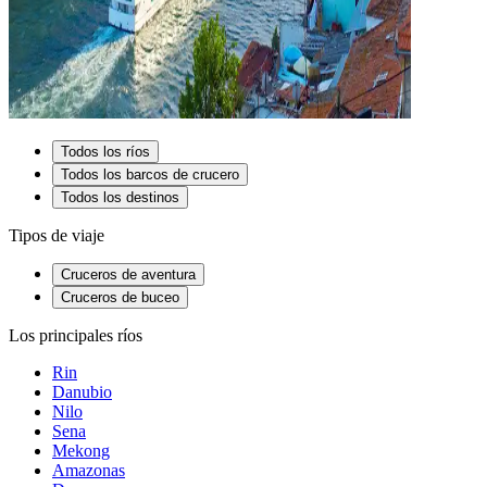
Todos los ríos
Todos los barcos de crucero
Todos los destinos
Tipos de viaje
Cruceros de aventura
Cruceros de buceo
Los principales ríos
Rin
Danubio
Nilo
Sena
Mekong
Amazonas