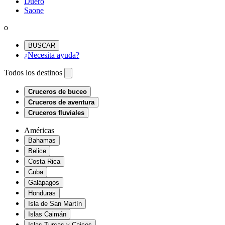
Duero
Saone
o
BUSCAR
¿Necesita ayuda?
Todos los destinos
Cruceros de buceo
Cruceros de aventura
Cruceros fluviales
Américas
Bahamas
Belice
Costa Rica
Cuba
Galápagos
Honduras
Isla de San Martín
Islas Caimán
Islas Turcas y Caicos