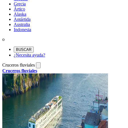
Grecia
Ártico
Alaska
Antártida
Australia
Indonesia
o
BUSCAR
¿Necesita ayuda?
Cruceros fluviales
Cruceros fluviales