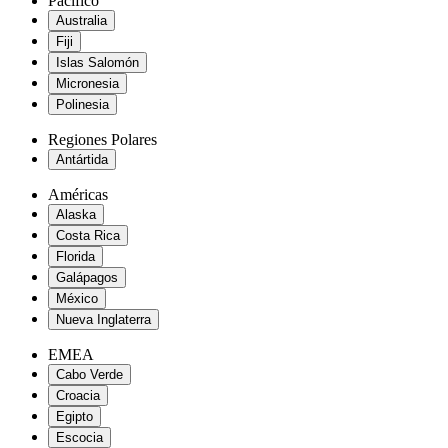
Pacífico
Australia
Fiji
Islas Salomón
Micronesia
Polinesia
Regiones Polares
Antártida
Américas
Alaska
Costa Rica
Florida
Galápagos
México
Nueva Inglaterra
EMEA
Cabo Verde
Croacia
Egipto
Escocia