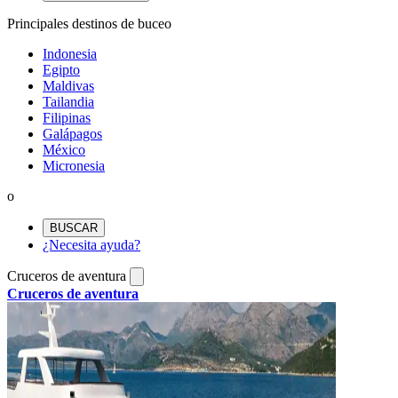
Principales destinos de buceo
Indonesia
Egipto
Maldivas
Tailandia
Filipinas
Galápagos
México
Micronesia
o
BUSCAR
¿Necesita ayuda?
Cruceros de aventura
Cruceros de aventura