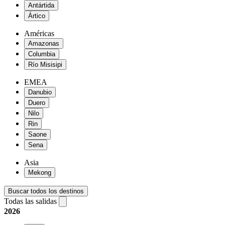
Antártida
Ártico
Américas
Amazonas
Columbia
Río Misisipi
EMEA
Danubio
Duero
Nilo
Rin
Saone
Sena
Asia
Mekong
Buscar todos los destinos
Todas las salidas
2026