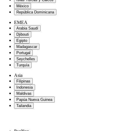
México
República Dominicana
EMEA
Arabia Saudí
Djibouti
Egipto
Madagascar
Portugal
Seychelles
Turquía
Asia
Filipinas
Indonesia
Maldivas
Papúa Nueva Guinea
Tailandia