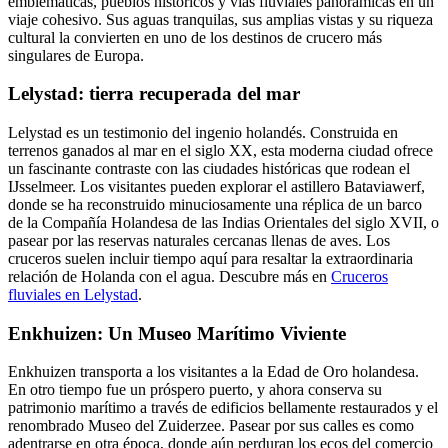
emblemáticas, pueblos históricos y vías fluviales panorámicas en un
viaje cohesivo. Sus aguas tranquilas, sus amplias vistas y su riqueza
cultural la convierten en uno de los destinos de crucero más
singulares de Europa.
Lelystad: tierra recuperada del mar
Lelystad es un testimonio del ingenio holandés. Construida en
terrenos ganados al mar en el siglo XX, esta moderna ciudad ofrece
un fascinante contraste con las ciudades históricas que rodean el
IJsselmeer. Los visitantes pueden explorar el astillero Bataviawerf,
donde se ha reconstruido minuciosamente una réplica de un barco
de la Compañía Holandesa de las Indias Orientales del siglo XVII, o
pasear por las reservas naturales cercanas llenas de aves. Los
cruceros suelen incluir tiempo aquí para resaltar la extraordinaria
relación de Holanda con el agua. Descubre más en
Cruceros
fluviales en Lelystad
.
Enkhuizen: Un Museo Marítimo Viviente
Enkhuizen transporta a los visitantes a la Edad de Oro holandesa.
En otro tiempo fue un próspero puerto, y ahora conserva su
patrimonio marítimo a través de edificios bellamente restaurados y el
renombrado Museo del Zuiderzee. Pasear por sus calles es como
adentrarse en otra época, donde aún perduran los ecos del comercio