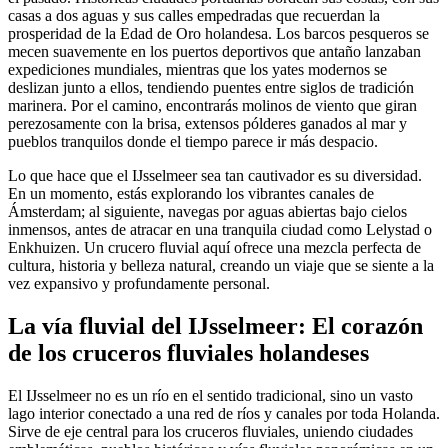
casas a dos aguas y sus calles empedradas que recuerdan la
prosperidad de la Edad de Oro holandesa. Los barcos pesqueros se
mecen suavemente en los puertos deportivos que antaño lanzaban
expediciones mundiales, mientras que los yates modernos se
deslizan junto a ellos, tendiendo puentes entre siglos de tradición
marinera. Por el camino, encontrarás molinos de viento que giran
perezosamente con la brisa, extensos pólderes ganados al mar y
pueblos tranquilos donde el tiempo parece ir más despacio.
Lo que hace que el IJsselmeer sea tan cautivador es su diversidad.
En un momento, estás explorando los vibrantes canales de
Ámsterdam; al siguiente, navegas por aguas abiertas bajo cielos
inmensos, antes de atracar en una tranquila ciudad como Lelystad o
Enkhuizen. Un crucero fluvial aquí ofrece una mezcla perfecta de
cultura, historia y belleza natural, creando un viaje que se siente a la
vez expansivo y profundamente personal.
La vía fluvial del IJsselmeer: El corazón
de los cruceros fluviales holandeses
El IJsselmeer no es un río en el sentido tradicional, sino un vasto
lago interior conectado a una red de ríos y canales por toda Holanda.
Sirve de eje central para los cruceros fluviales, uniendo ciudades