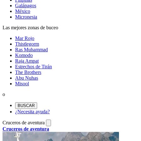
Galápagos
México
Micronesia
Las mejores zonas de buceo
Mar Rojo
Thistlegorm
Ras Muhammad
Komodo
Raja Ampat
Estrechos de Tirán
The Brothers
Abu Nuhas
Misool
o
BUSCAR
¿Necesita ayuda?
Cruceros de aventura
Cruceros de aventura