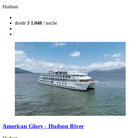
Hudson
desde
$
1.048
/ noche
American Glory - Hudson River