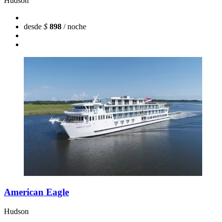
Hudson
desde
$
898
/ noche
American Eagle
Hudson