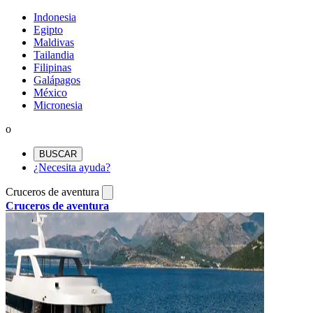
Indonesia
Egipto
Maldivas
Tailandia
Filipinas
Galápagos
México
Micronesia
o
BUSCAR
¿Necesita ayuda?
Cruceros de aventura
Cruceros de aventura