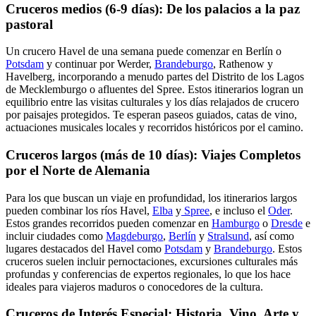
Cruceros medios (6-9 días): De los palacios a la paz
pastoral
Un crucero Havel de una semana puede comenzar en Berlín o
Potsdam
y continuar por Werder,
Brandeburgo
, Rathenow y
Havelberg, incorporando a menudo partes del Distrito de los Lagos
de Mecklemburgo o afluentes del Spree. Estos itinerarios logran un
equilibrio entre las visitas culturales y los días relajados de crucero
por paisajes protegidos. Te esperan paseos guiados, catas de vino,
actuaciones musicales locales y recorridos históricos por el camino.
Cruceros largos (más de 10 días): Viajes Completos
por el Norte de Alemania
Para los que buscan un viaje en profundidad, los itinerarios largos
pueden combinar los ríos Havel,
Elba
y
Spree
, e incluso el
Oder
.
Estos grandes recorridos pueden comenzar en
Hamburgo
o
Dresde
e
incluir ciudades como
Magdeburgo
,
Berlín
y
Stralsund
, así como
lugares destacados del Havel como
Potsdam
y
Brandeburgo
. Estos
cruceros suelen incluir pernoctaciones, excursiones culturales más
profundas y conferencias de expertos regionales, lo que los hace
ideales para viajeros maduros o conocedores de la cultura.
Cruceros de Interés Especial: Historia, Vino, Arte y