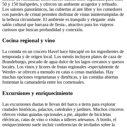
50 y 150 huéspedes, y ofrecen un ambiente acogedor y refinado.
Los salones panorámicos, las cubiertas al aire libre y los comedores
con paredes de cristal permiten disfrutar de vistas ininterrumpidas de
la belleza circundante. El ambiente es tranquilo y elegante -más
salón cultural que barcaza de fiesta-, atractivo para los viajeros
curiosos que buscan profundidad y conexión.
Cocina regional y vino
La comida en un crucero Havel hace hincapié en los ingredientes de
temporada y de origen local. Los menús incluyen platos de caza de
Brandeburgo, pescado de agua dulce de los lagos cercanos y quesos
locales. Los vinos y licores de frutas regionales -especialmente de
Werder- se ofrecen a menudo en catas o cenas maridadas. Hay
muchas opciones vegetarianas y dietéticas, y las comidas abiertas
fomentan la camaradería entre los comensales.
Excursiones y enriquecimiento
Las excursiones diarias te llevan del barco a tierra para explorar
ciudades históricas, palacios, catedrales y jardines. Muchos cruceros
ofrecen visitas guiadas opcionales a pie, alquiler de bicicletas
eléctricas, catas de vino o visitas a talleres artesanos. A bordo, el
enriquecimiento suele incluir conferencias de invitados sobre la