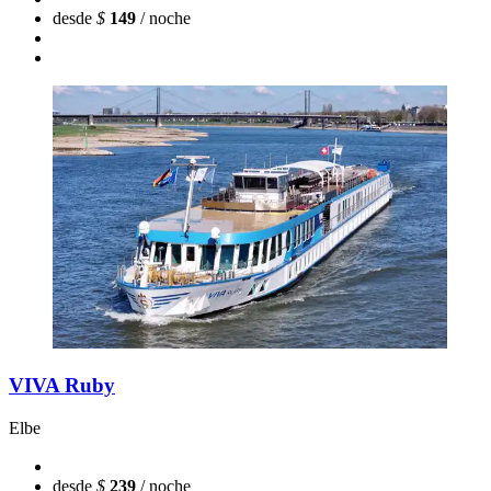
desde
$
149
/ noche
VIVA Ruby
Elbe
desde
$
239
/ noche