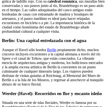
gótica de ladrillo rojo. Con su
catedral románica
, sus murallas bien
conservadas y sus paseos junto al río, Brandeburgo es un paso atrás
en el tiempo. Las calles adoquinadas del casco antiguo están
bordeadas de casas con entramado de madera y boutiques de
artesanos, y el paseo marítimo es ideal para hacer relajadas
excursiones en bicicleta o a pie. La importancia histórica de la
ciudad como homónima del estado de Brandeburgo añade
profundidad cultural a cualquier visita.
Berlín: Una capital entrelazada con el agua
Aunque el Havel sólo bordea
Berlín
propiamente dicho, muchos
cruceros incluyen excursiones a la capital alemana a través del río
Spree o el canal de Teltow, que están conectados. La vibrante
mezcla de arquitectura antigua y moderna, los bulliciosos mercados
y la amplia escena artística de Berlín la convierten en un punto
culminante de cualquier itinerario largo. Los viajeros pueden
disfrutar de visitas guiadas al Reichstag, al Memorial del Muro de
Berlín o a la Isla de los Museos, y regresar al anochecer al tranquilo
abrazo de su barco fluvial.
Werder (Havel): Recorridos en flor y encanto isleño
Situada en una serie de islas fluviales, Werder es famosa por su
Baumblütenfest (Festival de la Flor de los Árboles) de primavera y