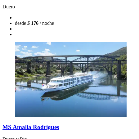
Duero
desde
$
176
/ noche
MS Amalia Rodrigues