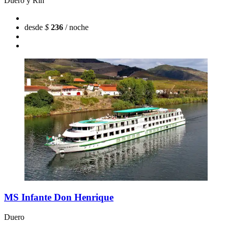
Duero y Rin
desde
$
236
/ noche
MS Infante Don Henrique
Duero