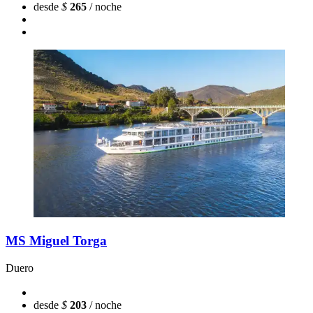
desde
$
265
/ noche
MS Miguel Torga
Duero
desde
$
203
/ noche