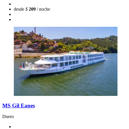
desde
$
209
/ noche
MS Gil Eanes
Duero