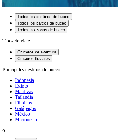
Todos los destinos de buceo
Todos los barcos de buceo
Todas las zonas de buceo
Tipos de viaje
Cruceros de aventura
Cruceros fluviales
Principales destinos de buceo
Indonesia
Egipto
Maldivas
Tailandia
Filipinas
Galápagos
México
Micronesia
o