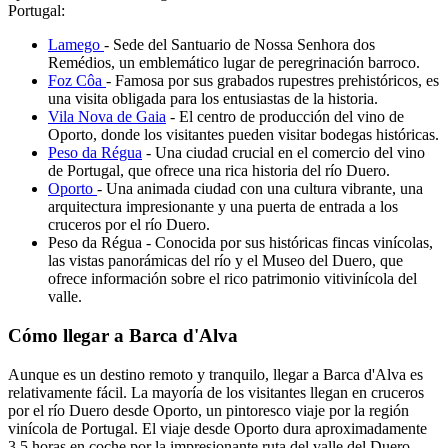
Portugal:
Lamego
- Sede del Santuario de Nossa Senhora dos
Remédios, un emblemático lugar de peregrinación barroco.
Foz Côa
- Famosa por sus grabados rupestres prehistóricos, es
una visita obligada para los entusiastas de la historia.
Vila Nova de Gaia
- El centro de producción del vino de
Oporto, donde los visitantes pueden visitar bodegas históricas.
Peso da Régua
- Una ciudad crucial en el comercio del vino
de Portugal, que ofrece una rica historia del río Duero.
Oporto
- Una animada ciudad con una cultura vibrante, una
arquitectura impresionante y una puerta de entrada a los
cruceros por el río Duero.
Peso da Régua - Conocida por sus históricas fincas vinícolas,
las vistas panorámicas del río y el Museo del Duero, que
ofrece información sobre el rico patrimonio vitivinícola del
valle.
Cómo llegar a Barca d'Alva
Aunque es un destino remoto y tranquilo, llegar a Barca d'Alva es
relativamente fácil. La mayoría de los visitantes llegan en cruceros
por el río Duero desde Oporto, un pintoresco viaje por la región
vinícola de Portugal. El viaje desde Oporto dura aproximadamente
3,5 horas en coche por la impresionante ruta del valle del Duero.