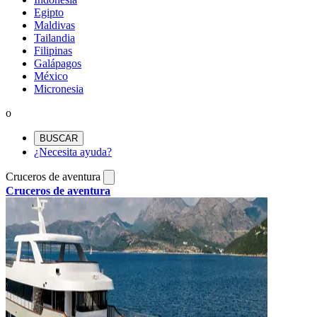
Egipto
Maldivas
Tailandia
Filipinas
Galápagos
México
Micronesia
o
BUSCAR
¿Necesita ayuda?
Cruceros de aventura
Cruceros de aventura