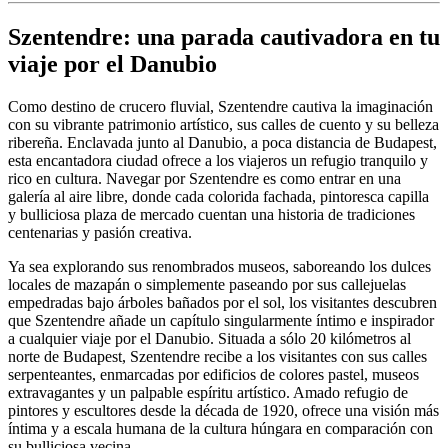
Szentendre: una parada cautivadora en tu
viaje por el Danubio
Como destino de crucero fluvial, Szentendre cautiva la imaginación
con su vibrante patrimonio artístico, sus calles de cuento y su belleza
ribereña. Enclavada junto al Danubio, a poca distancia de Budapest,
esta encantadora ciudad ofrece a los viajeros un refugio tranquilo y
rico en cultura. Navegar por Szentendre es como entrar en una
galería al aire libre, donde cada colorida fachada, pintoresca capilla
y bulliciosa plaza de mercado cuentan una historia de tradiciones
centenarias y pasión creativa.
Ya sea explorando sus renombrados museos, saboreando los dulces
locales de mazapán o simplemente paseando por sus callejuelas
empedradas bajo árboles bañados por el sol, los visitantes descubren
que Szentendre añade un capítulo singularmente íntimo e inspirador
a cualquier viaje por el Danubio. Situada a sólo 20 kilómetros al
norte de Budapest, Szentendre recibe a los visitantes con sus calles
serpenteantes, enmarcadas por edificios de colores pastel, museos
extravagantes y un palpable espíritu artístico. Amado refugio de
pintores y escultores desde la década de 1920, ofrece una visión más
íntima y a escala humana de la cultura húngara en comparación con
su bulliciosa vecina.