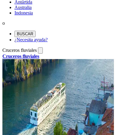
Antártida
Australia
Indonesia
o
BUSCAR
¿Necesita ayuda?
Cruceros fluviales
Cruceros fluviales