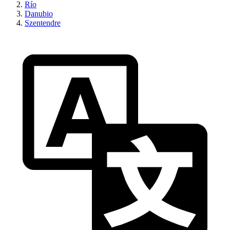
Río
Danubio
Szentendre