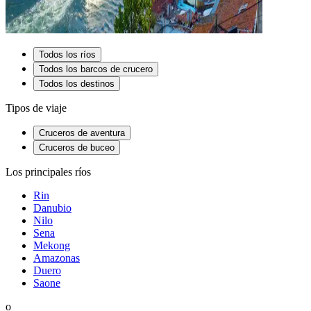
Todos los ríos
Todos los barcos de crucero
Todos los destinos
Tipos de viaje
Cruceros de aventura
Cruceros de buceo
Los principales ríos
Rin
Danubio
Nilo
Sena
Mekong
Amazonas
Duero
Saone
o