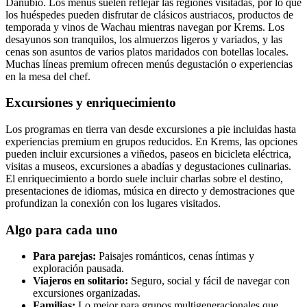
Danubio. Los menús suelen reflejar las regiones visitadas, por lo que
los huéspedes pueden disfrutar de clásicos austriacos, productos de
temporada y vinos de Wachau mientras navegan por Krems. Los
desayunos son tranquilos, los almuerzos ligeros y variados, y las
cenas son asuntos de varios platos maridados con botellas locales.
Muchas líneas premium ofrecen menús degustación o experiencias
en la mesa del chef.
Excursiones y enriquecimiento
Los programas en tierra van desde excursiones a pie incluidas hasta
experiencias premium en grupos reducidos. En Krems, las opciones
pueden incluir excursiones a viñedos, paseos en bicicleta eléctrica,
visitas a museos, excursiones a abadías y degustaciones culinarias.
El enriquecimiento a bordo suele incluir charlas sobre el destino,
presentaciones de idiomas, música en directo y demostraciones que
profundizan la conexión con los lugares visitados.
Algo para cada uno
Para parejas:
Paisajes románticos, cenas íntimas y
exploración pausada.
Viajeros en solitario:
Seguro, social y fácil de navegar con
excursiones organizadas.
Familias:
Lo mejor para grupos multigeneracionales que