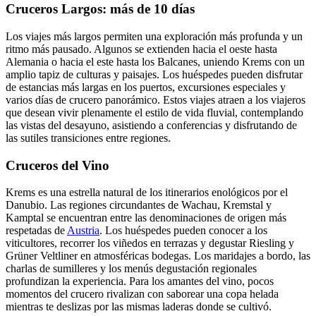
Cruceros Largos: más de 10 días
Los viajes más largos permiten una exploración más profunda y un
ritmo más pausado. Algunos se extienden hacia el oeste hasta
Alemania o hacia el este hasta los Balcanes, uniendo Krems con un
amplio tapiz de culturas y paisajes. Los huéspedes pueden disfrutar
de estancias más largas en los puertos, excursiones especiales y
varios días de crucero panorámico. Estos viajes atraen a los viajeros
que desean vivir plenamente el estilo de vida fluvial, contemplando
las vistas del desayuno, asistiendo a conferencias y disfrutando de
las sutiles transiciones entre regiones.
Cruceros del Vino
Krems es una estrella natural de los itinerarios enológicos por el
Danubio. Las regiones circundantes de Wachau, Kremstal y
Kamptal se encuentran entre las denominaciones de origen más
respetadas de
Austria
. Los huéspedes pueden conocer a los
viticultores, recorrer los viñedos en terrazas y degustar Riesling y
Grüner Veltliner en atmosféricas bodegas. Los maridajes a bordo, las
charlas de sumilleres y los menús degustación regionales
profundizan la experiencia. Para los amantes del vino, pocos
momentos del crucero rivalizan con saborear una copa helada
mientras te deslizas por las mismas laderas donde se cultivó.