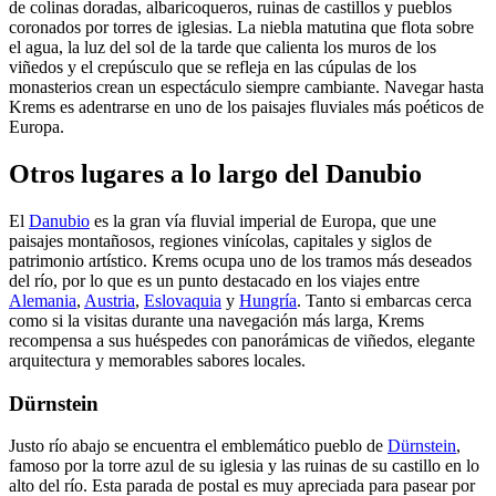
de colinas doradas, albaricoqueros, ruinas de castillos y pueblos
coronados por torres de iglesias. La niebla matutina que flota sobre
el agua, la luz del sol de la tarde que calienta los muros de los
viñedos y el crepúsculo que se refleja en las cúpulas de los
monasterios crean un espectáculo siempre cambiante. Navegar hasta
Krems es adentrarse en uno de los paisajes fluviales más poéticos de
Europa.
Otros lugares a lo largo del Danubio
El
Danubio
es la gran vía fluvial imperial de Europa, que une
paisajes montañosos, regiones vinícolas, capitales y siglos de
patrimonio artístico. Krems ocupa uno de los tramos más deseados
del río, por lo que es un punto destacado en los viajes entre
Alemania
,
Austria
,
Eslovaquia
y
Hungría
. Tanto si embarcas cerca
como si la visitas durante una navegación más larga, Krems
recompensa a sus huéspedes con panorámicas de viñedos, elegante
arquitectura y memorables sabores locales.
Dürnstein
Justo río abajo se encuentra el emblemático pueblo de
Dürnstein
,
famoso por la torre azul de su iglesia y las ruinas de su castillo en lo
alto del río. Esta parada de postal es muy apreciada para pasear por