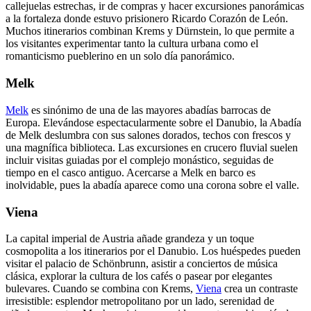
callejuelas estrechas, ir de compras y hacer excursiones panorámicas
a la fortaleza donde estuvo prisionero Ricardo Corazón de León.
Muchos itinerarios combinan Krems y Dürnstein, lo que permite a
los visitantes experimentar tanto la cultura urbana como el
romanticismo pueblerino en un solo día panorámico.
Melk
Melk
es sinónimo de una de las mayores abadías barrocas de
Europa. Elevándose espectacularmente sobre el Danubio, la Abadía
de Melk deslumbra con sus salones dorados, techos con frescos y
una magnífica biblioteca. Las excursiones en crucero fluvial suelen
incluir visitas guiadas por el complejo monástico, seguidas de
tiempo en el casco antiguo. Acercarse a Melk en barco es
inolvidable, pues la abadía aparece como una corona sobre el valle.
Viena
La capital imperial de Austria añade grandeza y un toque
cosmopolita a los itinerarios por el Danubio. Los huéspedes pueden
visitar el palacio de Schönbrunn, asistir a conciertos de música
clásica, explorar la cultura de los cafés o pasear por elegantes
bulevares. Cuando se combina con Krems,
Viena
crea un contraste
irresistible: esplendor metropolitano por un lado, serenidad de