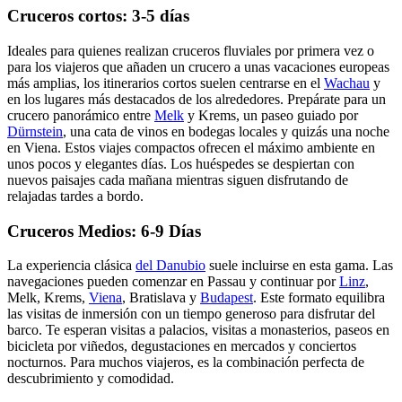
Cruceros cortos: 3-5 días
Ideales para quienes realizan cruceros fluviales por primera vez o
para los viajeros que añaden un crucero a unas vacaciones europeas
más amplias, los itinerarios cortos suelen centrarse en el
Wachau
y
en los lugares más destacados de los alrededores. Prepárate para un
crucero panorámico entre
Melk
y Krems, un paseo guiado por
Dürnstein
, una cata de vinos en bodegas locales y quizás una noche
en Viena. Estos viajes compactos ofrecen el máximo ambiente en
unos pocos y elegantes días. Los huéspedes se despiertan con
nuevos paisajes cada mañana mientras siguen disfrutando de
relajadas tardes a bordo.
Cruceros Medios: 6-9 Días
La experiencia clásica
del Danubio
suele incluirse en esta gama. Las
navegaciones pueden comenzar en Passau y continuar por
Linz
,
Melk, Krems,
Viena
, Bratislava y
Budapest
. Este formato equilibra
las visitas de inmersión con un tiempo generoso para disfrutar del
barco. Te esperan visitas a palacios, visitas a monasterios, paseos en
bicicleta por viñedos, degustaciones en mercados y conciertos
nocturnos. Para muchos viajeros, es la combinación perfecta de
descubrimiento y comodidad.