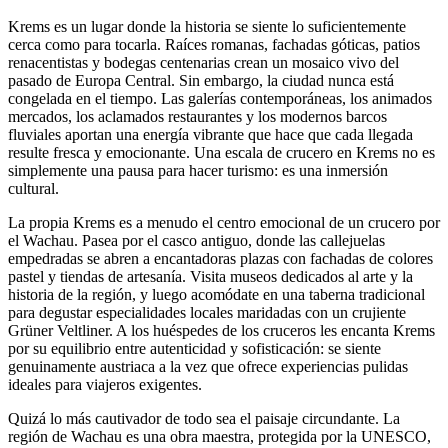
Krems es un lugar donde la historia se siente lo suficientemente
cerca como para tocarla. Raíces romanas, fachadas góticas, patios
renacentistas y bodegas centenarias crean un mosaico vivo del
pasado de Europa Central. Sin embargo, la ciudad nunca está
congelada en el tiempo. Las galerías contemporáneas, los animados
mercados, los aclamados restaurantes y los modernos barcos
fluviales aportan una energía vibrante que hace que cada llegada
resulte fresca y emocionante. Una escala de crucero en Krems no es
simplemente una pausa para hacer turismo: es una inmersión
cultural.
La propia Krems es a menudo el centro emocional de un crucero por
el Wachau. Pasea por el casco antiguo, donde las callejuelas
empedradas se abren a encantadoras plazas con fachadas de colores
pastel y tiendas de artesanía. Visita museos dedicados al arte y la
historia de la región, y luego acomódate en una taberna tradicional
para degustar especialidades locales maridadas con un crujiente
Grüner Veltliner. A los huéspedes de los cruceros les encanta Krems
por su equilibrio entre autenticidad y sofisticación: se siente
genuinamente austriaca a la vez que ofrece experiencias pulidas
ideales para viajeros exigentes.
Quizá lo más cautivador de todo sea el paisaje circundante. La
región de Wachau es una obra maestra, protegida por la UNESCO,