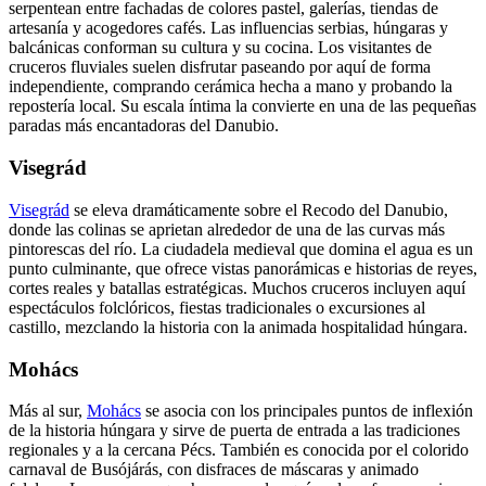
serpentean entre fachadas de colores pastel, galerías, tiendas de
artesanía y acogedores cafés. Las influencias serbias, húngaras y
balcánicas conforman su cultura y su cocina. Los visitantes de
cruceros fluviales suelen disfrutar paseando por aquí de forma
independiente, comprando cerámica hecha a mano y probando la
repostería local. Su escala íntima la convierte en una de las pequeñas
paradas más encantadoras del Danubio.
Visegrád
Visegrád
se eleva dramáticamente sobre el Recodo del Danubio,
donde las colinas se aprietan alrededor de una de las curvas más
pintorescas del río. La ciudadela medieval que domina el agua es un
punto culminante, que ofrece vistas panorámicas e historias de reyes,
cortes reales y batallas estratégicas. Muchos cruceros incluyen aquí
espectáculos folclóricos, fiestas tradicionales o excursiones al
castillo, mezclando la historia con la animada hospitalidad húngara.
Mohács
Más al sur,
Mohács
se asocia con los principales puntos de inflexión
de la historia húngara y sirve de puerta de entrada a las tradiciones
regionales y a la cercana Pécs. También es conocida por el colorido
carnaval de Busójárás, con disfraces de máscaras y animado