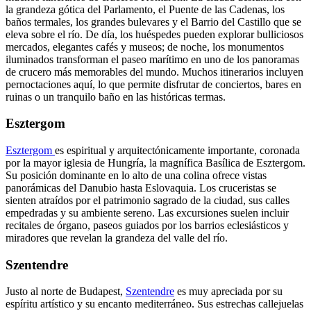
la grandeza gótica del Parlamento, el Puente de las Cadenas, los
baños termales, los grandes bulevares y el Barrio del Castillo que se
eleva sobre el río. De día, los huéspedes pueden explorar bulliciosos
mercados, elegantes cafés y museos; de noche, los monumentos
iluminados transforman el paseo marítimo en uno de los panoramas
de crucero más memorables del mundo. Muchos itinerarios incluyen
pernoctaciones aquí, lo que permite disfrutar de conciertos, bares en
ruinas o un tranquilo baño en las históricas termas.
Esztergom
Esztergom
es espiritual y arquitectónicamente importante, coronada
por la mayor iglesia de Hungría, la magnífica Basílica de Esztergom.
Su posición dominante en lo alto de una colina ofrece vistas
panorámicas del Danubio hasta Eslovaquia. Los cruceristas se
sienten atraídos por el patrimonio sagrado de la ciudad, sus calles
empedradas y su ambiente sereno. Las excursiones suelen incluir
recitales de órgano, paseos guiados por los barrios eclesiásticos y
miradores que revelan la grandeza del valle del río.
Szentendre
Justo al norte de Budapest,
Szentendre
es muy apreciada por su
espíritu artístico y su encanto mediterráneo. Sus estrechas callejuelas