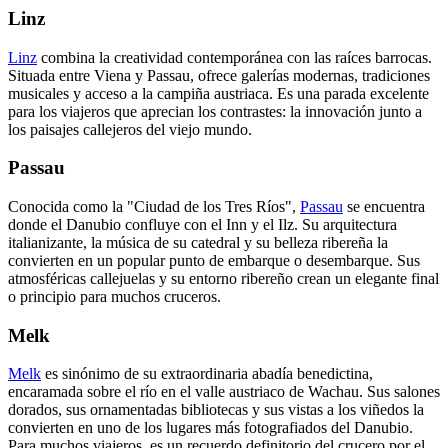
Linz
Linz
combina la creatividad contemporánea con las raíces barrocas.
Situada entre Viena y Passau, ofrece galerías modernas, tradiciones
musicales y acceso a la campiña austriaca. Es una parada excelente
para los viajeros que aprecian los contrastes: la innovación junto a
los paisajes callejeros del viejo mundo.
Passau
Conocida como la "Ciudad de los Tres Ríos",
Passau
se encuentra
donde el Danubio confluye con el Inn y el Ilz. Su arquitectura
italianizante, la música de su catedral y su belleza ribereña la
convierten en un popular punto de embarque o desembarque. Sus
atmosféricas callejuelas y su entorno ribereño crean un elegante final
o principio para muchos cruceros.
Melk
Melk
es sinónimo de su extraordinaria abadía benedictina,
encaramada sobre el río en el valle austriaco de Wachau. Sus salones
dorados, sus ornamentadas bibliotecas y sus vistas a los viñedos la
convierten en uno de los lugares más fotografiados del Danubio.
Para muchos viajeros, es un recuerdo definitorio del crucero por el