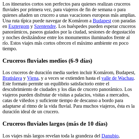
Los itinerarios cortos son perfectos para quienes realizan cruceros
fluviales por primera vez, para viajeros de fin de semana o para
quienes añaden un crucero a unas vacaciones europeas más amplias.
Una ruta típica puede navegar de Komárom a
Budapest
con paradas
en
Esztergom
y
Szentendre
. Los huéspedes pueden esperar cruceros
panorámicos, paseos guiados por la ciudad, sesiones de degustación
y noches deslizándose entre los monumentos iluminados frente al
río. Estos viajes más cortos ofrecen el máximo ambiente en poco
tiempo.
Cruceros fluviales medios (6-9 días)
Los cruceros de duración media suelen incluir Komárom, Budapest,
Bratislava
y
Viena
, y a veces se extienden hasta el
valle de Wachau
.
Este formato permite un equilibrio satisfactorio entre el
descubrimiento de ciudades y los días de crucero panorámico. Los
viajeros pueden disfrutar de visitas a palacios, visitas a mercados,
catas de viñedos y suficiente tiempo de descanso a bordo para
adaptarse al ritmo de la vida fluvial. Para muchos viajeros, ésta es la
duración ideal de un crucero.
Cruceros fluviales largos (más de 10 días)
Los viajes más largos revelan toda la grandeza del
Danubio
,