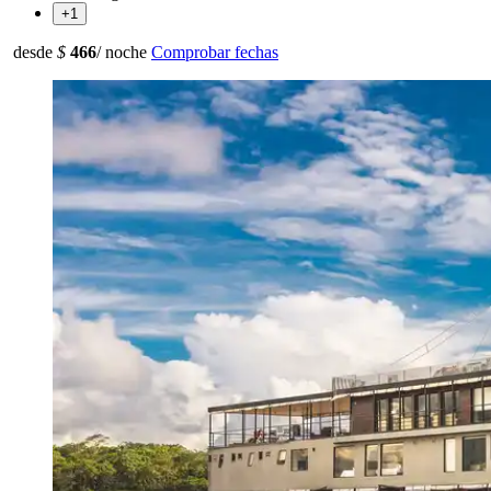
+1
desde
$
466
/ noche
Comprobar fechas