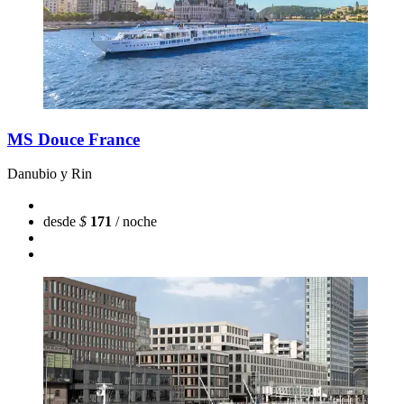
MS Douce France
Danubio y Rin
desde
$
171
/ noche