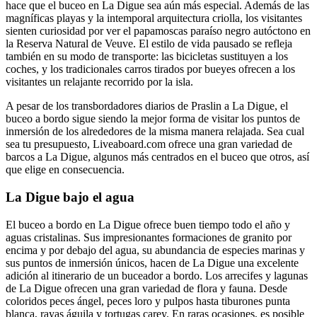
hace que el buceo en La Digue sea aún más especial. Además de las
magníficas playas y la intemporal arquitectura criolla, los visitantes
sienten curiosidad por ver el papamoscas paraíso negro autóctono en
la Reserva Natural de Veuve. El estilo de vida pausado se refleja
también en su modo de transporte: las bicicletas sustituyen a los
coches, y los tradicionales carros tirados por bueyes ofrecen a los
visitantes un relajante recorrido por la isla.
A pesar de los transbordadores diarios de Praslin a La Digue, el
buceo a bordo sigue siendo la mejor forma de visitar los puntos de
inmersión de los alrededores de la misma manera relajada. Sea cual
sea tu presupuesto, Liveaboard.com ofrece una gran variedad de
barcos a La Digue, algunos más centrados en el buceo que otros, así
que elige en consecuencia.
La Digue bajo el agua
El buceo a bordo en La Digue ofrece buen tiempo todo el año y
aguas cristalinas. Sus impresionantes formaciones de granito por
encima y por debajo del agua, su abundancia de especies marinas y
sus puntos de inmersión únicos, hacen de La Digue una excelente
adición al itinerario de un buceador a bordo. Los arrecifes y lagunas
de La Digue ofrecen una gran variedad de flora y fauna. Desde
coloridos peces ángel, peces loro y pulpos hasta tiburones punta
blanca, rayas águila y tortugas carey. En raras ocasiones, es posible