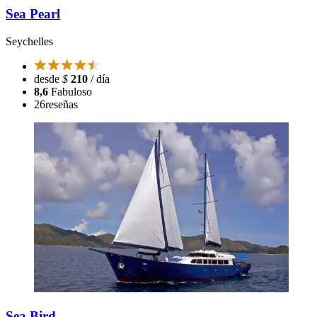
Sea Pearl
Seychelles
desde
$
210
/ día
8,6
Fabuloso
26
reseñas
Sea Bird