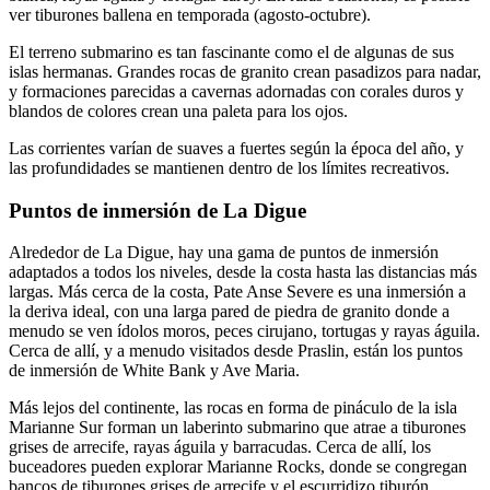
ver tiburones ballena en temporada (agosto-octubre).
El terreno submarino es tan fascinante como el de algunas de sus
islas hermanas. Grandes rocas de granito crean pasadizos para nadar,
y formaciones parecidas a cavernas adornadas con corales duros y
blandos de colores crean una paleta para los ojos.
Las corrientes varían de suaves a fuertes según la época del año, y
las profundidades se mantienen dentro de los límites recreativos.
Puntos de inmersión de La Digue
Alrededor de La Digue, hay una gama de puntos de inmersión
adaptados a todos los niveles, desde la costa hasta las distancias más
largas. Más cerca de la costa, Pate Anse Severe es una inmersión a
la deriva ideal, con una larga pared de piedra de granito donde a
menudo se ven ídolos moros, peces cirujano, tortugas y rayas águila.
Cerca de allí, y a menudo visitados desde Praslin, están los puntos
de inmersión de White Bank y Ave Maria.
Más lejos del continente, las rocas en forma de pináculo de la isla
Marianne Sur forman un laberinto submarino que atrae a tiburones
grises de arrecife, rayas águila y barracudas. Cerca de allí, los
buceadores pueden explorar Marianne Rocks, donde se congregan
bancos de tiburones grises de arrecife y el escurridizo tiburón