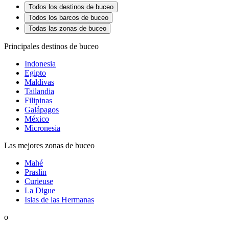
Todos los destinos de buceo
Todos los barcos de buceo
Todas las zonas de buceo
Principales destinos de buceo
Indonesia
Egipto
Maldivas
Tailandia
Filipinas
Galápagos
México
Micronesia
Las mejores zonas de buceo
Mahé
Praslin
Curieuse
La Digue
Islas de las Hermanas
o