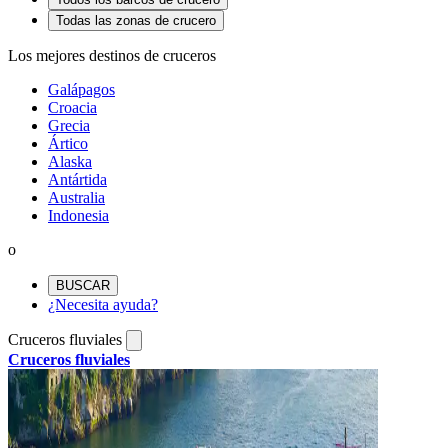
Todas las zonas de crucero
Los mejores destinos de cruceros
Galápagos
Croacia
Grecia
Ártico
Alaska
Antártida
Australia
Indonesia
o
BUSCAR
¿Necesita ayuda?
Cruceros fluviales
Cruceros fluviales