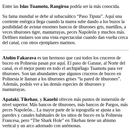
Entre las
Islas Tuamotu, Rangiroa
podría ser la más conocida.
Su fama mundial se debe al subacuático “Paso Tiputa”. Aquí una
corriente enérgica llega cuando la marea sube dando a los buzos la
posibilidad de avistar enormes bancos de tiburones gris, martillos, a
veces tiburones tigre, mantarrayas, peces Napoleón y muchos más.
Delfines mulares son una vista espectacular cuando dan vuelta cerca
del canal, con otros ejemplares marinos.
Atolón Fakarava
es tan hermoso que casi todos los cruceros de
buceo en Polinesia pasan por aquí. El paso de Garaue, al Norte del
canal, es el mejor punto en todo el archipiélago Tuamotu para ver
tiburones. Son tan abundantes que algunos cruceros de buceo en
Polinesia le llaman a los tiburones grises “la pared de tiburones”.
Además, podrás ver a las demás especies de tiburones y
mantarrayas.
Apataki
,
Tikehau
, y
Kauehi
ofrecen más puntos de inmersión de
nivel superior. Más bancos de tiburones, más bancos de Pargos, más
peces Napoleón... La mayor parte de la topografía se ajusta a las
paredes y canales habituales de los sitios de buceo en la Polinesia
Francesa, pero “The Shark Hole” en Tikehau tiene un abismo
vertical y un arco adornado con anémonas.