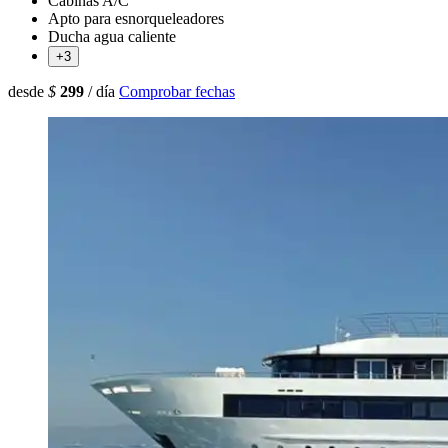
Cabinas A/C
Apto para esnorqueleadores
Ducha agua caliente
+3
desde
$
299
/ día
Comprobar fechas