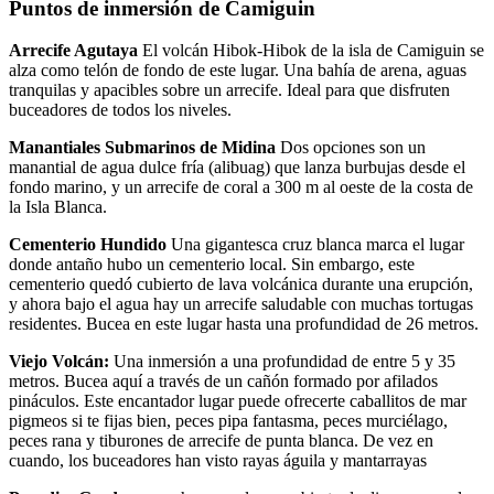
Puntos de inmersión de Camiguin
Arrecife Agutaya
El volcán Hibok-Hibok de la isla de Camiguin se
alza como telón de fondo de este lugar. Una bahía de arena, aguas
tranquilas y apacibles sobre un arrecife. Ideal para que disfruten
buceadores de todos los niveles.
Manantiales Submarinos de Midina
Dos opciones son un
manantial de agua dulce fría (alibuag) que lanza burbujas desde el
fondo marino, y un arrecife de coral a 300 m al oeste de la costa de
la Isla Blanca.
Cementerio Hundido
Una gigantesca cruz blanca marca el lugar
donde antaño hubo un cementerio local. Sin embargo, este
cementerio quedó cubierto de lava volcánica durante una erupción,
y ahora bajo el agua hay un arrecife saludable con muchas tortugas
residentes. Bucea en este lugar hasta una profundidad de 26 metros.
Viejo Volcán:
Una inmersión a una profundidad de entre 5 y 35
metros. Bucea aquí a través de un cañón formado por afilados
pináculos. Este encantador lugar puede ofrecerte caballitos de mar
pigmeos si te fijas bien, peces pipa fantasma, peces murciélago,
peces rana y tiburones de arrecife de punta blanca. De vez en
cuando, los buceadores han visto rayas águila y mantarrayas