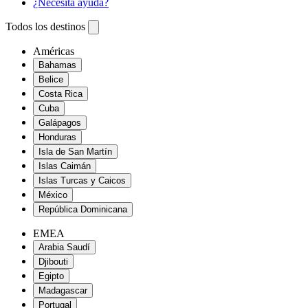
¿Necesita ayuda?
Todos los destinos
Américas
Bahamas
Belice
Costa Rica
Cuba
Galápagos
Honduras
Isla de San Martín
Islas Caimán
Islas Turcas y Caicos
México
República Dominicana
EMEA
Arabia Saudí
Djibouti
Egipto
Madagascar
Portugal