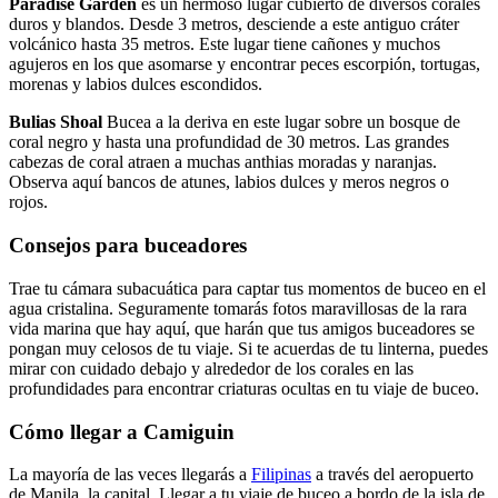
Paradise Garden
es un hermoso lugar cubierto de diversos corales
duros y blandos. Desde 3 metros, desciende a este antiguo cráter
volcánico hasta 35 metros. Este lugar tiene cañones y muchos
agujeros en los que asomarse y encontrar peces escorpión, tortugas,
morenas y labios dulces escondidos.
Bulias Shoal
Bucea a la deriva en este lugar sobre un bosque de
coral negro y hasta una profundidad de 30 metros. Las grandes
cabezas de coral atraen a muchas anthias moradas y naranjas.
Observa aquí bancos de atunes, labios dulces y meros negros o
rojos.
Consejos para buceadores
Trae tu cámara subacuática para captar tus momentos de buceo en el
agua cristalina. Seguramente tomarás fotos maravillosas de la rara
vida marina que hay aquí, que harán que tus amigos buceadores se
pongan muy celosos de tu viaje. Si te acuerdas de tu linterna, puedes
mirar con cuidado debajo y alrededor de los corales en las
profundidades para encontrar criaturas ocultas en tu viaje de buceo.
Cómo llegar a Camiguin
La mayoría de las veces llegarás a
Filipinas
a través del aeropuerto
de Manila, la capital. Llegar a tu viaje de buceo a bordo de la isla de