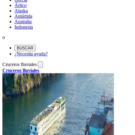
Ártico
Alaska
Antártida
Australia
Indonesia
o
BUSCAR
¿Necesita ayuda?
Cruceros fluviales
Cruceros fluviales