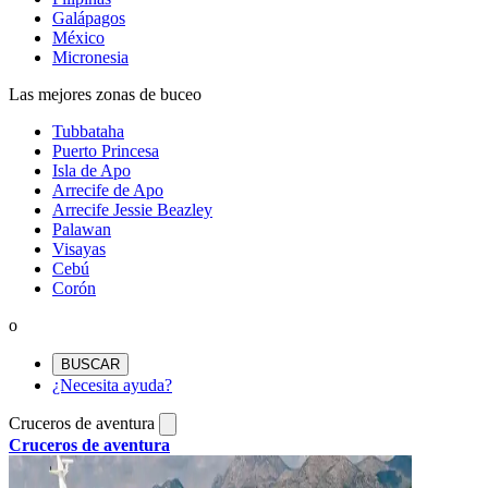
Galápagos
México
Micronesia
Las mejores zonas de buceo
Tubbataha
Puerto Princesa
Isla de Apo
Arrecife de Apo
Arrecife Jessie Beazley
Palawan
Visayas
Cebú
Corón
o
BUSCAR
¿Necesita ayuda?
Cruceros de aventura
Cruceros de aventura