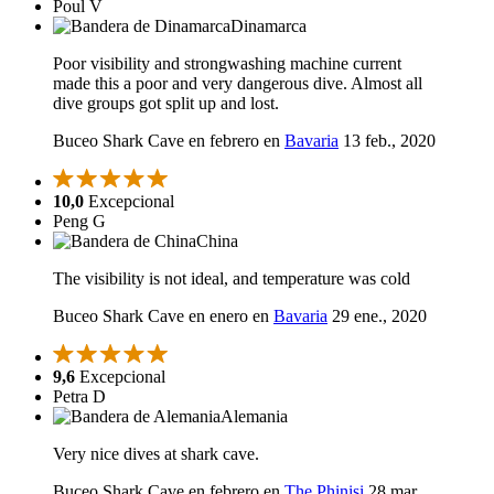
Poul V
Dinamarca
Poor visibility and strongwashing machine current
made this a poor and very dangerous dive. Almost all
dive groups got split up and lost.
Buceo Shark Cave en febrero en
Bavaria
13 feb., 2020
10,0
Excepcional
Peng G
China
The visibility is not ideal, and temperature was cold
Buceo Shark Cave en enero en
Bavaria
29 ene., 2020
9,6
Excepcional
Petra D
Alemania
Very nice dives at shark cave.
Buceo Shark Cave en febrero en
The Phinisi
28 mar.,