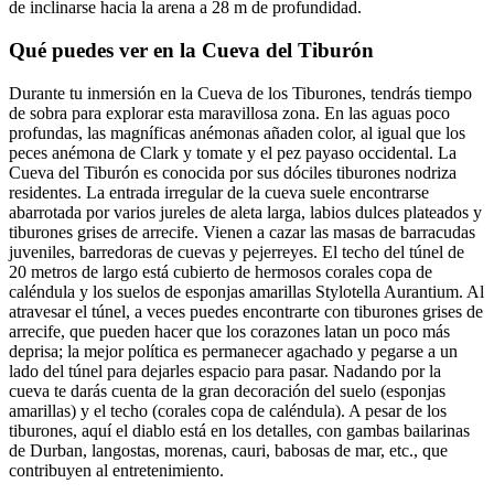
de inclinarse hacia la arena a 28 m de profundidad.
Qué puedes ver en la Cueva del Tiburón
Durante tu inmersión en la Cueva de los Tiburones, tendrás tiempo
de sobra para explorar esta maravillosa zona. En las aguas poco
profundas, las magníficas anémonas añaden color, al igual que los
peces anémona de Clark y tomate y el pez payaso occidental. La
Cueva del Tiburón es conocida por sus dóciles tiburones nodriza
residentes. La entrada irregular de la cueva suele encontrarse
abarrotada por varios jureles de aleta larga, labios dulces plateados y
tiburones grises de arrecife. Vienen a cazar las masas de barracudas
juveniles, barredoras de cuevas y pejerreyes. El techo del túnel de
20 metros de largo está cubierto de hermosos corales copa de
caléndula y los suelos de esponjas amarillas Stylotella Aurantium. Al
atravesar el túnel, a veces puedes encontrarte con tiburones grises de
arrecife, que pueden hacer que los corazones latan un poco más
deprisa; la mejor política es permanecer agachado y pegarse a un
lado del túnel para dejarles espacio para pasar. Nadando por la
cueva te darás cuenta de la gran decoración del suelo (esponjas
amarillas) y el techo (corales copa de caléndula). A pesar de los
tiburones, aquí el diablo está en los detalles, con gambas bailarinas
de Durban, langostas, morenas, cauri, babosas de mar, etc., que
contribuyen al entretenimiento.