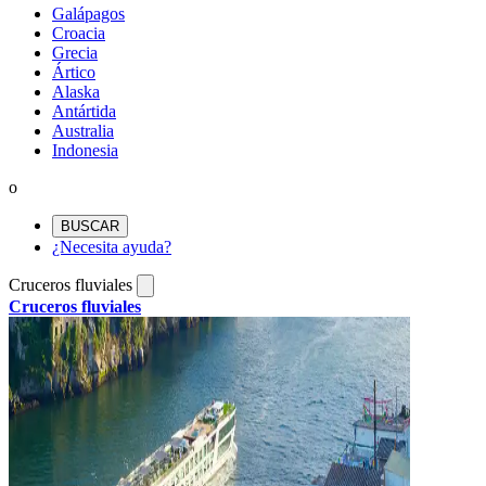
Galápagos
Croacia
Grecia
Ártico
Alaska
Antártida
Australia
Indonesia
o
BUSCAR
¿Necesita ayuda?
Cruceros fluviales
Cruceros fluviales