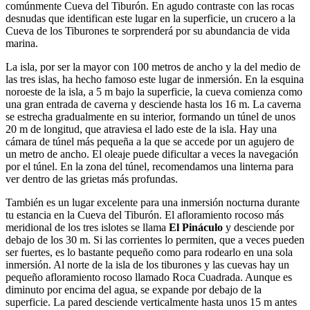
comúnmente Cueva del Tiburón. En agudo contraste con las rocas
desnudas que identifican este lugar en la superficie, un crucero a la
Cueva de los Tiburones te sorprenderá por su abundancia de vida
marina.
La isla, por ser la mayor con 100 metros de ancho y la del medio de
las tres islas, ha hecho famoso este lugar de inmersión. En la esquina
noroeste de la isla, a 5 m bajo la superficie, la cueva comienza como
una gran entrada de caverna y desciende hasta los 16 m. La caverna
se estrecha gradualmente en su interior, formando un túnel de unos
20 m de longitud, que atraviesa el lado este de la isla. Hay una
cámara de túnel más pequeña a la que se accede por un agujero de
un metro de ancho. El oleaje puede dificultar a veces la navegación
por el túnel. En la zona del túnel, recomendamos una linterna para
ver dentro de las grietas más profundas.
También es un lugar excelente para una inmersión nocturna durante
tu estancia en la Cueva del Tiburón. El afloramiento rocoso más
meridional de los tres islotes se llama
El Pináculo
y desciende por
debajo de los 30 m. Si las corrientes lo permiten, que a veces pueden
ser fuertes, es lo bastante pequeño como para rodearlo en una sola
inmersión. Al norte de la isla de los tiburones y las cuevas hay un
pequeño afloramiento rocoso llamado Roca Cuadrada. Aunque es
diminuto por encima del agua, se expande por debajo de la
superficie. La pared desciende verticalmente hasta unos 15 m antes