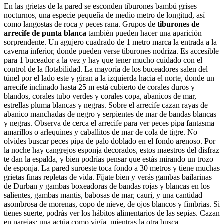
En las grietas de la pared se esconden tiburones bambú grises
nocturnos, una especie pequeña de medio metro de longitud, así
como langostas de roca y peces rana. Grupos de
tiburones de
arrecife de punta blanca
también pueden hacer una aparición
sorprendente. Un agujero cuadrado de 1 metro marca la entrada a la
caverna inferior, donde pueden verse tiburones nodriza. Es accesible
para 1 buceador a la vez y hay que tener mucho cuidado con el
control de la flotabilidad. La mayoría de los buceadores salen del
túnel por el lado este y giran a la izquierda hacia el norte, donde un
arrecife inclinado hasta 25 m está cubierto de corales duros y
blandos, corales tubo verdes y corales copa, abanicos de mar,
estrellas pluma blancas y negras. Sobre el arrecife cazan rayas de
abanico manchadas de negro y serpientes de mar de bandas blancas
y negras. Observa de cerca el arrecife para ver peces pipa fantasma
amarillos o arlequines y caballitos de mar de cola de tigre. No
olvides buscar peces pipa de palo doblado en el fondo arenoso. Por
la noche hay cangrejos esponja decorados, estos maestros del disfraz
te dan la espalda, y bien podrías pensar que estás mirando un trozo
de esponja. La pared suroeste toca fondo a 30 metros y tiene muchas
grietas finas repletas de vida. Fíjate bien y verás gambas bailarinas
de Durban y gambas boxeadoras de bandas rojas y blancas en los
salientes, gambas mantis, babosas de mar, cauri, y una cantidad
asombrosa de morenas, copo de nieve, de ojos blancos y fimbrias. Si
tienes suerte, podrás ver los hábitos alimentarios de las sepias. Cazan
en parejas; una actúa como vigía, mientras la otra busca