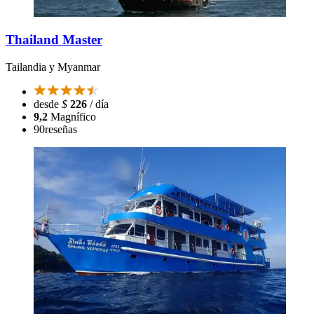
Thailand Master
Tailandia y Myanmar
desde
$
226
/ día
9,2
Magnífico
90
reseñas