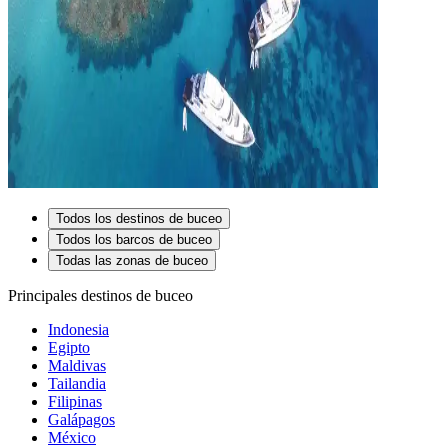
Todos los destinos de buceo
Todos los barcos de buceo
Todas las zonas de buceo
Principales destinos de buceo
Indonesia
Egipto
Maldivas
Tailandia
Filipinas
Galápagos
México