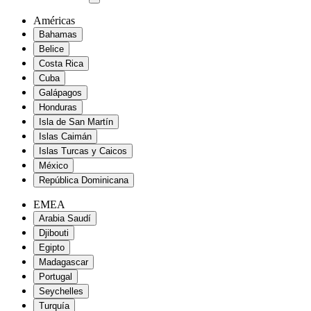
Américas
Bahamas
Belice
Costa Rica
Cuba
Galápagos
Honduras
Isla de San Martín
Islas Caimán
Islas Turcas y Caicos
México
República Dominicana
EMEA
Arabia Saudí
Djibouti
Egipto
Madagascar
Portugal
Seychelles
Turquía