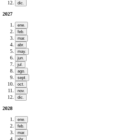
dic.
2027
ene.
feb.
mar.
abr.
may.
jun.
jul.
ago.
sept.
oct.
nov.
dic.
2028
ene.
feb.
mar.
abr.