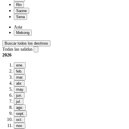
Rin
Saone
Sena
Asia
Mekong
Buscar todos los destinos
Todas las salidas
2026
ene.
feb.
mar.
abr.
may.
jun.
jul.
ago.
sept.
oct.
nov.