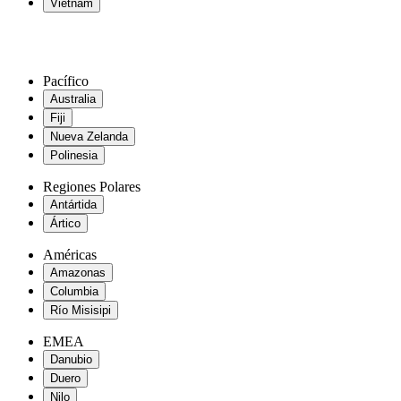
Vietnam
Pacífico
Australia
Fiji
Nueva Zelanda
Polinesia
Regiones Polares
Antártida
Ártico
Américas
Amazonas
Columbia
Río Misisipi
EMEA
Danubio
Duero
Nilo