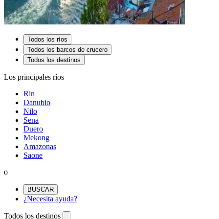
Todos los ríos
Todos los barcos de crucero
Todos los destinos
Los principales ríos
Rin
Danubio
Nilo
Sena
Duero
Mekong
Amazonas
Saone
o
BUSCAR
¿Necesita ayuda?
Todos los destinos