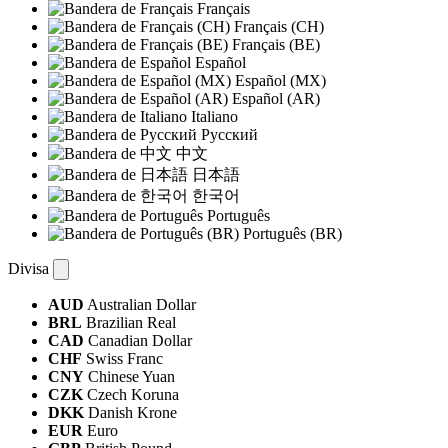
Français
Français (CH)
Français (BE)
Español
Español (MX)
Español (AR)
Italiano
Русский
中文
日本語
한국어
Português
Português (BR)
Divisa
AUD
Australian Dollar
BRL
Brazilian Real
CAD
Canadian Dollar
CHF
Swiss Franc
CNY
Chinese Yuan
CZK
Czech Koruna
DKK
Danish Krone
EUR
Euro