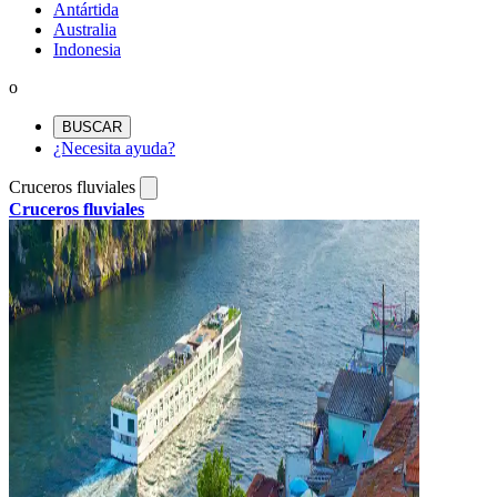
Antártida
Australia
Indonesia
o
BUSCAR
¿Necesita ayuda?
Cruceros fluviales
Cruceros fluviales