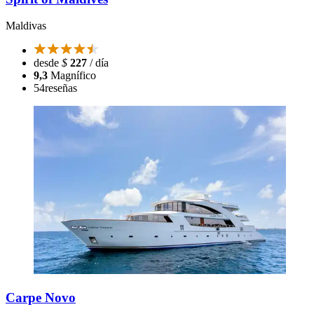
Maldivas
desde
$
227
/ día
9,3
Magnífico
54
reseñas
Carpe Novo