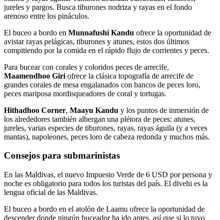
jureles y pargos. Busca tiburones nodriza y rayas en el fondo
arenoso entre los pináculos.
El buceo a bordo en
Munnafushi Kandu
ofrece la oportunidad de
avistar rayas pelágicas, tiburones y atunes, estos dos últimos
compitiendo por la comida en el rápido flujo de corrientes y peces.
Para bucear con corales y coloridos peces de arrecife,
Maamendhoo Giri
ofrece la clásica topografía de arrecife de
grandes corales de mesa engalanados con bancos de peces loro,
peces mariposa mordisqueadores de coral y tortugas.
Hithadhoo Corner
,
Maayu Kandu
y los puntos de inmersión de
los alrededores también albergan una plétora de peces: atunes,
jureles, varias especies de tiburones, rayas, rayas águila (y a veces
mantas), napoleones, peces loro de cabeza redonda y muchos más.
Consejos para submarinistas
En las Maldivas, el nuevo Impuesto Verde de 6 USD por persona y
noche es obligatorio para todos los turistas del país. El divehi es la
lengua oficial de las Maldivas.
El buceo a bordo en el atolón de Laamu ofrece la oportunidad de
descender donde ningún buceador ha ido antes, así que si lo tuyo