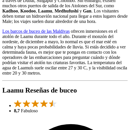
a través de Dubai, Singapur y Colombo. Sin embargo, existen
muchos otros puertos de salida de los Atolones del Sur, como
Kadhoo
,
Koodoo
,
Laamu
,
Medhufushi
y
Gan
. Los visitantes
deben tomar un hidroavión nacional para llegar a estos lugares desde
Male; los viajes suelen durar alrededor de una hora.
Los barcos de buceo de las Maldivas
ofrecen inmersiones en el
atolón de Laamu durante todo el año. Durante el monzón del
nordeste, de diciembre a mayo, lo normal es que el mar esté en
calma y haya pocas probabilidades de lluvia. Si estás decidido a ver
determinada fauna, es mejor que te pongas en contacto con los
operadores de las embarcaciones para preguntar cuándo y dónde
podrían visitar el atolón tus criaturas favoritas. La temperatura del
agua de Laamuís suele oscilar entre 27 y 30 C, y la visibilidad oscila
entre 20 y 30 metros.
Laamu Reseñas de buceo
8,7
Fabuloso