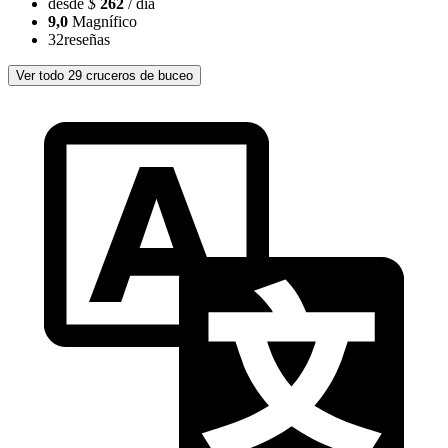
desde
$
262
/ día
9,0
Magnífico
32
reseñas
Ver todo 29 cruceros de buceo