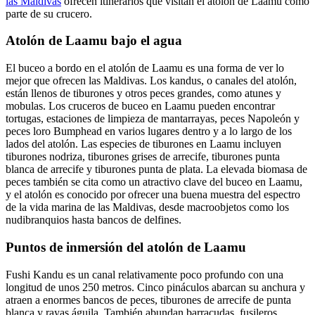
las Maldivas
ofrecen itinerarios que visitan el atolón de Laamu como
parte de su crucero.
Atolón de Laamu bajo el agua
El buceo a bordo en el atolón de Laamu es una forma de ver lo
mejor que ofrecen las Maldivas. Los kandus, o canales del atolón,
están llenos de tiburones y otros peces grandes, como atunes y
mobulas. Los cruceros de buceo en Laamu pueden encontrar
tortugas, estaciones de limpieza de mantarrayas, peces Napoleón y
peces loro Bumphead en varios lugares dentro y a lo largo de los
lados del atolón. Las especies de tiburones en Laamu incluyen
tiburones nodriza, tiburones grises de arrecife, tiburones punta
blanca de arrecife y tiburones punta de plata. La elevada biomasa de
peces también se cita como un atractivo clave del buceo en Laamu,
y el atolón es conocido por ofrecer una buena muestra del espectro
de la vida marina de las Maldivas, desde macroobjetos como los
nudibranquios hasta bancos de delfines.
Puntos de inmersión del atolón de Laamu
Fushi Kandu es un canal relativamente poco profundo con una
longitud de unos 250 metros. Cinco pináculos abarcan su anchura y
atraen a enormes bancos de peces, tiburones de arrecife de punta
blanca y rayas águila. También abundan barracudas, fusileros,