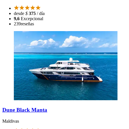
desde
$
375
/ día
9,6
Excepcional
239
reseñas
Dune Black Manta
Maldivas