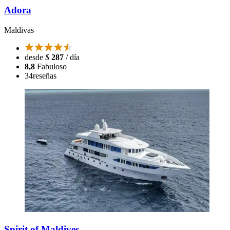
Adora
Maldivas
desde
$
287
/ día
8,8
Fabuloso
34
reseñas
Spirit of Maldives