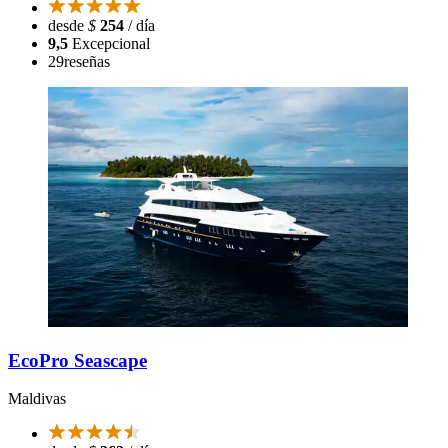
desde
$
254
/ día
9,5
Excepcional
29
reseñas
EcoPro Seascape
Maldivas