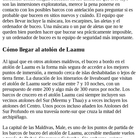
son las inmersiones exploratorias, merece la pena ponerse en
contacto con los posibles barcos con antelación para preguntar si es
probable que buceen en sitios nuevos y cuándo. El equipo que
debes llevar incluye la máscara, los escarpines, las aletas y el
ordenador de buceo. Una máscara o un par de aletas que no te
queden bien pueden hacer que bucear sea prácticamente imposible,
y un ordenador de buceo es tu equipo de seguridad más importante.
Cómo llegar al atolón de Laamu
Al igual que en otros atolones maldivos, el buceo a bordo en el
atolón de Laamu es la forma más segura de acceder a los mejores
puntos de inmersión, a menudo cerca de islas deshabitadas o lejos de
tierra firme. La duración de los itinerarios de liveaboard que visitan
el atolón de Laamu suele oscilar entre 7 y 10 noches, con un
presupuesto de entre 200 y algo más de 300 euros por noche. Los
barcos de crucero en el atolón Laamu casi siempre incluyen sus
vecinos atolones del Sur (Meemu y Thaa) y a veces incluyen los
atolones del Centro. Unos pocos incluso añaden los Atolones del
Sur Profundo en una travesía norte-sur que cruza la mitad del
archipiélago.
La capital de las Maldivas, Male, es uno de los puntos de partida de
los barcos de buceo del atolón de Laamu, accesible mediante vuelos