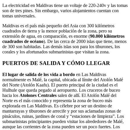
La electricidad en Maldivas tiene un voltaje de 220-240v y las tomas
son de tres pines. Sin embargo, varios alojamientos cuentan con
tomas universales.
Maldivas es el país más pequeño del Asia con 300 kilómetros
cuadrados de tierra y la menor población de la zona, pero su
extensión de agua, en comparación, es enorme (
90.000 kilómetros
cuadrados de océano
). De las cerca de 2000 islas que tiene, menos
de 300 son habitadas. Las demás islas son para los tiburones, los
corales y los afortunados submarinistas que visitan la zona.
PUERTOS DE SALIDA Y CÓMO LLEGAR
El lugar de salida de los vida a bordo
en Las Maldivas
normalmente es Malé, la capital, ubicada al límite del Atolón Malé
del Norte (Atolón Kaafu). El puerto principal de la ciudad es el
Hulhule que queda pegado al aeropuerto. Los cruceros de buceo
hacia los
Atolones Centrales
salen de allí. El Atolón Malé del
Norte es el más conocido y representa la zona de buceo más
explorada en Las Maldivas. Es célebre por ser un destino de
mantarrayas y tiburones de arrecife y por sus aclamadas zonas de
pináculos, ruinas, jardines de coral y “estaciones de limpieza”. Los
submarinistas principiantes pueden visitar los alrededores de Malé,
aunque las corrientes de la zona pueden ser un poco fuertes. Los