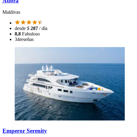
Adora
Maldivas
desde
$
287
/ día
8,8
Fabuloso
34
reseñas
Emperor Serenity