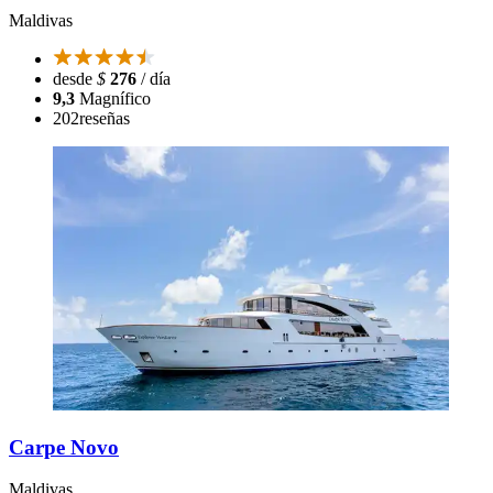
Maldivas
desde
$
276
/ día
9,3
Magnífico
202
reseñas
Carpe Novo
Maldivas