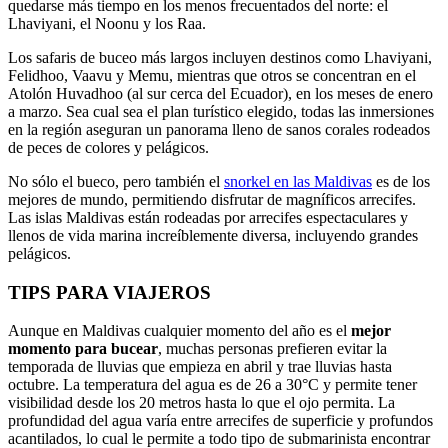
quedarse más tiempo en los menos frecuentados del norte: el
Lhaviyani, el Noonu y los Raa.
Los safaris de buceo más largos incluyen destinos como Lhaviyani,
Felidhoo, Vaavu y Memu, mientras que otros se concentran en el
Atolón Huvadhoo (al sur cerca del Ecuador), en los meses de enero
a marzo. Sea cual sea el plan turístico elegido, todas las inmersiones
en la región aseguran un panorama lleno de sanos corales rodeados
de peces de colores y pelágicos.
No sólo el bueco, pero también el
snorkel en las Maldivas
es de los
mejores de mundo, permitiendo disfrutar de magníficos arrecifes.
Las islas Maldivas están rodeadas por arrecifes espectaculares y
llenos de vida marina increíblemente diversa, incluyendo grandes
pelágicos.
TIPS PARA VIAJEROS
Aunque en Maldivas cualquier momento del año es el
mejor
momento para bucear
, muchas personas prefieren evitar la
temporada de lluvias que empieza en abril y trae lluvias hasta
octubre. La temperatura del agua es de 26 a 30°C y permite tener
visibilidad desde los 20 metros hasta lo que el ojo permita. La
profundidad del agua varía entre arrecifes de superficie y profundos
acantilados, lo cual le permite a todo tipo de submarinista encontrar