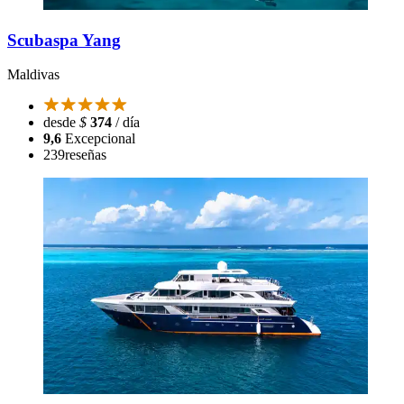
Scubaspa Yang
Maldivas
desde
$
374
/ día
9,6
Excepcional
239
reseñas