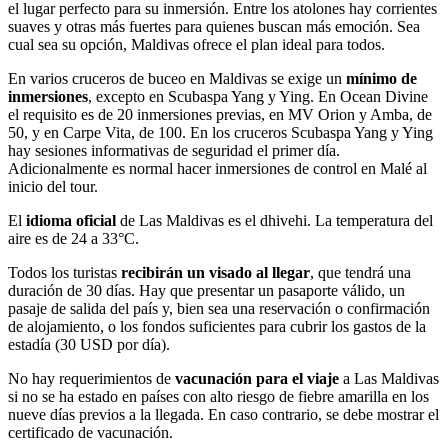
el lugar perfecto para su inmersión. Entre los atolones hay corrientes
suaves y otras más fuertes para quienes buscan más emoción. Sea
cual sea su opción, Maldivas ofrece el plan ideal para todos.
En varios cruceros de buceo en Maldivas se exige un
mínimo de
inmersiones
, excepto en Scubaspa Yang y Ying. En Ocean Divine
el requisito es de 20 inmersiones previas, en MV Orion y Amba, de
50, y en Carpe Vita, de 100. En los cruceros Scubaspa Yang y Ying
hay sesiones informativas de seguridad el primer día.
Adicionalmente es normal hacer inmersiones de control en Malé al
inicio del tour.
El
idioma oficial
de Las Maldivas es el dhivehi. La temperatura del
aire es de 24 a 33°C.
Todos los turistas
recibirán un visado al llegar
, que tendrá una
duración de 30 días. Hay que presentar un pasaporte válido, un
pasaje de salida del país y, bien sea una reservación o confirmación
de alojamiento, o los fondos suficientes para cubrir los gastos de la
estadía (30 USD por día).
No hay requerimientos de
vacunación para el viaje
a Las Maldivas
si no se ha estado en países con alto riesgo de fiebre amarilla en los
nueve días previos a la llegada. En caso contrario, se debe mostrar el
certificado de vacunación.