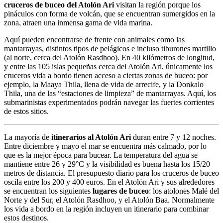
cruceros de buceo del Atolón Ari
visitan la región porque los
pináculos con forma de volcán, que se encuentran sumergidos en la
zona, atraen una inmensa gama de vida marina.
Aquí pueden encontrarse de frente con animales como las
mantarrayas, distintos tipos de pelágicos e incluso tiburones martillo
(al norte, cerca del Atolón Rasdhoo). En 40 kilómetros de longitud,
y entre las 105 islas pequeñas cerca del Atolón Ari, únicamente los
cruceros vida a bordo tienen acceso a ciertas zonas de buceo: por
ejemplo, la Maaya Thila, llena de vida de arrecife, y la Donkalo
Thila, una de las “estaciones de limpieza” de mantarrayas. Aquí, los
submarinistas experimentados podrán navegar las fuertes corrientes
de estos sitios.
La mayoría de
itinerarios al Atolón Ari
duran entre 7 y 12 noches.
Entre diciembre y mayo el mar se encuentra más calmado, por lo
que es la mejor época para bucear. La temperatura del agua se
mantiene entre 26 y 29°C y la visibilidad es buena hasta los 15/20
metros de distancia. El presupuesto diario para los cruceros de buceo
oscila entre los 200 y 400 euros. En el Atolón Ari y sus alrededores
se encuentran los siguientes
lugares de buceo
: los atolones Malé del
Norte y del Sur, el Atolón Rasdhoo, y el Atolón Baa. Normalmente
los vida a bordo en la región incluyen un itinerario para combinar
estos destinos.