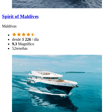
Spirit of Maldives
Maldivas
desde
$
226
/ día
9,3
Magnífico
52
reseñas