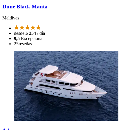
Dune Black Manta
Maldivas
desde
$
254
/ día
9,5
Excepcional
25
reseñas