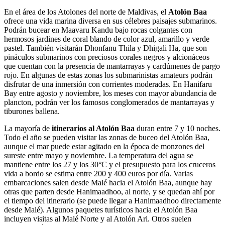
En el área de los Atolones del norte de Maldivas, el
Atolón Baa
ofrece una vida marina diversa en sus célebres paisajes submarinos.
Podrán bucear en Maavaru Kandu bajo rocas colgantes con
hermosos jardines de coral blando de color azul, amarillo y verde
pastel. También visitarán Dhonfanu Thila y Dhigali Ha, que son
pináculos submarinos con preciosos corales negros y alcionáceos
que cuentan con la presencia de mantarrayas y cardúmenes de pargo
rojo. En algunas de estas zonas los submarinistas amateurs podrán
disfrutar de una inmersión con corrientes moderadas. En Hanifaru
Bay entre agosto y noviembre, los meses con mayor abundancia de
plancton, podrán ver los famosos conglomerados de mantarrayas y
tiburones ballena.
La mayoría de
itinerarios al Atolón Baa
duran entre 7 y 10 noches.
Todo el año se pueden visitar las zonas de buceo del Atolón Baa,
aunque el mar puede estar agitado en la época de monzones del
sureste entre mayo y noviembre. La temperatura del agua se
mantiene entre los 27 y los 30°C y el presupuesto para los cruceros
vida a bordo se estima entre 200 y 400 euros por día. Varias
embarcaciones salen desde Malé hacia el Atolón Baa, aunque hay
otras que parten desde Hanimaadhoo, al norte, y se quedan ahí por
el tiempo del itinerario (se puede llegar a Hanimaadhoo directamente
desde Malé). Algunos paquetes turísticos hacia el Atolón Baa
incluyen visitas al Malé Norte y al Atolón Ari. Otros suelen