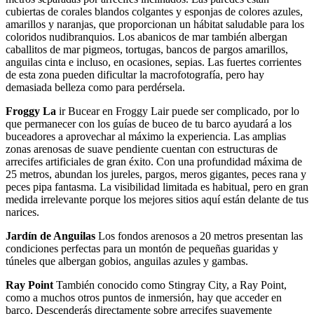
cubiertas de corales blandos colgantes y esponjas de colores azules,
amarillos y naranjas, que proporcionan un hábitat saludable para los
coloridos nudibranquios. Los abanicos de mar también albergan
caballitos de mar pigmeos, tortugas, bancos de pargos amarillos,
anguilas cinta e incluso, en ocasiones, sepias. Las fuertes corrientes
de esta zona pueden dificultar la macrofotografía, pero hay
demasiada belleza como para perdérsela.
Froggy La
ir Bucear en Froggy Lair puede ser complicado, por lo
que permanecer con los guías de buceo de tu barco ayudará a los
buceadores a aprovechar al máximo la experiencia. Las amplias
zonas arenosas de suave pendiente cuentan con estructuras de
arrecifes artificiales de gran éxito. Con una profundidad máxima de
25 metros, abundan los jureles, pargos, meros gigantes, peces rana y
peces pipa fantasma. La visibilidad limitada es habitual, pero en gran
medida irrelevante porque los mejores sitios aquí están delante de tus
narices.
Jardín de Anguilas
Los fondos arenosos a 20 metros presentan las
condiciones perfectas para un montón de pequeñas guaridas y
túneles que albergan gobios, anguilas azules y gambas.
Ray Point
También conocido como Stingray City, a Ray Point,
como a muchos otros puntos de inmersión, hay que acceder en
barco. Descenderás directamente sobre arrecifes suavemente