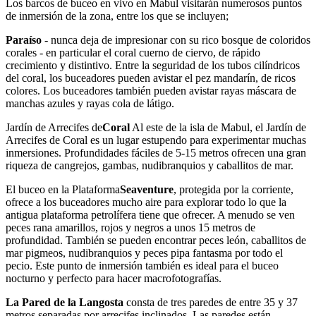
Los barcos de buceo en vivo en Mabul visitarán numerosos puntos
de inmersión de la zona, entre los que se incluyen;
Paraíso
- nunca deja de impresionar con su rico bosque de coloridos
corales - en particular el coral cuerno de ciervo, de rápido
crecimiento y distintivo. Entre la seguridad de los tubos cilíndricos
del coral, los buceadores pueden avistar el pez mandarín, de ricos
colores. Los buceadores también pueden avistar rayas máscara de
manchas azules y rayas cola de látigo.
Jardín de Arrecifes de
Coral
Al este de la isla de Mabul, el Jardín de
Arrecifes de Coral es un lugar estupendo para experimentar muchas
inmersiones. Profundidades fáciles de 5-15 metros ofrecen una gran
riqueza de cangrejos, gambas, nudibranquios y caballitos de mar.
El buceo en la Plataforma
Seaventure
, protegida por la corriente,
ofrece a los buceadores mucho aire para explorar todo lo que la
antigua plataforma petrolífera tiene que ofrecer. A menudo se ven
peces rana amarillos, rojos y negros a unos 15 metros de
profundidad. También se pueden encontrar peces león, caballitos de
mar pigmeos, nudibranquios y peces pipa fantasma por todo el
pecio. Este punto de inmersión también es ideal para el buceo
nocturno y perfecto para hacer macrofotografías.
La Pared de la Langosta
consta de tres paredes de entre 35 y 37
metros separadas por arrecifes inclinados. Las paredes están