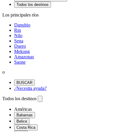
Todos los destinos
Los principales ríos
Danubio
Rin
Nilo
Sena
Duero
Mekong
Amazonas
Saone
o
BUSCAR
¿Necesita ayuda?
Todos los destinos
Américas
Bahamas
Belice
Costa Rica