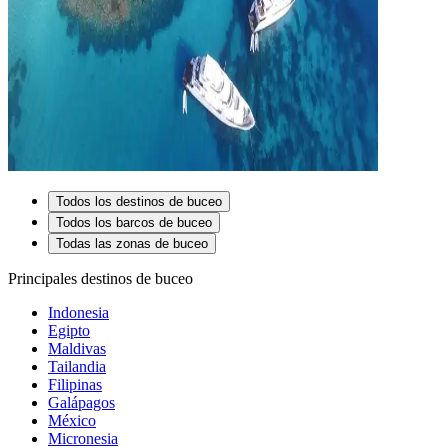
Todos los destinos de buceo
Todos los barcos de buceo
Todas las zonas de buceo
Principales destinos de buceo
Indonesia
Egipto
Maldivas
Tailandia
Filipinas
Galápagos
México
Micronesia