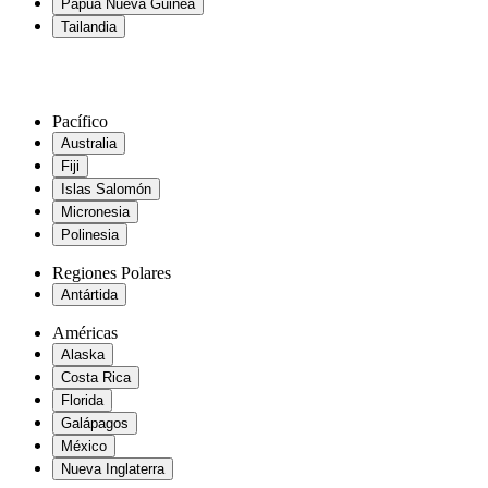
Papúa Nueva Guinea
Tailandia
Pacífico
Australia
Fiji
Islas Salomón
Micronesia
Polinesia
Regiones Polares
Antártida
Américas
Alaska
Costa Rica
Florida
Galápagos
México
Nueva Inglaterra