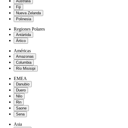
Australia
Fiji
Nueva Zelanda
Polinesia
Regiones Polares
Antártida
Ártico
Américas
Amazonas
Columbia
Río Misisipi
EMEA
Danubio
Duero
Nilo
Rin
Saone
Sena
Asia