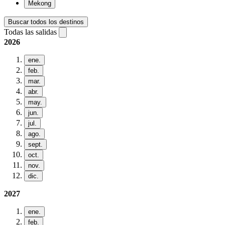
Mekong
Buscar todos los destinos
Todas las salidas
2026
ene.
feb.
mar.
abr.
may.
jun.
jul.
ago.
sept.
oct.
nov.
dic.
2027
ene.
feb.