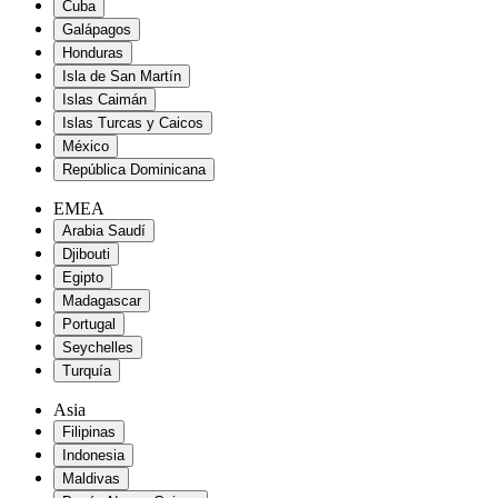
Cuba
Galápagos
Honduras
Isla de San Martín
Islas Caimán
Islas Turcas y Caicos
México
República Dominicana
EMEA
Arabia Saudí
Djibouti
Egipto
Madagascar
Portugal
Seychelles
Turquía
Asia
Filipinas
Indonesia
Maldivas