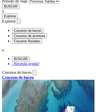
Período de viaje
BUSCAR
o
Explorar
Explorar
Cruceros de buceo
Cruceros de aventura
Cruceros fluviales
o
BUSCAR
¿Necesita ayuda?
Cruceros de buceo
Cruceros de buceo