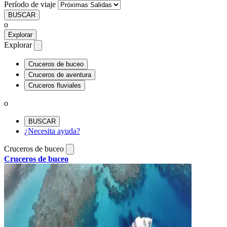
Período de viaje
BUSCAR
o
Explorar
Explorar
Cruceros de buceo
Cruceros de aventura
Cruceros fluviales
o
BUSCAR
¿Necesita ayuda?
Cruceros de buceo
Cruceros de buceo