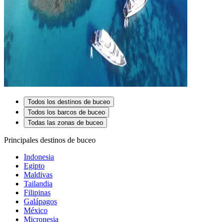
Todos los destinos de buceo
Todos los barcos de buceo
Todas las zonas de buceo
Principales destinos de buceo
Indonesia
Egipto
Maldivas
Tailandia
Filipinas
Galápagos
México
Micronesia