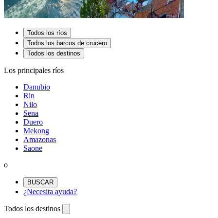
Todos los ríos
Todos los barcos de crucero
Todos los destinos
Los principales ríos
Danubio
Rin
Nilo
Sena
Duero
Mekong
Amazonas
Saone
o
BUSCAR
¿Necesita ayuda?
Todos los destinos