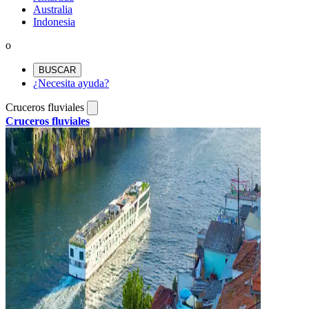
Australia
Indonesia
o
BUSCAR
¿Necesita ayuda?
Cruceros fluviales
Cruceros fluviales