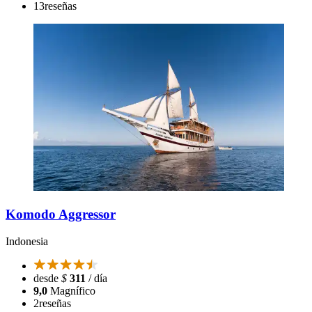
13
reseñas
Komodo Aggressor
Indonesia
desde
$
311
/ día
9,0
Magnífico
2
reseñas