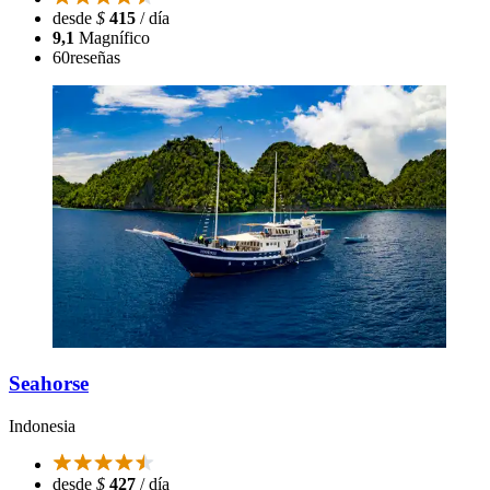
desde
$
415
/ día
9,1
Magnífico
60
reseñas
Seahorse
Indonesia
desde
$
427
/ día