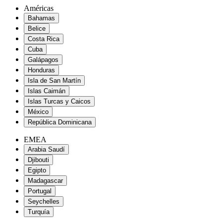
Américas
Bahamas
Belice
Costa Rica
Cuba
Galápagos
Honduras
Isla de San Martín
Islas Caimán
Islas Turcas y Caicos
México
República Dominicana
EMEA
Arabia Saudí
Djibouti
Egipto
Madagascar
Portugal
Seychelles
Turquía