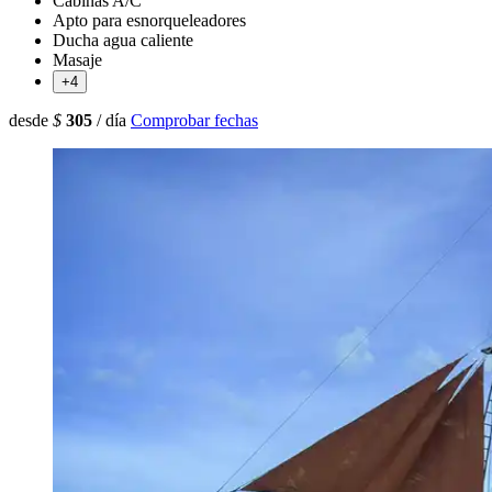
Cabinas A/C
Apto para esnorqueleadores
Ducha agua caliente
Masaje
+4
desde
$
305
/ día
Comprobar fechas