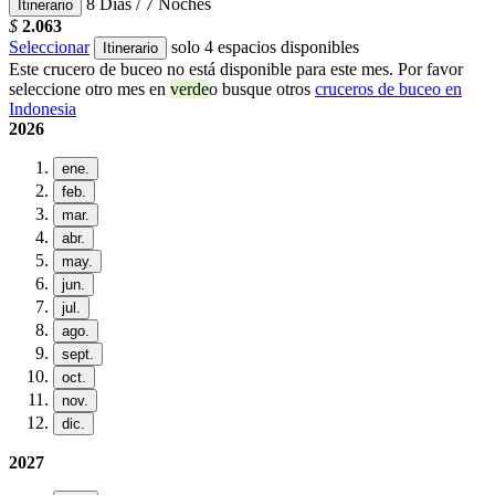
8 Días / 7 Noches
Itinerario
$
2.063
Seleccionar
solo 4 espacios disponibles
Itinerario
Este crucero de buceo no está disponible para este mes. Por favor
seleccione otro mes en
verde
o busque otros
cruceros de buceo en
Indonesia
2026
ene.
feb.
mar.
abr.
may.
jun.
jul.
ago.
sept.
oct.
nov.
dic.
2027