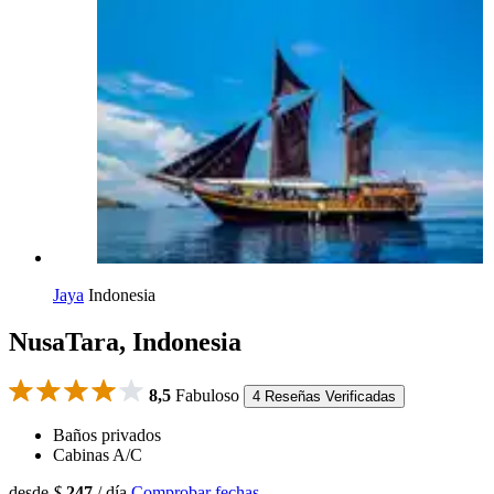
Jaya
Indonesia
NusaTara, Indonesia
8,5
Fabuloso
4 Reseñas Verificadas
Baños privados
Cabinas A/C
desde
$
247
/ día
Comprobar fechas