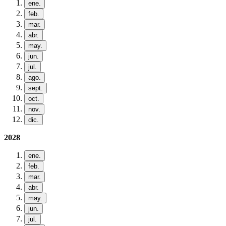
ene.
feb.
mar.
abr.
may.
jun.
jul.
ago.
sept.
oct.
nov.
dic.
2028
ene.
feb.
mar.
abr.
may.
jun.
jul.