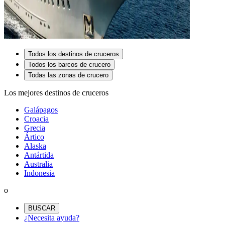
Todos los destinos de cruceros
Todos los barcos de crucero
Todas las zonas de crucero
Los mejores destinos de cruceros
Galápagos
Croacia
Grecia
Ártico
Alaska
Antártida
Australia
Indonesia
o
BUSCAR
¿Necesita ayuda?