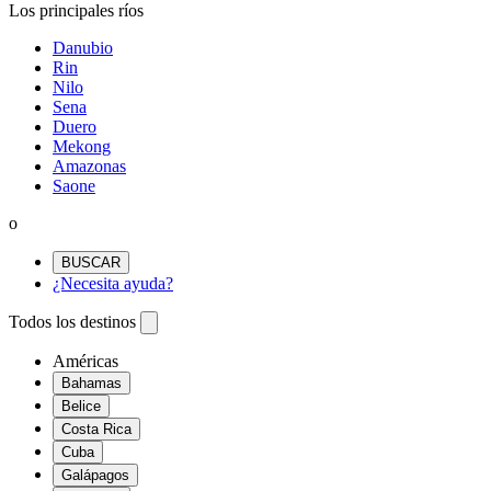
Los principales ríos
Danubio
Rin
Nilo
Sena
Duero
Mekong
Amazonas
Saone
o
BUSCAR
¿Necesita ayuda?
Todos los destinos
Américas
Bahamas
Belice
Costa Rica
Cuba
Galápagos