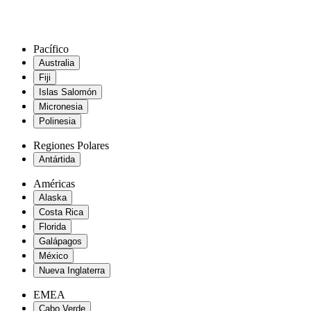
Pacífico
Australia
Fiji
Islas Salomón
Micronesia
Polinesia
Regiones Polares
Antártida
Américas
Alaska
Costa Rica
Florida
Galápagos
México
Nueva Inglaterra
EMEA
Cabo Verde