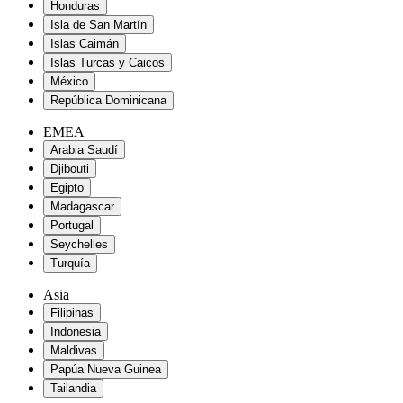
Honduras
Isla de San Martín
Islas Caimán
Islas Turcas y Caicos
México
República Dominicana
EMEA
Arabia Saudí
Djibouti
Egipto
Madagascar
Portugal
Seychelles
Turquía
Asia
Filipinas
Indonesia
Maldivas
Papúa Nueva Guinea
Tailandia