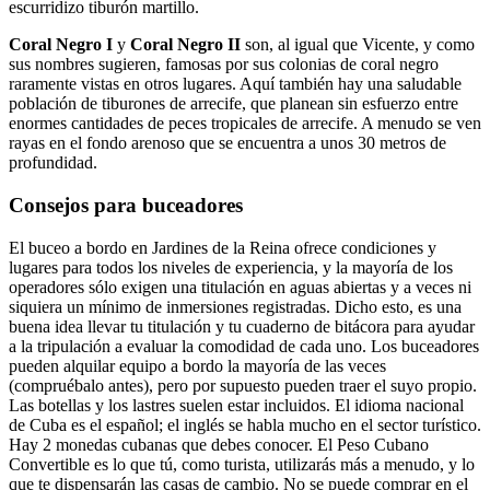
escurridizo tiburón martillo.
Coral Negro I
y
Coral Negro II
son, al igual que Vicente, y como
sus nombres sugieren, famosas por sus colonias de coral negro
raramente vistas en otros lugares. Aquí también hay una saludable
población de tiburones de arrecife, que planean sin esfuerzo entre
enormes cantidades de peces tropicales de arrecife. A menudo se ven
rayas en el fondo arenoso que se encuentra a unos 30 metros de
profundidad.
Consejos para buceadores
El buceo a bordo en Jardines de la Reina ofrece condiciones y
lugares para todos los niveles de experiencia, y la mayoría de los
operadores sólo exigen una titulación en aguas abiertas y a veces ni
siquiera un mínimo de inmersiones registradas. Dicho esto, es una
buena idea llevar tu titulación y tu cuaderno de bitácora para ayudar
a la tripulación a evaluar la comodidad de cada uno. Los buceadores
pueden alquilar equipo a bordo la mayoría de las veces
(compruébalo antes), pero por supuesto pueden traer el suyo propio.
Las botellas y los lastres suelen estar incluidos. El idioma nacional
de Cuba es el español; el inglés se habla mucho en el sector turístico.
Hay 2 monedas cubanas que debes conocer. El Peso Cubano
Convertible es lo que tú, como turista, utilizarás más a menudo, y lo
que te dispensarán las casas de cambio. No se puede comprar en el