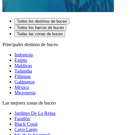
Todos los destinos de buceo
Todos los barcos de buceo
Todas las zonas de buceo
Principales destinos de buceo
Indonesia
Egipto
Maldivas
Tailandia
Filipinas
Galápagos
México
Micronesia
Las mejores zonas de buceo
Jardines De La Reina
Farallón
Black Coral
Cayo Largo
Isla de la Juventud