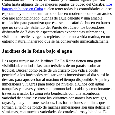
Cuba hasta algunos de los mejores puntos de buceo del
Caribe
.
Los
barcos de buceo en Cuba
suelen tener todas las comodidades que se
esperan hoy en día de un barco de buceo moderno, como camarotes
con aire acondicionado, duchas de agua caliente y una amable
tripulación para garantizar que éste sea un safari de buceo en barco
que no se olvide. Saliendo del Puerto de Júcaro, los buceadores
disfrutarán de 7 días de espectaculares experiencias submarinas,
visitando arrecifes vírgenes repletos de hermosa vida marina, en un
entorno natural inalterado que se ha conservado inmaculadamente.
Jardines de la Reina bajo el agua
Las aguas turquesas de Jardines De La Reina tienen una gran
visibilidad, con todas las características de un paraíso submarino
tropical. Bucear como parte de un crucero con vida a bordo
permitirá a los huéspedes realizar varias inmersiones al día si así lo
desean, para aprovechar al máximo el tiempo disponible. Aquí hay
inmersiones y lugares para todos los niveles, algunos con aguas
tranquilas y suaves y otros con pronunciadas caídas y emocionantes
travesías a nado. La zona está bendecida con una asombrosa
variedad de animales: entre los visitantes constantes hay tortugas,
rayas águila y tiburones sedosos. Las formaciones coralinas que
forman el telón de fondo de muchas inmersiones son una delicia en
sí mismas, con muchas variedades de corales duros y blandos. Es